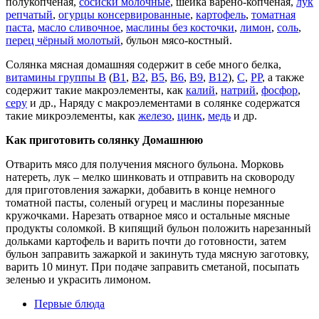
полукопченая,
сосиски молочные
, шейка варёно-копчёная,
лук
репчатый
,
огурцы консервированные
,
картофель
,
томатная
паста
,
масло сливочное
,
маслины без косточки
,
лимон
,
соль
,
перец чёрный молотый
, бульон мясо-костный.
Солянка мясная домашняя содержит в себе много белка,
витамины группы B
(
B1
,
B2
,
B5
,
B6
,
B9
,
B12
),
C
,
PP
, а также
содержит такие макроэлементы, как
калий
,
натрий
,
фосфор
,
серу
и др., Наряду с макроэлементами в солянке содержатся
такие микроэлементы, как
железо
,
цинк
,
медь
и др.
Как приготовить солянку Домашнюю
Отварить мясо для получения мясного бульона. Морковь
натереть, лук – мелко шинковать и отправить на сковороду
для приготовления зажарки, добавить в конце немного
томатной пасты, соленый огурец и маслины порезанные
кружочками. Нарезать отварное мясо и остальные мясные
продукты соломкой. В кипящий бульон положить нарезанный
дольками картофель и варить почти до готовности, затем
бульон заправить зажаркой и закинуть туда мясную заготовку,
варить 10 минут. При подаче заправить сметаной, посыпать
зеленью и украсить лимоном.
Первые блюда