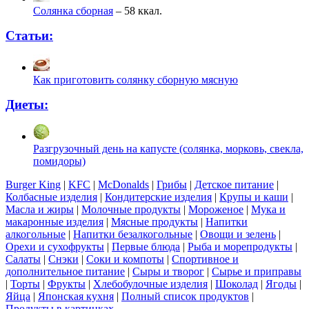
Солянка сборная
– 58 ккал.
Статьи:
Как приготовить солянку сборную мясную
Диеты:
Разгрузочный день на капусте (солянка, морковь, свекла,
помидоры)
Burger King
|
KFC
|
McDonalds
|
Грибы
|
Детское питание
|
Колбасные изделия
|
Кондитерские изделия
|
Крупы и каши
|
Масла и жиры
|
Молочные продукты
|
Мороженое
|
Мука и
макаронные изделия
|
Мясные продукты
|
Напитки
алкогольные
|
Напитки безалкогольные
|
Овощи и зелень
|
Орехи и сухофрукты
|
Первые блюда
|
Рыба и морепродукты
|
Салаты
|
Снэки
|
Соки и компоты
|
Спортивное и
дополнительное питание
|
Сыры и творог
|
Сырье и приправы
|
Торты
|
Фрукты
|
Хлебобулочные изделия
|
Шоколад
|
Ягоды
|
Яйца
|
Японская кухня
|
Полный список продуктов
|
Продукты в картинках