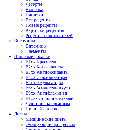
Десерты
Выпечка
Напитки
Все рецепты
Новые рецепты
Карточки рецептов
Рецепты пользователей
Витамины
Витамины
Элементы
Пищевые добавки
E1xx Красители
E2xx Консерванты
E3xx Антиоксиданты
E4xx Стабилизаторы
E5xx Эмульгаторы
E6xx Усилители вкуса
E9xx Антифламинги
E1xxx Дополнительные
Действие на организм
Полный список E
Диеты
Медицинские диеты
Очищающие программы
Системы питания