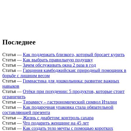
Последнее
Статья
—
Как поддержать близкого, который бросает курить
Статья
—
Как выбрать правильную подушку
Статья
—
Зачем обслуживать окна 2 раза в год
Статья
—
Гарциния камбоджийская: природный помощник в
борьбе с лишним весом
Статья
—
Гимнастика для дошкольника: развитие важных
навыков
Статья
—
Отёки при похудении: 5 продуктов, которые стоит
ограничить
Статья
—
Тирамису – гастрономический символ Италии
Статья
—
Как подарочная упаковка стала обязательной
составляющей презента
Статья
—
Жизнь с диабетом: контроль сахара
Статья
—
Что подарить женщине на 45 лет
Статья
—
Как создать тело мечты с помощью коротких