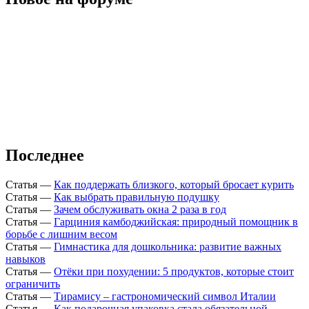
Последнее
Статья
—
Как поддержать близкого, который бросает курить
Статья
—
Как выбрать правильную подушку
Статья
—
Зачем обслуживать окна 2 раза в год
Статья
—
Гарциния камбоджийская: природный помощник в
борьбе с лишним весом
Статья
—
Гимнастика для дошкольника: развитие важных
навыков
Статья
—
Отёки при похудении: 5 продуктов, которые стоит
ограничить
Статья
—
Тирамису – гастрономический символ Италии
Статья
—
Как подарочная упаковка стала обязательной