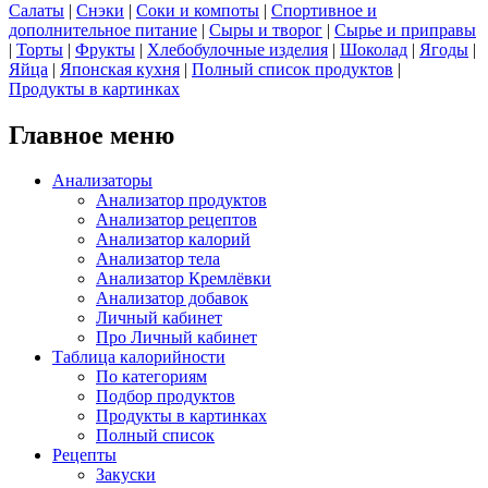
Салаты
|
Снэки
|
Соки и компоты
|
Спортивное и
дополнительное питание
|
Сыры и творог
|
Сырье и приправы
|
Торты
|
Фрукты
|
Хлебобулочные изделия
|
Шоколад
|
Ягоды
|
Яйца
|
Японская кухня
|
Полный список продуктов
|
Продукты в картинках
Главное меню
Анализаторы
Анализатор продуктов
Анализатор рецептов
Анализатор калорий
Анализатор тела
Анализатор Кремлёвки
Анализатор добавок
Личный кабинет
Про Личный кабинет
Таблица калорийности
По категориям
Подбор продуктов
Продукты в картинках
Полный список
Рецепты
Закуски