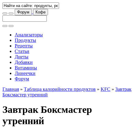
Форум
Кофе
Анализаторы
Продукты
Рецепты
Статьи
Диеты
Добавки
Витамины
Линеечки
Форум
Главная
»
Таблица калорийности продуктов
»
KFC
»
Завтрак
Боксмастер утренний
Завтрак Боксмастер
утренний