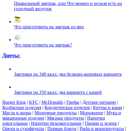
Правильный завтрак, или Что можно и нельзя есть на
голодный желудок
Что приготовить на завтрак из яиц
Что приготовить на завтрак?
Диеты:
Завтраки на 340 ккал: два белково-жировых варианта
Завтраки на 350 ккал: два варианта с кашей
Burger King
|
KFC
|
McDonalds
|
Грибы
|
Детское питание
|
Колбасные изделия
|
Кондитерские изделия
|
Крупы и каши
|
Масла и жиры
|
Молочные продукты
|
Мороженое
|
Мука и
макаронные изделия
|
Мясные продукты
|
Напитки
алкогольные
|
Напитки безалкогольные
|
Овощи и зелень
|
Орехи и сухофрукты
|
Первые блюда
|
Рыба и морепродукты
|