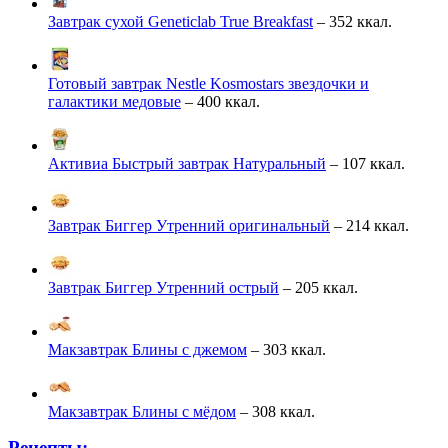
Завтрак сухой Geneticlab True Breakfast
– 352 ккал.
Готовый завтрак Nestle Kosmostars звездочки и
галактики медовые
– 400 ккал.
Активиа Быстрый завтрак Натуральный
– 107 ккал.
Завтрак Биггер Утренний оригинальный
– 214 ккал.
Завтрак Биггер Утренний острый
– 205 ккал.
Макзавтрак Блины с джемом
– 303 ккал.
Макзавтрак Блины с мёдом
– 308 ккал.
Рецепты: