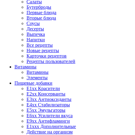
Салаты
Бутерброды
Первые блюда
Вторые блюда
Соусы
Десерты
Выпечка
Напитки
Все рецепты
Новые рецепты
Карточки рецептов
Рецепты пользователей
Витамины
Витамины
Элементы
Пищевые добавки
E1xx Красители
E2xx Консерванты
E3xx Антиоксиданты
E4xx Стабилизаторы
E5xx Эмульгаторы
E6xx Усилители вкуса
E9xx Антифламинги
E1xxx Дополнительные
Действие на организм