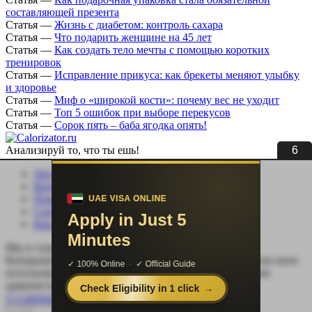
составляющей презента
Статья
—
Жизнь с диабетом: контроль сахара
Статья
—
Что подарить женщине на 45 лет
Статья
—
Как создать тело мечты с помощью коротких
тренировок
Статья
—
Исправление прикуса: как брекеты меняют улыбку
и здоровье
Статья
—
Миф о «широкой кости»: почему вес не уходит
Статья
—
Топ 5 ошибок при выборе перекусов
Статья
—
Сорок пять – баба ягодка опять!
5
Анализируй то, что ты ешь!
Личный кабинет
Контакты
Помощь сайту
Соцсети
Карта сайта
Мы в социальных сетях:
Копирование, перепечатка (целиком или частично) или иное
использование материала без письменного разрешения
администрации сайта Calorizator.ru не допускается.
© Calorizator.ru 2008-2026