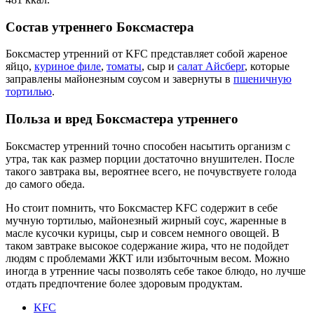
Состав утреннего Боксмастера
Боксмастер утренний от KFC представляет собой жареное
яйцо,
куриное филе
,
томаты
, сыр и
салат Айсберг
, которые
заправлены майонезным соусом и завернуты в
пшеничную
тортилью
.
Польза и вред Боксмастера утреннего
Боксмастер утренний точно способен насытить организм с
утра, так как размер порции достаточно внушителен. После
такого завтрака вы, вероятнее всего, не почувствуете голода
до самого обеда.
Но стоит помнить, что Боксмастер KFC содержит в себе
мучную тортилью, майонезный жирный соус, жаренные в
масле кусочки курицы, сыр и совсем немного овощей. В
таком завтраке высокое содержание жира, что не подойдет
людям с проблемами ЖКТ или избыточным весом. Можно
иногда в утренние часы позволять себе такое блюдо, но лучше
отдать предпочтение более здоровым продуктам.
KFC