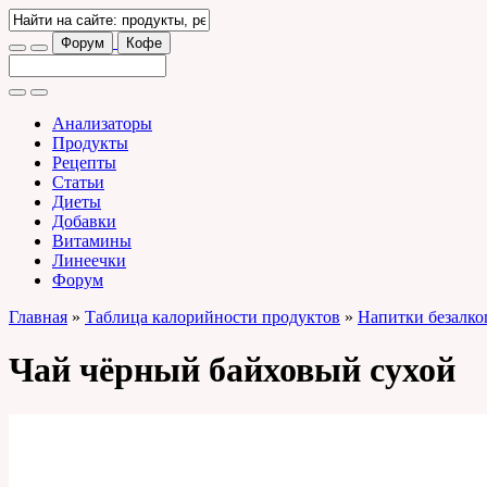
Форум
Кофе
Анализаторы
Продукты
Рецепты
Статьи
Диеты
Добавки
Витамины
Линеечки
Форум
Главная
»
Таблица калорийности продуктов
»
Напитки безалко
Чай чёрный байховый сухой