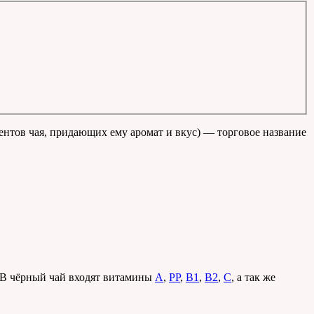
нентов чая, придающих ему аромат и вкус) — торговое название
. В чёрный чай входят витамины
А
,
РР
,
В1
,
В2
,
С
, а так же