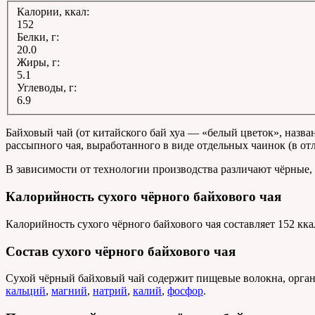
Калории, ккал:
152
Белки, г:
20.0
Жиры, г:
5.1
Углеводы, г:
6.9
Байховый чай (от китайского бай хуа — «белый цветок», назва
рассыпного чая, выработанного в виде отдельных чаинок (в от
В зависимости от технологии производства различают чёрные, 
Калорийность сухого чёрного байхового чая
Калорийность сухого чёрного байхового чая составляет 152 кка
Состав сухого чёрного байхового чая
Сухой чёрный байховый чай содержит пищевые волокна, органи
кальций
,
магний
,
натрий
,
калий
,
фосфор
.