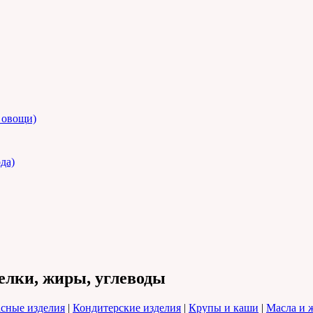
, овощи)
да)
елки, жиры, углеводы
сные изделия
|
Кондитерские изделия
|
Крупы и каши
|
Масла и 