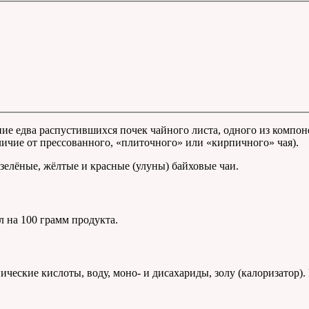
ние едва распустившихся почек чайного листа, одного из компо
личие от прессованного, «плиточного» или «кирпичного» чая).
зелёные, жёлтые и красные (улуны) байховыe чаи.
л на 100 грамм продукта.
ческие кислоты, воду, моно- и дисахариды, золу (калоризатор)