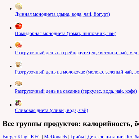
Дынная монодиета (дыня, вода, чай, йогурт)
Помидорная монодиета (томат, шиповник, чай)
Разгрузочный день на грейпфруте (еще ветчина, чай, мед
Разгрузочный день на молокочае (молоко, зеленый чай, во
Разгрузочный день на овсянке (геркулес, вода, чай, кофе)
Сливовая диета (сливы, вода, чай)
Все группы продуктов: калорийность, б
Burger King
|
KFC
|
McDonalds
|
Грибы
|
Детское питание
|
Колба