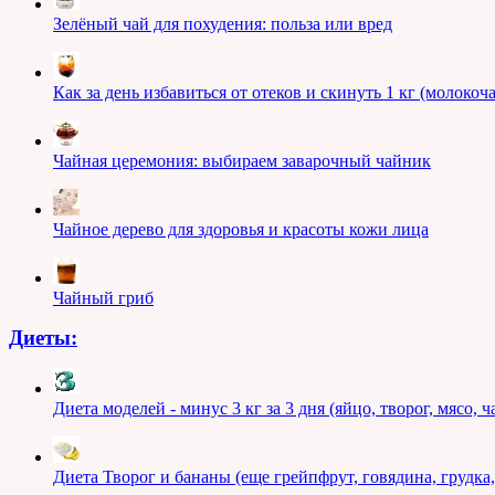
Зелёный чай для похудения: польза или вред
Как за день избавиться от отеков и скинуть 1 кг (молокоч
Чайная церемония: выбираем заварочный чайник
Чайное дерево для здоровья и красоты кожи лица
Чайный гриб
Диеты:
Диета моделей - минус 3 кг за 3 дня (яйцо, творог, мясо, ч
Диета Творог и бананы (еще грейпфрут, говядина, грудка,