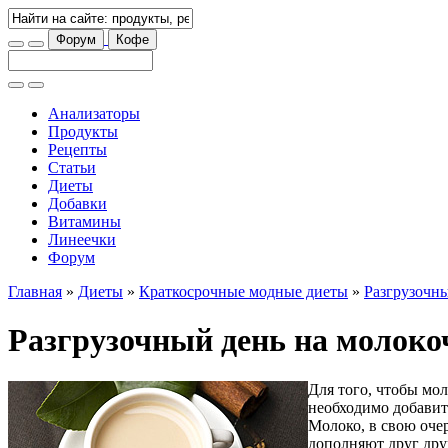
Форум
Кофе
Анализаторы
Продукты
Рецепты
Статьи
Диеты
Добавки
Витамины
Линеечки
Форум
Главная
»
Диеты
»
Краткосрочные модные диеты
»
Разгрузочн
Разгрузочный день на молокоч
Для того, чтобы мо
необходимо добавит
Молоко, в свою очер
дополняют друг дру