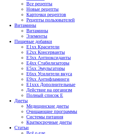
Все рецепты
Новые рецепты
Карточки рецептов
Рецепты пользователей
Витамины
Витамины
Элементы
Пищевые добавки
E1xx Красители
E2xx Консерванты
E3xx Антиоксиданты
E4xx Стабилизаторы
E5xx Эмульгаторы
E6xx Усилители вкуса
E9xx Антифламинги
E1xxx Дополнительные
Действие на организм
Полный список E
Диеты
Медицинские диеты
Очищающие программы
Системы питания
Краткосрочные диеты
Статьи
Всё о еде