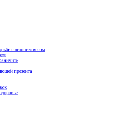
орьбе с лишним весом
ков
граничить
ляющей презента
овок
здоровье