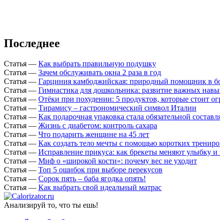
Последнее
Статья
—
Как выбрать правильную подушку
Статья
—
Зачем обслуживать окна 2 раза в год
Статья
—
Гарциния камбоджийская: природный помощник в б
Статья
—
Гимнастика для дошкольника: развитие важных навы
Статья
—
Отёки при похудении: 5 продуктов, которые стоит о
Статья
—
Тирамису – гастрономический символ Италии
Статья
—
Как подарочная упаковка стала обязательной состав
Статья
—
Жизнь с диабетом: контроль сахара
Статья
—
Что подарить женщине на 45 лет
Статья
—
Как создать тело мечты с помощью коротких тренир
Статья
—
Исправление прикуса: как брекеты меняют улыбку и 
Статья
—
Миф о «широкой кости»: почему вес не уходит
Статья
—
Топ 5 ошибок при выборе перекусов
Статья
—
Сорок пять – баба ягодка опять!
Статья
—
Как выбрать свой идеальный матрас
Анализируй то, что ты ешь!