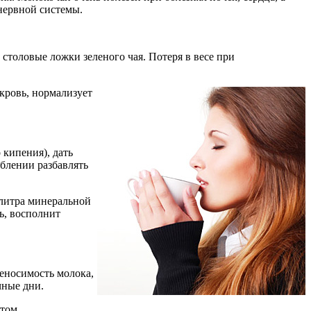
нервной системы.
 столовые ложки зеленого чая. Потеря в весе при
кровь, нормализует
 кипения), дать
еблении разбавлять
 литра минеральной
ь, восполнит
реносимость молока,
чные дни.
том.