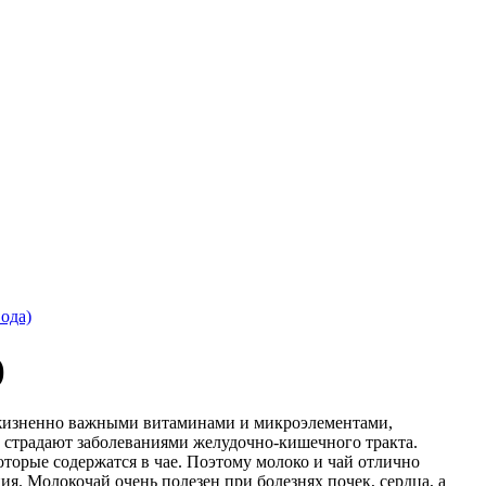
ода)
)
 жизненно важными витаминами и микроэлементами,
е страдают заболеваниями желудочно-кишечного тракта.
оторые содержатся в чае. Поэтому молоко и чай отлично
я. Молокочай очень полезен при болезнях почек, сердца, а