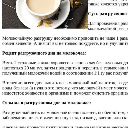
также является укр
Суть разгрузочного
Для проведения раз
молокочайной разгру
Молокочайную разгрузку необходимо проводить не чаще 1 раза 
обмен веществ. А значит вы не только похудеете, но и улучшит
Рецепт разгрузочного дня на молокочае:
Взять 2 столовые ложки хорошего зеленого чая без вкусовых до
настояться 20 минут, затем процедить и перелить в термос или
полученный молокочай водой в соотношении 1:1 (у вас получит
В течении всего дня выпить весь молокочайный напиток, разде
воды без газа (а нужно это потому, что молокочай имеет мочег
недостаток жидкости в организме и поможет очистить организм
Отзывы о разгрузочном дне на молокочае:
Разгрузочный день на молокочае очень полезен, особенно тем,
заболевания почек и желчного пузыря, низкое давление или скл
Прежде чем провести разгрузочный день на молокочае необход