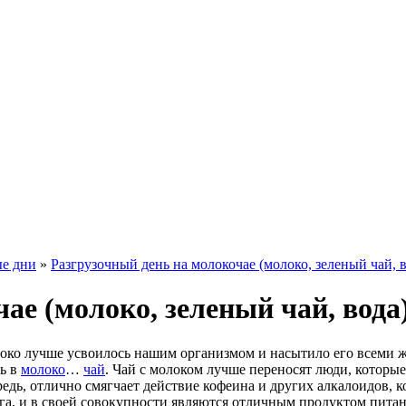
ые дни
»
Разгрузочный день на молокочае (молоко, зеленый чай, в
ае (молоко, зеленый чай, вода
локо лучше усвоилось нашим организмом и насытило его всеми
ь в
молоко
…
чай
. Чай с молоком лучше переносят люди, которы
едь, отлично смягчает действие кофеина и других алкалоидов, к
га, и в своей совокупности являются отличным продуктом питани