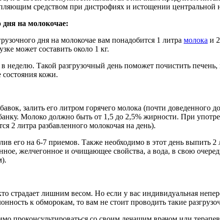
епляющим средством при дистрофиях и истощении центральной 
 дня на молокочае:
грузочного дня на молокочае вам понадобится 1 литра
молока
и 2
зке может составить около 1 кг.
в неделю. Такой разгрузочный день поможет почистить печень, 
е состояния кожи.
бавок, залить его литром горячего молока (почти доведенного до
 банку. Молоко должно быть от 1,5 до 2,5% жирности. При употр
ся 2 литра разбавленного молокочая на день).
лив его на 6-7 приемов. Также необходимо в этот день выпить 2
онное, желчегонное и очищающее свойства, а вода, в свою очеред
).
 кто страдает лишним весом. Но если у вас индивидуальная непе
онность к обморокам, то вам не стоит проводить такие разгрузо
имо проконсультироваться со своим лечащим врачом или терапев