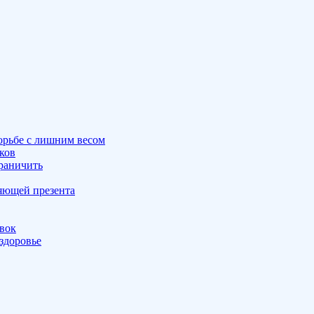
орьбе с лишним весом
ков
граничить
ляющей презента
овок
здоровье