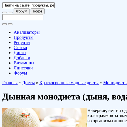
Форум
Кофе
Анализаторы
Продукты
Рецепты
Статьи
Диеты
Добавки
Витамины
Линеечки
Форум
Главная
»
Диеты
»
Краткосрочные модные диеты
»
Моно-диет
Дынная монодиета (дыня, вода
Наверное, нет ни о
килограммов за зна
из организма лишне