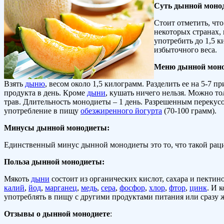
Суть дынной моно
Стоит отметить, чт
некоторых странах,
употребить до 1,5 к
избыточного веса.
Меню дынной мон
Взять
дыню
, весом около 1,5 килограмм. Разделить ее на 5-7 
продукта в день. Кроме
дыни
, кушать ничего нельзя. Можно т
трав. Длительность монодиеты – 1 день. Разрешенным перекус
употребление в пищу
обезжиренного йогурта
(70-100 грамм).
Минусы дынной монодиеты:
Единственный минус дынной монодиеты это то, что такой рацио
Польза дынной монодиеты:
Мякоть
дыни
состоит из органических кислот, сахара и пектин
калий
,
йод
,
марганец
,
медь
,
сера
,
фосфор
,
хлор
,
фтор
,
цинк
. И 
употреблять в пищу с другими продуктами питания или сразу 
Отзывы о дынной монодиете
: