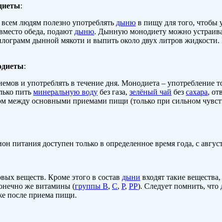
диеты
:
о всем людям полезно употреблять
дыню
в пищу для того, чтобы 
 вместо обеда, подают
дыню
. Дынную монодиету можно устраиват
илограмм дынной мякоти и выпить около двух литров жидкости. 
одиеты
:
приемов и употреблять в течение дня. Монодиета – употребление т
олько пить
минеральную воду
без газа,
зелёный чай
без
сахара
, о
ом между основными приемами пищи (только при сильном чувств
н питания доступен только в определенное время года, с август
овых веществ. Кроме этого в состав
дыни
входят такие вещества,
конечно же витамины (
группы В
,
С
,
Р
,
РР
). Следует помнить, что
же после приема пищи.