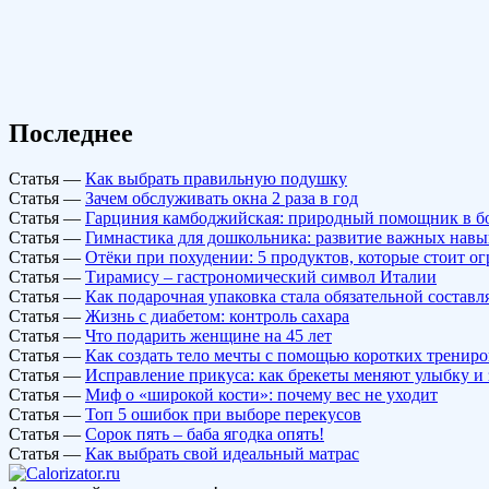
Последнее
Статья
—
Как выбрать правильную подушку
Статья
—
Зачем обслуживать окна 2 раза в год
Статья
—
Гарциния камбоджийская: природный помощник в б
Статья
—
Гимнастика для дошкольника: развитие важных навы
Статья
—
Отёки при похудении: 5 продуктов, которые стоит о
Статья
—
Тирамису – гастрономический символ Италии
Статья
—
Как подарочная упаковка стала обязательной состав
Статья
—
Жизнь с диабетом: контроль сахара
Статья
—
Что подарить женщине на 45 лет
Статья
—
Как создать тело мечты с помощью коротких тренир
Статья
—
Исправление прикуса: как брекеты меняют улыбку и 
Статья
—
Миф о «широкой кости»: почему вес не уходит
Статья
—
Топ 5 ошибок при выборе перекусов
Статья
—
Сорок пять – баба ягодка опять!
Статья
—
Как выбрать свой идеальный матрас