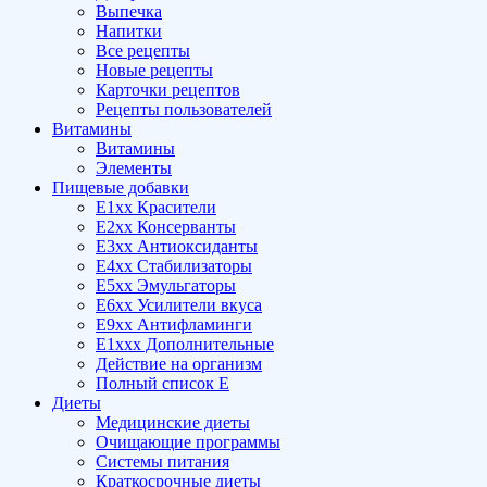
Выпечка
Напитки
Все рецепты
Новые рецепты
Карточки рецептов
Рецепты пользователей
Витамины
Витамины
Элементы
Пищевые добавки
E1xx Красители
E2xx Консерванты
E3xx Антиоксиданты
E4xx Стабилизаторы
E5xx Эмульгаторы
E6xx Усилители вкуса
E9xx Антифламинги
E1xxx Дополнительные
Действие на организм
Полный список E
Диеты
Медицинские диеты
Очищающие программы
Системы питания
Краткосрочные диеты