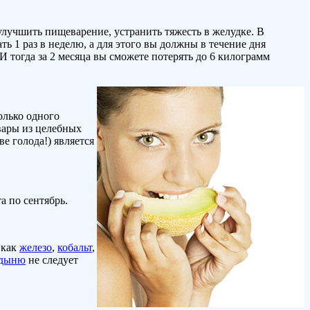
улучшить пищеварение, устранить тяжесть в желудке. В
ь 1 раз в неделю, а для этого вы должны в течение дня
И тогда за 2 месяца вы сможете потерять до 6 килограмм
олько одного
твары из целебных
е голода!) является
а по сентябрь.
 как
железо
,
кобальт
,
дыню
не следует