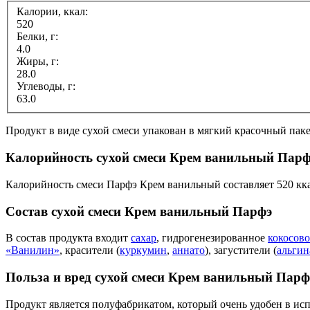
Калории, ккал:
520
Белки, г:
4.0
Жиры, г:
28.0
Углеводы, г:
63.0
Продукт в виде сухой смеси упакован в мягкий красочный паке
Калорийность сухой смеси Крем ванильный Парф
Калорийность смеси Парфэ Крем ванильный составляет 520 кка
Состав сухой смеси Крем ванильный Парфэ
В состав продукта входит
сахар
, гидрогенезированное
кокосово
«Ванилин»
, красители (
куркумин
,
аннато
), загустители (
альгин
Польза и вред сухой смеси Крем ванильный Парф
Продукт является полуфабрикатом, который очень удобен в испо