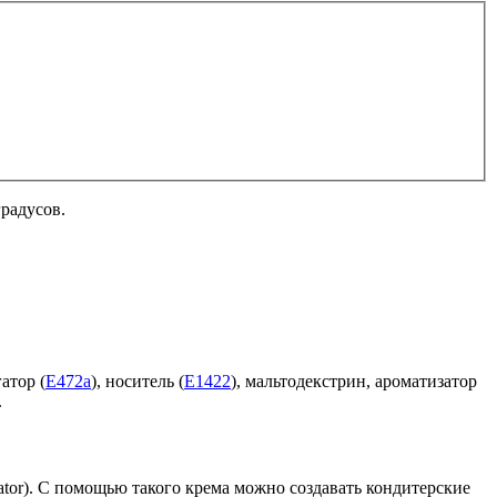
градусов.
атор (
Е472а
), носитель (
Е1422
), мальтодекстрин, ароматизатор
.
ator). С помощью такого крема можно создавать кондитерские