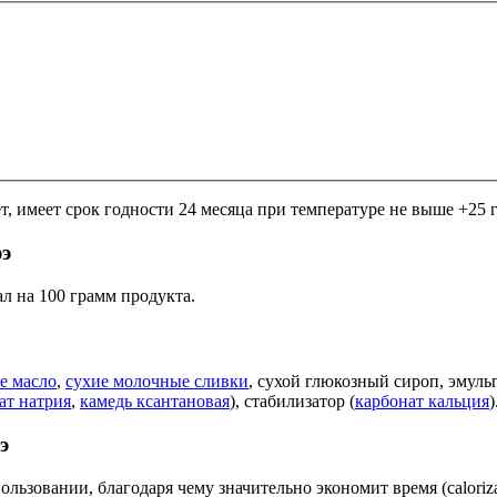
т, имеет срок годности 24 месяца при температуре не выше +25 
э
л на 100 грамм продукта.
е масло
,
сухие молочные сливки
, сухой глюкозный сироп, эмульг
ат натрия
,
камедь ксантановая
), стабилизатор (
карбонат кальция
)
э
льзовании, благодаря чему значительно экономит время (caloriz