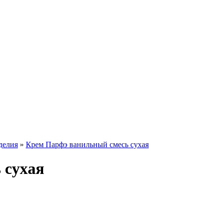
делия
»
Крем Парфэ ванильный смесь сухая
 сухая