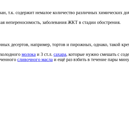
н, т.к. содержит немалое количество различных химических доб
ая непереносимость, заболевания ЖКТ в стадии обострения.
ных десертов, например, тортов и пирожных, однако, такой кре
 холодного
молока
и 3 ст.л.
сахара
, которые нужно смешать с со
ягченного
сливочного масла
и ещё раз взбить в течение пары мину