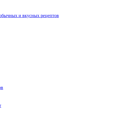
еобычных и вкусных рецептов
ов
т