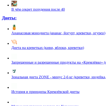
В чём секрет похудения после 40
Диеты:
Ананасовая монодиета (ананас, йогурт, креветки, огурец)
Диета на креветках (киви, яблоки, креветки)
Запрещенные и разрешенные продукты на «Кремлёвке» (
Зональная диета ZONE - минус 2-6 кг (креветки, индейка,
История и принципы Кремлёвской диеты