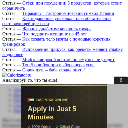
Статья
—
Отёки при похудении: 5 продуктов, которые стоит
ограничить
Статья
—
Тирамису – гастрономический символ Италии
Статья
—
Как подарочная упаковка стала обязательной
составляющей презента
Статья
—
Жизнь с диабетом: контроль сахара
Статья
—
Что подарить женщине на 45 лет
Статья
—
Как создать тело мечты с помощью коротких
тренировок
Статья
—
Исправление прикуса: как брекеты меняют улыбку
и здоровье
Статья
—
Миф о «широкой кости»: почему вес не уходит
Статья
—
Топ 5 ошибок при выборе перекусов
Статья
—
Сорок пять – баба ягодка опять!
5
Анализируй то, что ты ешь!
Личный кабинет
Контакты
Помощь сайту
Соцсети
Карта сайта
Мы в социальных сетях:
Копирование, перепечатка (целиком или частично) или иное