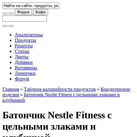
Форум
Кофе
Анализаторы
Продукты
Рецепты
Статьи
Диеты
Добавки
Витамины
Линеечки
Форум
Главная
»
Таблица калорийности продуктов
»
Кондитерские
изделия
»
Батончик Nestle Fitness с цельными злаками и
клубникой
Батончик Nestle Fitness с
цельными злаками и