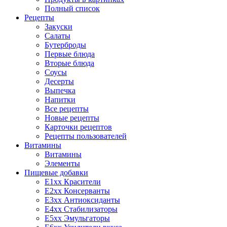
Полный список
Рецепты
Закуски
Салаты
Бутерброды
Первые блюда
Вторые блюда
Соусы
Десерты
Выпечка
Напитки
Все рецепты
Новые рецепты
Карточки рецептов
Рецепты пользователей
Витамины
Витамины
Элементы
Пищевые добавки
E1xx Красители
E2xx Консерванты
E3xx Антиоксиданты
E4xx Стабилизаторы
E5xx Эмульгаторы