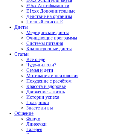
E6xx Усилители вкуса
E9xx Антифламинги
E1xxx Дополнительные
Действие на организм
Полный список E
Диеты
Медицинские диеты
Очищающие программы
Системы питания
Краткосрочные диеты
Статьи
Всё о еде
Чудо-пилюли?
Семья и дети
Мотивация и психология
Похудение с расчётом
Красота и здоровье
Движение – жизнь
Истории успеха
Праздники
Знаете ли вы
Общение
Форум
Линеечки
Галерея