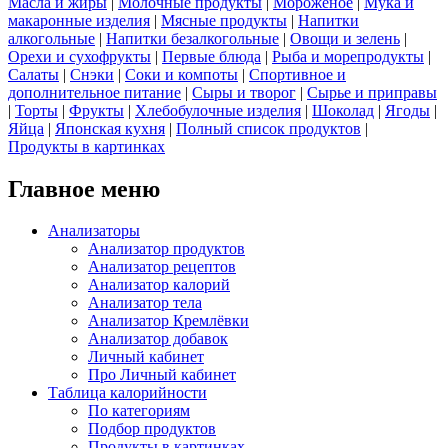
Масла и жиры
|
Молочные продукты
|
Мороженое
|
Мука и
макаронные изделия
|
Мясные продукты
|
Напитки
алкогольные
|
Напитки безалкогольные
|
Овощи и зелень
|
Орехи и сухофрукты
|
Первые блюда
|
Рыба и морепродукты
|
Салаты
|
Снэки
|
Соки и компоты
|
Спортивное и
дополнительное питание
|
Сыры и творог
|
Сырье и приправы
|
Торты
|
Фрукты
|
Хлебобулочные изделия
|
Шоколад
|
Ягоды
|
Яйца
|
Японская кухня
|
Полный список продуктов
|
Продукты в картинках
Главное меню
Анализаторы
Анализатор продуктов
Анализатор рецептов
Анализатор калорий
Анализатор тела
Анализатор Кремлёвки
Анализатор добавок
Личный кабинет
Про Личный кабинет
Таблица калорийности
По категориям
Подбор продуктов
Продукты в картинках