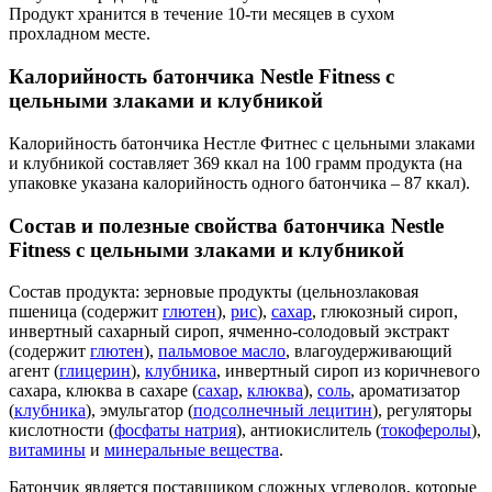
Продукт хранится в течение 10-ти месяцев в сухом
прохладном месте.
Калорийность батончика Nestle Fitness с
цельными злаками и клубникой
Калорийность батончика Нестле Фитнес с цельными злаками
и клубникой составляет 369 ккал на 100 грамм продукта (на
упаковке указана калорийность одного батончика – 87 ккал).
Состав и полезные свойства батончика Nestle
Fitness с цельными злаками и клубникой
Состав продукта: зерновые продукты (цельнозлаковая
пшеница (содержит
глютен
),
рис
),
сахар
, глюкозный сироп,
инвертный сахарный сироп, ячменно-солодовый экстракт
(содержит
глютен
),
пальмовое масло
, влагоудерживающий
агент (
глицерин
),
клубника
, инвертный сироп из коричневого
сахара, клюква в сахаре (
сахар
,
клюква
),
соль
, ароматизатор
(
клубника
), эмульгатор (
подсолнечный лецитин
), регуляторы
кислотности (
фосфаты натрия
), антиокислитель (
токоферолы
),
витамины
и
минеральные вещества
.
Батончик является поставщиком сложных углеводов, которые