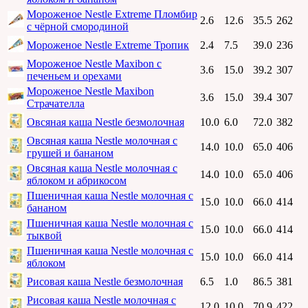
Мороженое Nestle Extreme Пломбир
2.6
12.6
35.5
262
с чёрной смородиной
Мороженое Nestle Extreme Тропик
2.4
7.5
39.0
236
Мороженое Nestle Maxibon с
3.6
15.0
39.2
307
печеньем и орехами
Мороженое Nestle Maxibon
3.6
15.0
39.4
307
Страчателла
Овсяная каша Nestle безмолочная
10.0
6.0
72.0
382
Овсяная каша Nestle молочная с
14.0
10.0
65.0
406
грушей и бананом
Овсяная каша Nestle молочная с
14.0
10.0
65.0
406
яблоком и абрикосом
Пшеничная каша Nestle молочная с
15.0
10.0
66.0
414
бананом
Пшеничная каша Nestle молочная с
15.0
10.0
66.0
414
тыквой
Пшеничная каша Nestle молочная с
15.0
10.0
66.0
414
яблоком
Рисовая каша Nestle безмолочная
6.5
1.0
86.5
381
Рисовая каша Nestle молочная с
12.0
10.0
70.9
422