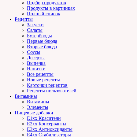
Подбор продуктов
Продукты в картинках
Полный список
Рецепты
Закуски
Салаты
Бутерброды
Первые блюда
Вторые блюда
Соусы
Десерты
Выпечка
Напитки
Все рецепты
Новые рецепты
Карточки рецептов
Рецепты пользователей
Витамины
Витамины
Элементы
Пищевые добавки
E1xx Красители
E2xx Консерванты
E3xx Антиоксиданты
E4xx Стабилизаторы