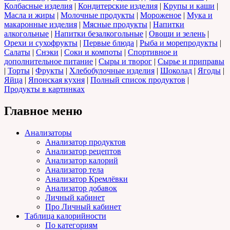
Колбасные изделия
|
Кондитерские изделия
|
Крупы и каши
|
Масла и жиры
|
Молочные продукты
|
Мороженое
|
Мука и
макаронные изделия
|
Мясные продукты
|
Напитки
алкогольные
|
Напитки безалкогольные
|
Овощи и зелень
|
Орехи и сухофрукты
|
Первые блюда
|
Рыба и морепродукты
|
Салаты
|
Снэки
|
Соки и компоты
|
Спортивное и
дополнительное питание
|
Сыры и творог
|
Сырье и приправы
|
Торты
|
Фрукты
|
Хлебобулочные изделия
|
Шоколад
|
Ягоды
|
Яйца
|
Японская кухня
|
Полный список продуктов
|
Продукты в картинках
Главное меню
Анализаторы
Анализатор продуктов
Анализатор рецептов
Анализатор калорий
Анализатор тела
Анализатор Кремлёвки
Анализатор добавок
Личный кабинет
Про Личный кабинет
Таблица калорийности
По категориям