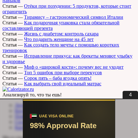
навыков
Статья
—
Отёки при похудении: 5 продуктов, которые стоит
ограничить
Статья
—
Тирамису – гастрономический символ Италии
Статья
—
Как подарочная упаковка стала обязательной
составляющей презента
Статья
—
Жизнь с диабетом: контроль сахара
Статья
—
Что подарить женщине на 45 лет
Статья
—
Как создать тело мечты с помощью коротких
тренировок
Статья
—
Исправление прикуса: как брекеты меняют улыбку
и здоровье
Статья
—
Миф о «широкой кости»: почему вес не уходит
Статья
—
Топ 5 ошибок при выборе перекусов
Статья
—
Сорок пять – баба ягодка опять!
Статья
—
Как выбрать свой идеальный матрас
3
Анализируй то, что ты ешь!
Личный кабинет
Контакты
Помощь сайту
Соцсети
Карта сайта
Мы в социальных сетях: