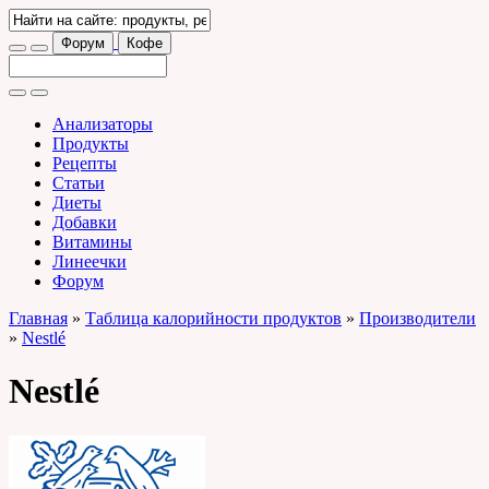
Форум
Кофе
Анализаторы
Продукты
Рецепты
Статьи
Диеты
Добавки
Витамины
Линеечки
Форум
Главная
»
Таблица калорийности продуктов
»
Производители
»
Nestlé
Nestlé