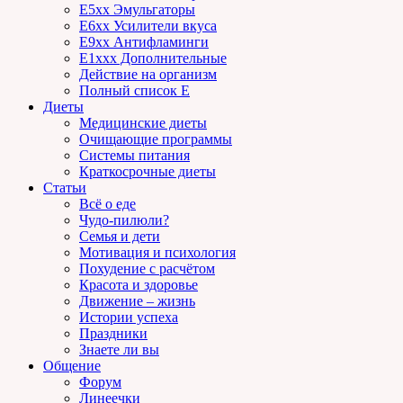
E5xx Эмульгаторы
E6xx Усилители вкуса
E9xx Антифламинги
E1xxx Дополнительные
Действие на организм
Полный список E
Диеты
Медицинские диеты
Очищающие программы
Системы питания
Краткосрочные диеты
Статьи
Всё о еде
Чудо-пилюли?
Семья и дети
Мотивация и психология
Похудение с расчётом
Красота и здоровье
Движение – жизнь
Истории успеха
Праздники
Знаете ли вы
Общение
Форум
Линеечки