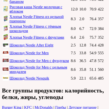
бананом
Рисовая каша Nestle молочная с
12.0
10.0
70.9
422
яблоком
Хлопья Nestle Fitness из цельной
8.3
2.0
76.4
357
пшеницы
Хлопья Nestle Fitness с тёмным
8.0
6.7
72.9
384
шоколадом
Хлопья Nestle Fitness с фруктами
6.4
2.6
75.7
352
Шоколад Nestle After Eight
2.5
12.8
74.4
428
Шоколад Nestle for Men
7.5
33.8
54.9
555
Шоколад Nestle for Men с фундуком
8.6
36.5
47.8
572
Шоколад Nestle for Men с цельным
8.6
35.8
51.1
560
миндалем
Шоколад Nestle Nesquik
5.9
22.1
65.6
485
Все группы продуктов: калорийность,
белки, жиры, углеводы
Burger King
|
KFC
|
McDonalds
|
Грибы
|
Детское питание
|