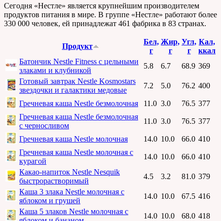
Сегодня «Нестле» является крупнейшим производителем
продуктов питания в мире. В группе «Нестле» работают более
330 000 человек, ей принадлежат 461 фабрика в 83 странах.
Бел,
Жир,
Угл,
Кал,
Продукт
г
г
г
ккал
Батончик Nestle Fitness с цельными
5.8
6.7
68.9
369
злаками и клубникой
Готовый завтрак Nestle Kosmostars
7.2
5.0
76.2
400
звездочки и галактики медовые
Гречневая каша Nestle безмолочная
11.0
3.0
76.5
377
Гречневая каша Nestle безмолочная
11.0
3.0
76.5
377
с черносливом
Гречневая каша Nestle молочная
14.0
10.0
66.0
410
Гречневая каша Nestle молочная с
14.0
10.0
66.0
410
курагой
Какао-напиток Nestle Nesquik
4.5
3.2
81.0
379
быстрорастворимый
Каша 3 злака Nestle молочная с
14.0
10.0
67.5
416
яблоком и грушей
Каша 5 злаков Nestle молочная с
14.0
10.0
68.0
418
яблоком и бананом