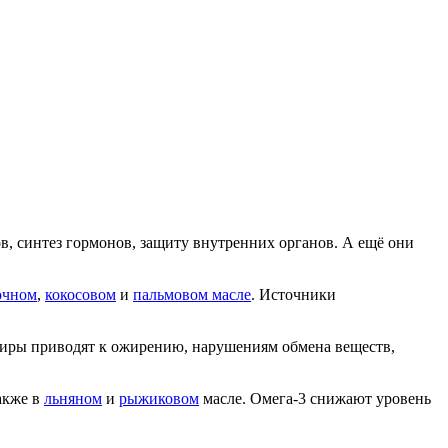
, синтез гормонов, защиту внутренних органов. А ещё они
очном
,
кокосовом
и
пальмовом масле
. Источники
жиры приводят к ожирению, нарушениям обмена веществ,
также в
льняном
и
рыжиковом
масле. Омега-3 снижают уровень