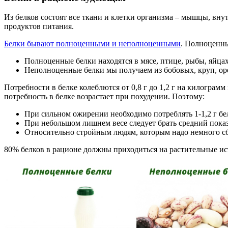
Из белков состоят все ткани и клетки организма – мышцы, вн
продуктов питания.
Белки бывают полноценными и неполноценными
. Полноценны
Полноценные белки находятся в мясе, птице, рыбы, яйцах
Неполноценные белки мы получаем из бобовых, круп, ор
Потребности в белке колеблются от 0,8 г до 1,2 г на килограм
потребность в белке возрастает при похудении. Поэтому:
При сильном ожирении необходимо потреблять 1-1,2 г бе
При небольшом лишнем весе следует брать средний показа
Относительно стройным людям, которым надо немного сбро
80% белков в рационе должны приходиться на растительные и