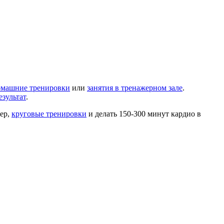
омашние тренировки
или
занятия в тренажерном зале
.
езультат
.
ер,
круговые тренировки
и делать 150-300 минут кардио в