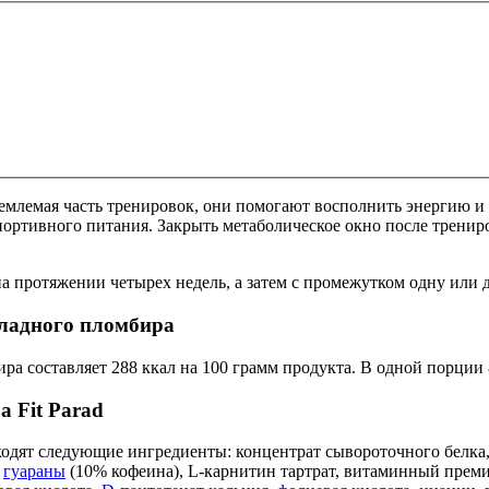
емлемая часть тренировок, они помогают восполнить энергию и 
ортивного питания. Закрыть метаболическое окно после трениро
а протяжении четырех недель, а затем с промежутком одну или 
оладного пломбира
ра составляет 288 ккал на 100 грамм продукта. В одной порции 
 Fit Parad
 входят следующие ингредиенты: концентрат сывороточного белк
т
гуараны
(10% кофеина), L-карнитин тартрат, витаминный преми