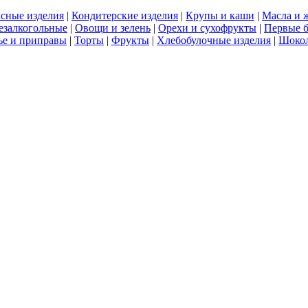
сные изделия
|
Кондитерские изделия
|
Крупы и каши
|
Масла и 
езалкогольные
|
Овощи и зелень
|
Орехи и сухофрукты
|
Первые 
е и приправы
|
Торты
|
Фрукты
|
Хлебобулочные изделия
|
Шоко