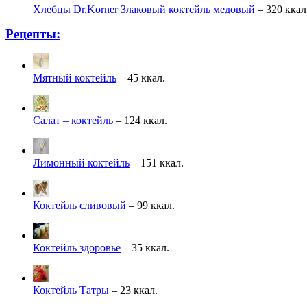
Хлебцы Dr.Korner Злаковый коктейль медовый
– 320 ккал
Рецепты:
Мятный коктейль
– 45 ккал.
Салат – коктейль
– 124 ккал.
Лимонный коктейль
– 151 ккал.
Коктейль сливовый
– 99 ккал.
Коктейль здоровье
– 35 ккал.
Коктейль Татры
– 23 ккал.