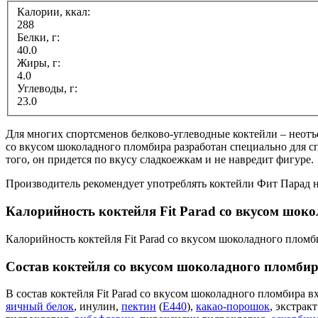
Калории, ккал:
288
Белки, г:
40.0
Жиры, г:
4.0
Углеводы, г:
23.0
Для многих спортсменов белково-углеводные коктейли – неотъ
со вкусом шоколадного пломбира разработан специально для сп
того, он придется по вкусу сладкоежкам и не навредит фигуре.
Производитель рекомендует употреблять коктейли Фит Парад н
Калорийность коктейля Fit Parad со вкусом шок
Калорийность коктейля Fit Parad со вкусом шоколадного пломби
Состав коктейля со вкусом шоколадного пломбира
В состав коктейля Fit Parad со вкусом шоколадного пломбира
яичный белок
, инулин,
пектин
(
Е440
),
какао-порошок
, экстрак