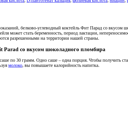
овая кислота
,
D-пантотенат кальция
,
фолиевая кислота
,
ниацин
,
оказаний, белково-углеводный коктейль Фит Парад со вкусом ш
ейля может стать беременность, период лактации, непереносимо
яются разрешенными на территории нашей страны.
it Parad со вкусом шоколадного пломбира
аше по 30 грамм. Одно саше – одна порция. Чтобы получить ста
ьзуя
молоко
, вы повышаете калорийность напитка.