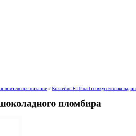
полнительное питание
»
Коктейль Fit Parad со вкусом шоколадн
м шоколадного пломбира