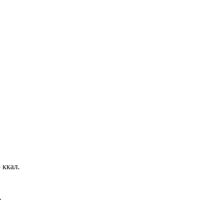
 ккал.
.