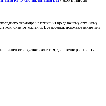
витамин К1
,
D-биотин
,
витамин В12
), ароматизаторы
околадного пломбира не причинит вреда вашему организму
сть компонентов коктейля. Все добавки, использованные при
кан отличного вкусного коктейля, достаточно растворить