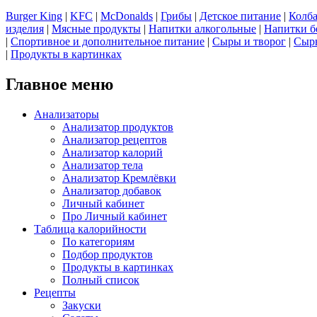
Burger King
|
KFC
|
McDonalds
|
Грибы
|
Детское питание
|
Колба
изделия
|
Мясные продукты
|
Напитки алкогольные
|
Напитки б
|
Спортивное и дополнительное питание
|
Сыры и творог
|
Сырь
|
Продукты в картинках
Главное меню
Анализаторы
Анализатор продуктов
Анализатор рецептов
Анализатор калорий
Анализатор тела
Анализатор Кремлёвки
Анализатор добавок
Личный кабинет
Про Личный кабинет
Таблица калорийности
По категориям
Подбор продуктов
Продукты в картинках
Полный список
Рецепты
Закуски