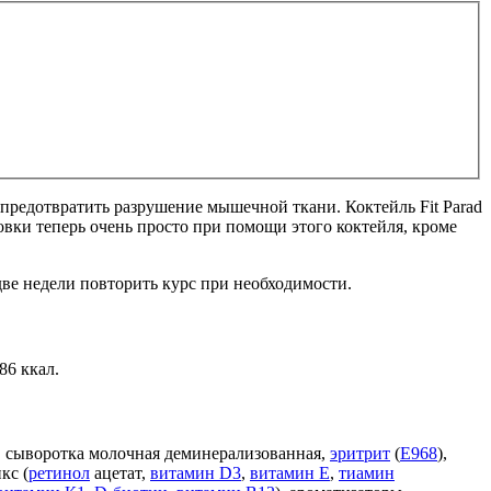
предотвратить разрушение мышечной ткани. Коктейль Fit Parad
вки теперь очень просто при помощи этого коктейля, кроме
две недели повторить курс при необходимости.
86 ккал.
а, сыворотка молочная деминерализованная,
эритрит
(
Е968
),
кс (
ретинол
ацетат,
витамин D3
,
витамин Е
,
тиамин