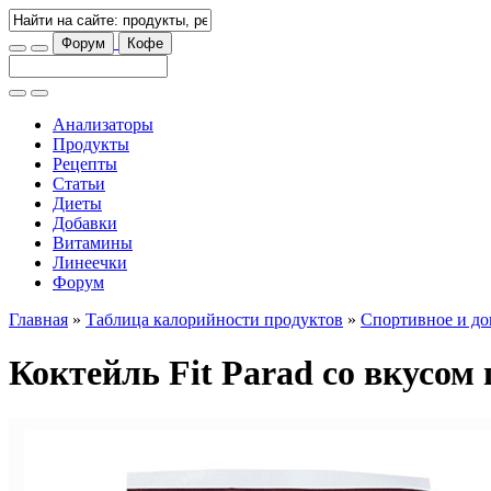
Форум
Кофе
Анализаторы
Продукты
Рецепты
Статьи
Диеты
Добавки
Витамины
Линеечки
Форум
Главная
»
Таблица калорийности продуктов
»
Спортивное и до
Коктейль Fit Parad со вкусо