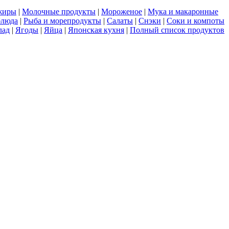
жиры
|
Молочные продукты
|
Мороженое
|
Мука и макаронные
блюда
|
Рыба и морепродукты
|
Салаты
|
Снэки
|
Соки и компоты
лад
|
Ягоды
|
Яйца
|
Японская кухня
|
Полный список продуктов