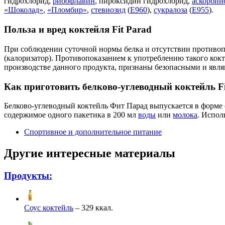
гидрохлорид,
рибофлавин
, пироксидин гидрохлорид,
аскорбин
«Шоколад»
,
«Пломбир»
,
стевиозид
(
Е960
),
сукралоза
(
Е955
).
Польза и вред коктейля Fit Parad
При соблюдении суточной нормы белка и отсутствии противоп
(калоризатор). Противопоказанием к употреблению такого кокт
производстве данного продукта, признаны безопасными и явл
Как приготовить белково-углеводный коктейль F
Белково-углеводный коктейль Фит Парад выпускается в форме с
содержимое одного пакетика в 200 мл
воды
или
молока
. Испол
Спортивное и дополнительное питание
Другие интересные материалы
Продукты:
Соус коктейль
– 329 ккал.