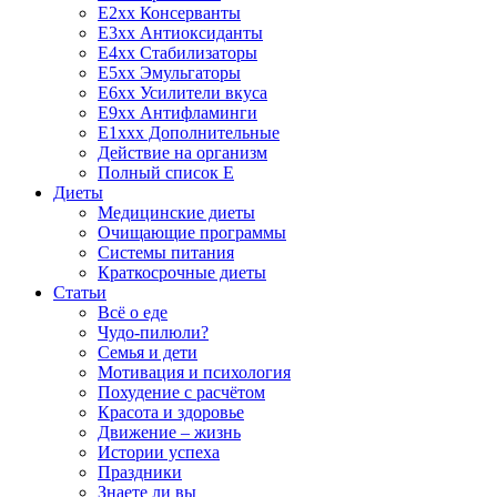
E2xx Консерванты
E3xx Антиоксиданты
E4xx Стабилизаторы
E5xx Эмульгаторы
E6xx Усилители вкуса
E9xx Антифламинги
E1xxx Дополнительные
Действие на организм
Полный список E
Диеты
Медицинские диеты
Очищающие программы
Системы питания
Краткосрочные диеты
Статьи
Всё о еде
Чудо-пилюли?
Семья и дети
Мотивация и психология
Похудение с расчётом
Красота и здоровье
Движение – жизнь
Истории успеха
Праздники
Знаете ли вы