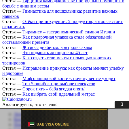
Статья
—
Гарциния камбоджийская: природный помощник в
борьбе с лишним весом
Статья
—
Гимнастика для дошкольника: развитие важных
навыков
Статья
—
Отёки при похудении: 5 продуктов, которые стоит
ограничить
Статья
—
Тирамису – гастрономический символ Италии
Статья
—
Как подарочная упаковка стала обязательной
составляющей презента
Статья
—
Жизнь с диабетом: контроль сахара
Статья
—
Что подарить женщине на 45 лет
Статья
—
Как создать тело мечты с помощью коротких
тренировок
Статья
—
Исправление прикуса: как брекеты меняют улыбку
и здоровье
Статья
—
Миф о «широкой кости»: почему вес не уходит
Статья
—
Топ 5 ошибок при выборе перекусов
Статья
—
Сорок пять – баба ягодка опять!
Статья
—
Как выбрать свой идеальный матрас
3
Анализируй то, что ты ешь!
Личный кабинет
Контакты
Помощь сайту