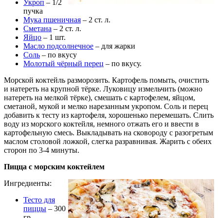
Укроп
– 1/2
пучка
Мука пшеничная
– 2 ст. л.
Сметана
– 2 ст. л.
Яйцо
– 1 шт.
Масло подсолнечное
– для жарки
Соль
– по вкусу
Молотый чёрный перец
– по вкусу.
Морской коктейль разморозить. Картофель помыть, очистить
и натереть на крупной тёрке. Луковицу измельчить (можно
натереть на мелкой тёрке), смешать с картофелем, яйцом,
сметаной, мукой и мелко нарезанным укропом. Соль и перец
добавить к тесту из картофеля, хорошенько перемешать. Слить
воду из морского коктейля, немного отжать его и ввести в
картофельную смесь. Выкладывать на сковороду с разогретым
маслом столовой ложкой, слегка разравнивая. Жарить с обеих
сторон по 3-4 минуты.
Пицца с морским коктейлем
Ингредиенты:
Тесто для
пиццы
– 300
гр.