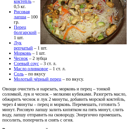
коктейль
–
0,5 кг.
Рисовая
лапша
– 100
гр.
Перец
болгарский
–
1 шт.
Лук
репчатый
– 1 шт.
Морковь
– 1 шт.
Чеснок
– 2 зубца
Соевый соус
– 3 ст. л.
Масло оливковое
– 1 ст. л.
Соль
– по вкусу
Молотый чёрный перец
– по вкусу.
Овощи очистить и нарезать, морковь и перец – тонкой
соломкой, лук и чеснок – мелкими кубиками. Разогреть масло,
обжарить чеснок и лук 2 минуты, добавить морской коктейль,
через 4 минуты – перец и морковь. Перемешать, готовить 5
минут. Рисовую лапшу залить кипятком на пять минут, слить
воду, лапшу отправить на сковороду. Энергично промешать,
посолить, поперчить и снять с огня.