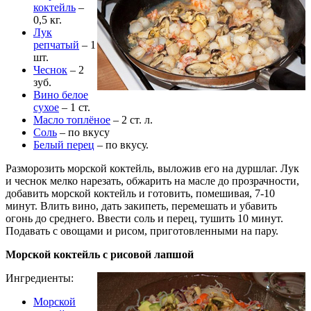
коктейль
–
0,5 кг.
Лук
репчатый
– 1
шт.
Чеснок
– 2
зуб.
Вино белое
сухое
– 1 ст.
Масло топлёное
– 2 ст. л.
Соль
– по вкусу
Белый перец
– по вкусу.
Разморозить морской коктейль, выложив его на дуршлаг. Лук
и чеснок мелко нарезать, обжарить на масле до прозрачности,
добавить морской коктейль и готовить, помешивая, 7-10
минут. Влить вино, дать закипеть, перемешать и убавить
огонь до среднего. Ввести соль и перец, тушить 10 минут.
Подавать с овощами и рисом, приготовленными на пару.
Морской коктейль с рисовой лапшой
Ингредиенты:
Морской