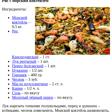
Рис с морским коктейлем
Ингредиенты:
Морской
коктейль
–
0,5 кг.
Рис
Краснодарский
– 1 ст.
Лук репчатый
– 1 шт.
Перец болгарский
– 1 шт.
Цуккини
– 1/2 шт.
Горошек
– 400 гр.
Чеснок
– 3 зуб.
Масло подсолнечное
– 2 ст. л.
Карри
– 1/2 ч. л.
Соль
– по вкусу
Молотый чёрный перец
– по вкусу.
Лук нарезать тонкими полукольцами, перец и цуккини –
кубиками, чеснок измельчить. Морской коктейль разморозить,