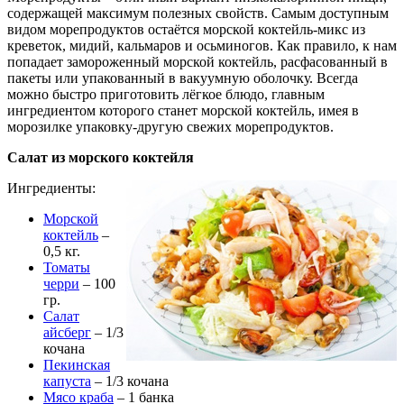
содержащей максимум полезных свойств. Самым доступным
видом морепродуктов остаётся морской коктейль-микс из
креветок, мидий, кальмаров и осьминогов. Как правило, к нам
попадает замороженный морской коктейль, расфасованный в
пакеты или упакованный в вакуумную оболочку. Всегда
можно быстро приготовить лёгкое блюдо, главным
ингредиентом которого станет морской коктейль, имея в
морозилке упаковку-другую свежих морепродуктов.
Салат из морского коктейля
Ингредиенты:
Морской
коктейль
–
0,5 кг.
Томаты
черри
– 100
гр.
Салат
айсберг
– 1/3
кочана
Пекинская
капуста
– 1/3 кочана
Мясо краба
– 1 банка