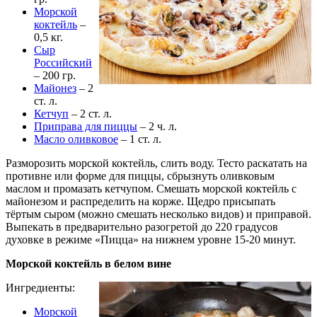
Морской
коктейль
–
0,5 кг.
Сыр
Российский
– 200 гр.
Майонез
– 2
ст. л.
Кетчуп
– 2 ст. л.
Приправа для пиццы
– 2 ч. л.
Масло оливковое
– 1 ст. л.
Разморозить морской коктейль, слить воду. Тесто раскатать на
противне или форме для пиццы, сбрызнуть оливковым
маслом и промазать кетчупом. Смешать морской коктейль с
майонезом и распределить на корже. Щедро присыпать
тёртым сыром (можно смешать несколько видов) и приправой.
Выпекать в предварительно разогретой до 220 градусов
духовке в режиме «Пицца» на нижнем уровне 15-20 минут.
Морской коктейль в белом вине
Ингредиенты:
Морской