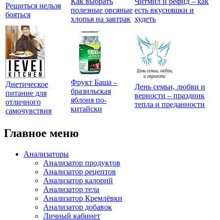
Как выбрать
Читмил и рефид – как
Решиться нельзя
полезные овсяные
есть вкусняшки и
бояться
хлопья на завтрак
худеть
Фрукт Баша –
Диетическое
День семьи, любви и
бразильская
питание для
верности – праздник
яблоня по-
отличного
тепла и преданности
китайски
самочувствия
Главное меню
Анализаторы
Анализатор продуктов
Анализатор рецептов
Анализатор калорий
Анализатор тела
Анализатор Кремлёвки
Анализатор добавок
Личный кабинет