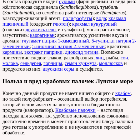
В состав продукта входит
сурими
(фарш рыбный из вида рыб:
жёлтополосая сардинелла (
Sardinellagibbosa
), тумбиль
(
Sauridatumbil
), из семейства рыб: нитеперые (
Nemipterus
),
влагоудерживающий агент:
полифосфаты
);
вода
;
крахмал
пшеничный
(содержит
глютен
);
крахмал кукурузный
(содержит
двуокись серы
и сульфиты); масло растительное;
загуститель:
каррагинан
; ароматизатор; усилители вкуса и
аромата:
глутамат натрия 1-замещенный
,
5-гуанилат натрия 2-
замещенный
;
5-инозинат натрия 2-замещенный
; красители:
кармины
,
экстракт паприки
,
диоксид титана
. Возможно
присутствие следов: злаков, ракообразных,
яиц
, рыбы,
сои
,
молока
,
сельдерея
,
горчицы
,
семян кунжута
,
моллюсков
и
продуктов из них,
двуокиси серы
и сульфитов.
Польза и вред крабовых палочек Лунское море
Конечно данный продукт не имеет ничего общего с
крабом
,
но такой полуфабрикат – осознанный выбор потребителя,
который основывается на доступности и бюджетности
продукта (калоризатор).
Крабовые палочки
– настоящая
находка для хозяек, т.к. удобство использования сэкономит
достаточно времени в момент приготовления блюд: палочки
уже готовы к употреблению и не нуждаются в термической
обработке.