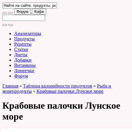
Форум
Кофе
Анализаторы
Продукты
Рецепты
Статьи
Диеты
Добавки
Витамины
Линеечки
Форум
Главная
»
Таблица калорийности продуктов
»
Рыба и
морепродукты
»
Крабовые палочки Лунское море
Крабовые палочки Лунское
море