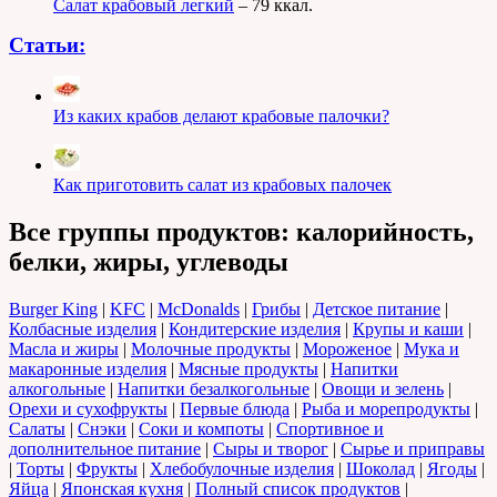
Салат крабовый легкий
– 79 ккал.
Статьи:
Из каких крабов делают крабовые палочки?
Как приготовить салат из крабовых палочек
Все группы продуктов: калорийность,
белки, жиры, углеводы
Burger King
|
KFC
|
McDonalds
|
Грибы
|
Детское питание
|
Колбасные изделия
|
Кондитерские изделия
|
Крупы и каши
|
Масла и жиры
|
Молочные продукты
|
Мороженое
|
Мука и
макаронные изделия
|
Мясные продукты
|
Напитки
алкогольные
|
Напитки безалкогольные
|
Овощи и зелень
|
Орехи и сухофрукты
|
Первые блюда
|
Рыба и морепродукты
|
Салаты
|
Снэки
|
Соки и компоты
|
Спортивное и
дополнительное питание
|
Сыры и творог
|
Сырье и приправы
|
Торты
|
Фрукты
|
Хлебобулочные изделия
|
Шоколад
|
Ягоды
|
Яйца
|
Японская кухня
|
Полный список продуктов
|