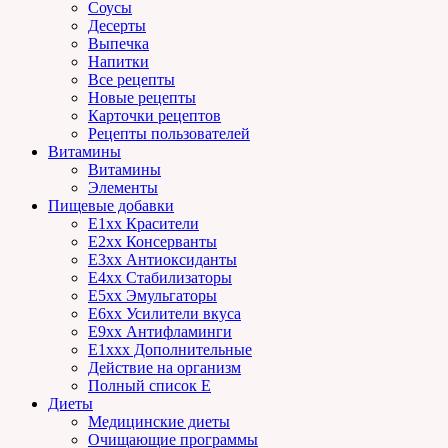
Соусы
Десерты
Выпечка
Напитки
Все рецепты
Новые рецепты
Карточки рецептов
Рецепты пользователей
Витамины
Витамины
Элементы
Пищевые добавки
E1xx Красители
E2xx Консерванты
E3xx Антиоксиданты
E4xx Стабилизаторы
E5xx Эмульгаторы
E6xx Усилители вкуса
E9xx Антифламинги
E1xxx Дополнительные
Действие на организм
Полный список E
Диеты
Медицинские диеты
Очищающие программы