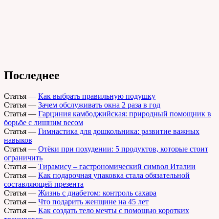
Последнее
Статья
—
Как выбрать правильную подушку
Статья
—
Зачем обслуживать окна 2 раза в год
Статья
—
Гарциния камбоджийская: природный помощник в
борьбе с лишним весом
Статья
—
Гимнастика для дошкольника: развитие важных
навыков
Статья
—
Отёки при похудении: 5 продуктов, которые стоит
ограничить
Статья
—
Тирамису – гастрономический символ Италии
Статья
—
Как подарочная упаковка стала обязательной
составляющей презента
Статья
—
Жизнь с диабетом: контроль сахара
Статья
—
Что подарить женщине на 45 лет
Статья
—
Как создать тело мечты с помощью коротких