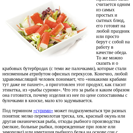
считается одним
из самых
простых и
сытных блюд,
его готовят на
любой праздник
или просто
берут с собой на
работу в
качестве обеда.
То же можно
сказать и о
крабовых бутербродах (с теми же палочками), которые стали
неизменным атрибутом офисных перекусов. Конечно, любой
здравомыслящий человек понимает, что «никакими крабами
тут даже не пахнет», а приготовлен этот продукт, как гласит
этикетка, из «рыбы сурими». Что это за рыба и каким образом
она готовится, почему изделия из нее по цене сопоставимы с
булочками в киоске, мало кто задумывается.
Под термином
«сурими»
может подразумеваться три разных
понятия: мелко перемолотая треска, хек, красный окунь или
другая океаническая рыба, отходы рыбного производства
(мелкие, больные рыбки, поврежденные при ловле или
заморозке) или имитация рыбного белка на основе сои с