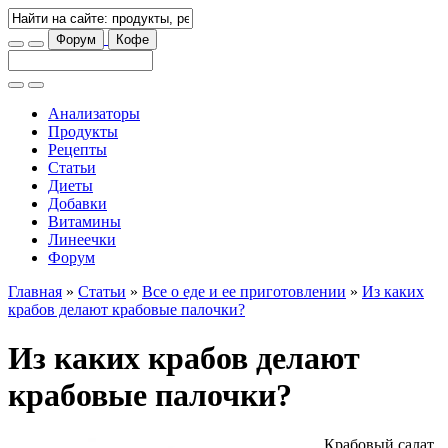
Форум
Кофе
Анализаторы
Продукты
Рецепты
Статьи
Диеты
Добавки
Витамины
Линеечки
Форум
Главная
»
Статьи
»
Все о еде и ее приготовлении
»
Из каких
крабов делают крабовые палочки?
Из каких крабов делают
крабовые палочки?
Крабовый салат