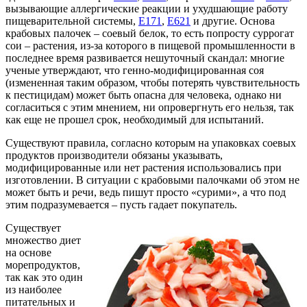
вызывающие аллергические реакции и ухудшающие работу
пищеварительной системы,
Е171
,
Е621
и другие. Основа
крабовых палочек – соевый белок, то есть попросту суррогат
сои – растения, из-за которого в пищевой промышленности в
последнее время развивается нешуточный скандал: многие
ученые утверждают, что генно-модифицированная соя
(измененная таким образом, чтобы потерять чувствительность
к пестицидам) может быть опасна для человека, однако ни
согласиться с этим мнением, ни опровергнуть его нельзя, так
как еще не прошел срок, необходимый для испытаний.
Существуют правила, согласно которым на упаковках соевых
продуктов производители обязаны указывать,
модифицированные или нет растения использовались при
изготовлении. В ситуации с крабовыми палочками об этом не
может быть и речи, ведь пишут просто «сурими», а что под
этим подразумевается – пусть гадает покупатель.
Существует
множество диет
на основе
морепродуктов,
так как это один
из наиболее
питательных и