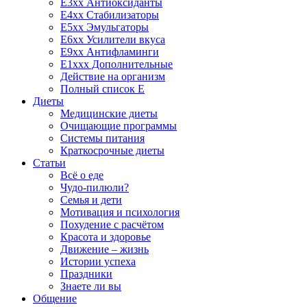
E3xx Антиоксиданты
E4xx Стабилизаторы
E5xx Эмульгаторы
E6xx Усилители вкуса
E9xx Антифламинги
E1xxx Дополнительные
Действие на организм
Полный список E
Диеты
Медицинские диеты
Очищающие программы
Системы питания
Краткосрочные диеты
Статьи
Всё о еде
Чудо-пилюли?
Семья и дети
Мотивация и психология
Похудение с расчётом
Красота и здоровье
Движение – жизнь
Истории успеха
Праздники
Знаете ли вы
Общение