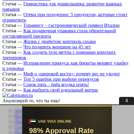
Статья
—
Гимнастика для дошкольника: развитие важных
навыков
Статья
—
Отёки при похудении: 5 продуктов, которые стоит
ограничить
Статья
—
Тирамису – гастрономический символ Италии
Статья
—
Как подарочная упаковка стала обязательной
составляющей презента
Статья
—
Жизнь с диабетом: контроль сахара
Статья
—
Что подарить женщине на 45 лет
Статья
—
Как создать тело мечты с помощью коротких
тренировок
Статья
—
Исправление прикуса: как брекеты меняют улыбку
и здоровье
Статья
—
Миф о «широкой кости»: почему вес не уходит
Статья
—
Топ 5 ошибок при выборе перекусов
Статья
—
Сорок пять – баба ягодка опять!
Статья
—
Как выбрать свой идеальный матрас
3
Анализируй то, что ты ешь!
Личный кабинет
Контакты
Помощь сайту
Соцсети
Карта сайта