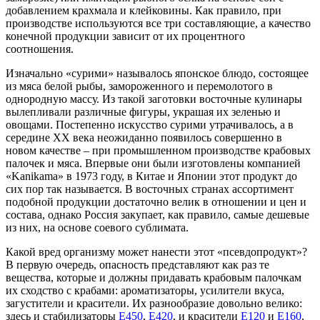
добавлением крахмала и клейковины. Как правило, при
производстве используются все три составляющие, а качество
конечной продукции зависит от их процентного
соотношения.
Изначально «сурими» называлось японское блюдо, состоящее
из мяса белой рыбы, замороженного и перемолотого в
однородную массу. Из такой заготовки восточные кулинары
вылепливали различные фигуры, украшая их зеленью и
овощами. Постепенно искусство сурими утрачивалось, а в
середине XX века неожиданно появилось совершенно в
новом качестве – при промышленном производстве крабовых
палочек и мяса. Впервые они были изготовлены компанией
«Kanikama» в 1973 году, в Китае и Японии этот продукт до
сих пор так называется. В восточных странах ассортимент
подобной продукции достаточно велик в отношении и цен и
состава, однако Россия закупает, как правило, самые дешевые
из них, на основе соевого сублимата.
Какой вред организму может нанести этот «псевдопродукт»?
В первую очередь, опасность представляют как раз те
вещества, которые и должны придавать крабовым палочкам
их сходство с крабами: ароматизаторы, усилители вкуса,
загустители и красители. Их разнообразие довольно велико:
здесь и стабилизаторы
E450
,
Е420
, и красители
Е120
и
Е160
,