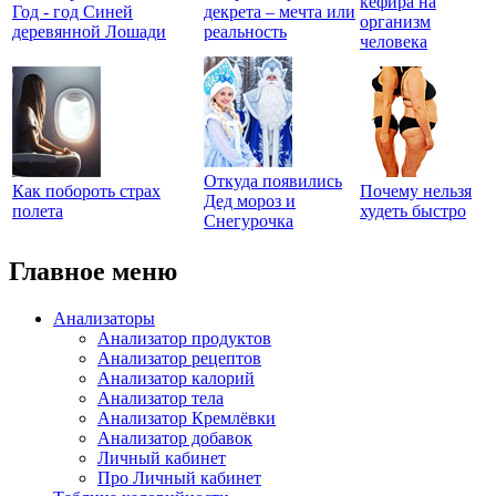
кефира на
Год - год Синей
декрета – мечта или
организм
деревянной Лошади
реальность
человека
Откуда появились
Как побороть страх
Почему нельзя
Дед мороз и
полета
худеть быстро
Снегурочка
Главное меню
Анализаторы
Анализатор продуктов
Анализатор рецептов
Анализатор калорий
Анализатор тела
Анализатор Кремлёвки
Анализатор добавок
Личный кабинет
Про Личный кабинет