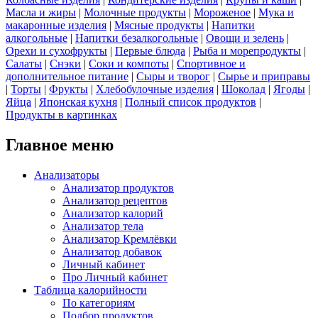
Масла и жиры
|
Молочные продукты
|
Мороженое
|
Мука и
макаронные изделия
|
Мясные продукты
|
Напитки
алкогольные
|
Напитки безалкогольные
|
Овощи и зелень
|
Орехи и сухофрукты
|
Первые блюда
|
Рыба и морепродукты
|
Салаты
|
Снэки
|
Соки и компоты
|
Спортивное и
дополнительное питание
|
Сыры и творог
|
Сырье и приправы
|
Торты
|
Фрукты
|
Хлебобулочные изделия
|
Шоколад
|
Ягоды
|
Яйца
|
Японская кухня
|
Полный список продуктов
|
Продукты в картинках
Главное меню
Анализаторы
Анализатор продуктов
Анализатор рецептов
Анализатор калорий
Анализатор тела
Анализатор Кремлёвки
Анализатор добавок
Личный кабинет
Про Личный кабинет
Таблица калорийности
По категориям
Подбор продуктов