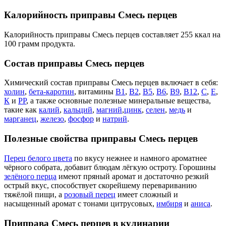
Калорийность приправы Смесь перцев
Калорийность приправы Смесь перцев составляет 255 ккал на
100 грамм продукта.
Состав приправы Смесь перцев
Химический состав приправы Смесь перцев включает в себя:
холин
,
бета-каротин
, витамины
В1
,
В2
,
В5
,
В6
,
В9
,
В12
,
С
,
Е
,
К
и
РР
, а также основные полезные минеральные вещества,
такие как
калий
,
кальций
,
магний
,
цинк
,
селен
,
медь
и
марганец
,
железо
,
фосфор
и
натрий
.
Полезные свойства приправы Смесь перцев
Перец белого цвета
по вкусу нежнее и намного ароматнее
чёрного собрата, добавит блюдам лёгкую остроту. Горошины
зелёного перца
имеют пряный аромат и достаточно резкий
острый вкус, способствует скорейшему перевариванию
тяжёлой пищи, а
розовый перец
имеет сложный и
насыщенный аромат с тонами цитрусовых,
имбиря
и
аниса
.
Приправа Смесь перцев в кулинарии