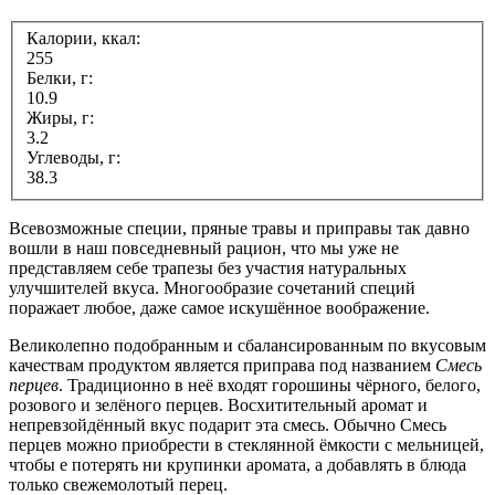
Калории, ккал:
255
Белки, г:
10.9
Жиры, г:
3.2
Углеводы, г:
38.3
Всевозможные специи, пряные травы и приправы так давно
вошли в наш повседневный рацион, что мы уже не
представляем себе трапезы без участия натуральных
улучшителей вкуса. Многообразие сочетаний специй
поражает любое, даже самое искушённое воображение.
Великолепно подобранным и сбалансированным по вкусовым
качествам продуктом является приправа под названием
Смесь
перцев
. Традиционно в неё входят горошины чёрного, белого,
розового и зелёного перцев. Восхитительный аромат и
непревзойдённый вкус подарит эта смесь. Обычно Смесь
перцев можно приобрести в стеклянной ёмкости с мельницей,
чтобы е потерять ни крупинки аромата, а добавлять в блюда
только свежемолотый перец.