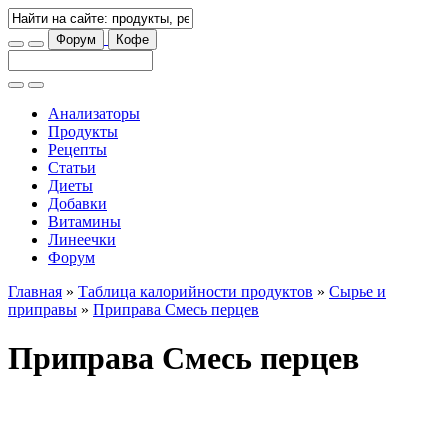
Форум
Кофе
Анализаторы
Продукты
Рецепты
Статьи
Диеты
Добавки
Витамины
Линеечки
Форум
Главная
»
Таблица калорийности продуктов
»
Сырье и
приправы
»
Приправа Смесь перцев
Приправа Смесь перцев