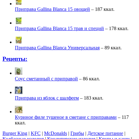
Приправа Gallina Blanca 15 овощей
– 187 ккал.
Приправа Gallina Blanca 15 трав и специй
– 178 ккал.
Приправа Gallina Blanca Универсальная
– 89 ккал.
Рецепты:
Соус сметанный с приправой
– 86 ккал.
Приправа из яблок с шалфеем
– 183 ккал.
Куриное филе тушеное в сметане с приправами
– 117
ккал.
Burger King
|
KFC
|
McDonalds
|
Грибы
|
Детское питание
|
Колбасные изделия
|
Кондитерские изделия
|
Крупы и каши
|