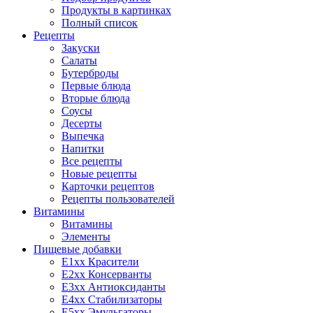
Продукты в картинках
Полный список
Рецепты
Закуски
Салаты
Бутерброды
Первые блюда
Вторые блюда
Соусы
Десерты
Выпечка
Напитки
Все рецепты
Новые рецепты
Карточки рецептов
Рецепты пользователей
Витамины
Витамины
Элементы
Пищевые добавки
E1xx Красители
E2xx Консерванты
E3xx Антиоксиданты
E4xx Стабилизаторы
E5xx Эмульгаторы