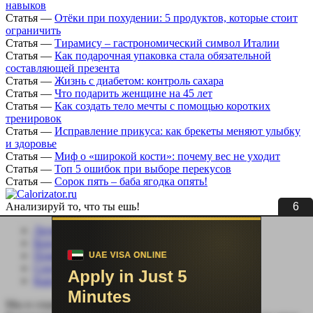
навыков
Статья
—
Отёки при похудении: 5 продуктов, которые стоит
ограничить
Статья
—
Тирамису – гастрономический символ Италии
Статья
—
Как подарочная упаковка стала обязательной
составляющей презента
Статья
—
Жизнь с диабетом: контроль сахара
Статья
—
Что подарить женщине на 45 лет
Статья
—
Как создать тело мечты с помощью коротких
тренировок
Статья
—
Исправление прикуса: как брекеты меняют улыбку
и здоровье
Статья
—
Миф о «широкой кости»: почему вес не уходит
Статья
—
Топ 5 ошибок при выборе перекусов
Статья
—
Сорок пять – баба ягодка опять!
5
Анализируй то, что ты ешь!
Личный кабинет
Контакты
Помощь сайту
Соцсети
Карта сайта
Мы в социальных сетях: