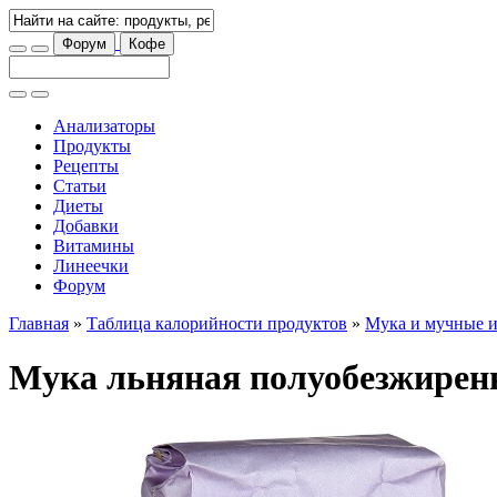
Форум
Кофе
Анализаторы
Продукты
Рецепты
Статьи
Диеты
Добавки
Витамины
Линеечки
Форум
Главная
»
Таблица калорийности продуктов
»
Мука и мучные и
Мука льняная полуобезжирен