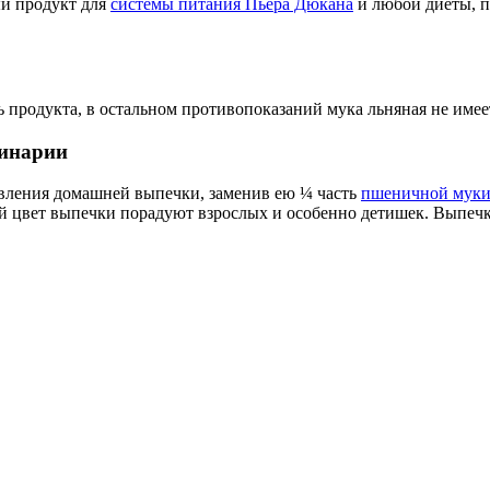
й продукт для
системы питания Пьера Дюкана
и любой диеты, п
 продукта, в остальном противопоказаний мука льняная не имее
линарии
овления домашней выпечки, заменив ею ¼ часть
пшеничной мук
 цвет выпечки порадуют взрослых и особенно детишек. Выпечка