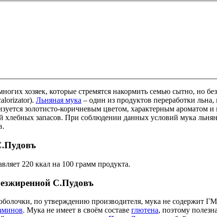
многих хозяек, которые стремятся накормить семью сытно, но бе
lorizator).
Льняная мука
– один из продуктов переработки льна,
зуется золотисто-коричневым цветом, характерным ароматом и в
ей хлебных запасов. При соблюдении данных условий мука льнян
в.
С.Пудовъ
ляет 220 ккал на 100 грамм продукта.
безжиренной С.Пудовъ
м оболочки, по утверждению производителя, мука не содержит 
аминов
. Мука не имеет в своём составе
глютена
, поэтому полезн