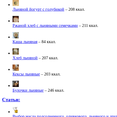
Льняной йогурт с голубикой
– 208 ккал.
Ржаной хлеб с льняными семечками
– 211 ккал.
Каша льняная
– 84 ккал.
Хлеб льняной
– 207 ккал.
Кексы льняные
– 203 ккал.
Булочки льняные
– 246 ккал.
Статьи:
Выбор масла подсолнечного, оливкового, льняного и дру