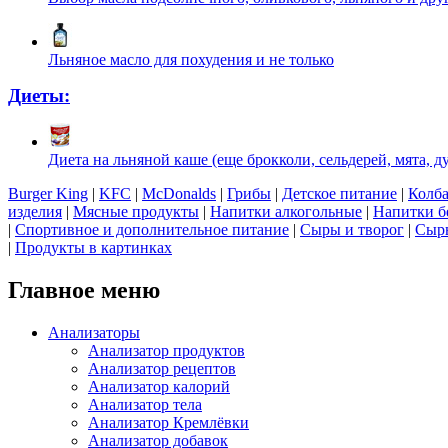
Льняное масло для похудения и не только
Диеты:
Диета на льняной каше (еще брокколи, сельдерей, мята, 
Burger King
|
KFC
|
McDonalds
|
Грибы
|
Детское питание
|
Колба
изделия
|
Мясные продукты
|
Напитки алкогольные
|
Напитки б
|
Спортивное и дополнительное питание
|
Сыры и творог
|
Сырь
|
Продукты в картинках
Главное меню
Анализаторы
Анализатор продуктов
Анализатор рецептов
Анализатор калорий
Анализатор тела
Анализатор Кремлёвки
Анализатор добавок