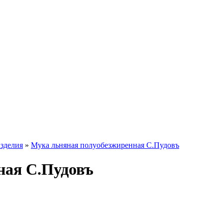
зделия
»
Мука льняная полуобезжиренная С.Пудовъ
ная С.Пудовъ