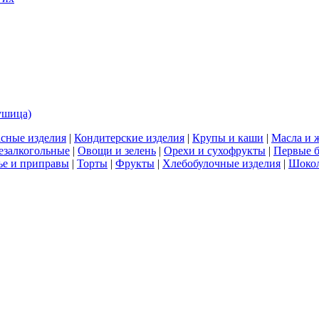
душица)
сные изделия
|
Кондитерские изделия
|
Крупы и каши
|
Масла и 
езалкогольные
|
Овощи и зелень
|
Орехи и сухофрукты
|
Первые 
е и приправы
|
Торты
|
Фрукты
|
Хлебобулочные изделия
|
Шоко