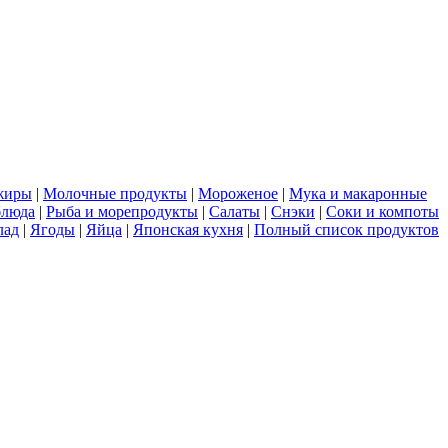
жиры
|
Молочные продукты
|
Мороженое
|
Мука и макаронные
блюда
|
Рыба и морепродукты
|
Салаты
|
Снэки
|
Соки и компоты
лад
|
Ягоды
|
Яйца
|
Японская кухня
|
Полный список продуктов