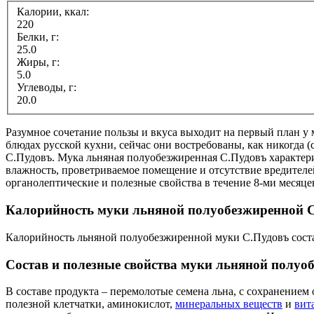
Калории, ккал:
220
Белки, г:
25.0
Жиры, г:
5.0
Углеводы, г:
20.0
Разумное сочетание пользы и вкуса выходит на первый план у 
блюдах русской кухни, сейчас они востребованы, как никогда (ca
С.Пудовъ. Мука льняная полуобезжиренная С.Пудовъ характери
влажность, проветриваемое помещение и отсутствие вредител
органолептические и полезные свойства в течение 8-ми месяце
Калорийность муки льняной полуобезжиренной 
Калорийность льняной полуобезжиренной муки С.Пудовъ состав
Состав и полезные свойства муки льняной полуо
В составе продукта – перемолотые семена льна, с сохранение
полезной клетчатки, аминокислот,
минеральных веществ
и
вит