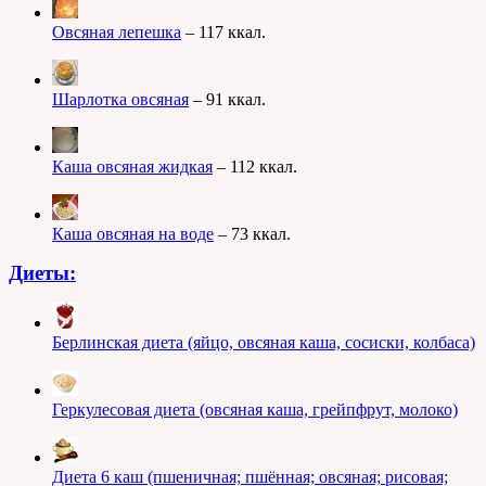
Овсяная лепешка
– 117 ккал.
Шарлотка овсяная
– 91 ккал.
Каша овсяная жидкая
– 112 ккал.
Каша овсяная на воде
– 73 ккал.
Диеты:
Берлинская диета (яйцо, овсяная каша, сосиски, колбаса)
Геркулесовая диета (овсяная каша, грейпфрут, молоко)
Диета 6 каш (пшеничная; пшённая; овсяная; рисовая;