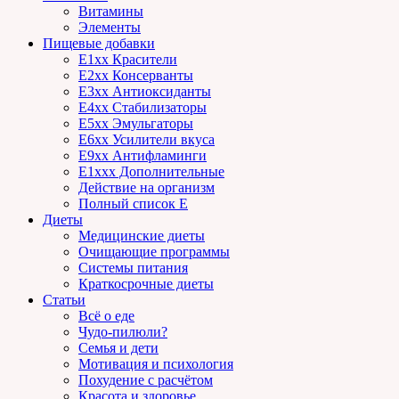
Витамины
Элементы
Пищевые добавки
E1xx Красители
E2xx Консерванты
E3xx Антиоксиданты
E4xx Стабилизаторы
E5xx Эмульгаторы
E6xx Усилители вкуса
E9xx Антифламинги
E1xxx Дополнительные
Действие на организм
Полный список E
Диеты
Медицинские диеты
Очищающие программы
Системы питания
Краткосрочные диеты
Статьи
Всё о еде
Чудо-пилюли?
Семья и дети
Мотивация и психология
Похудение с расчётом
Красота и здоровье