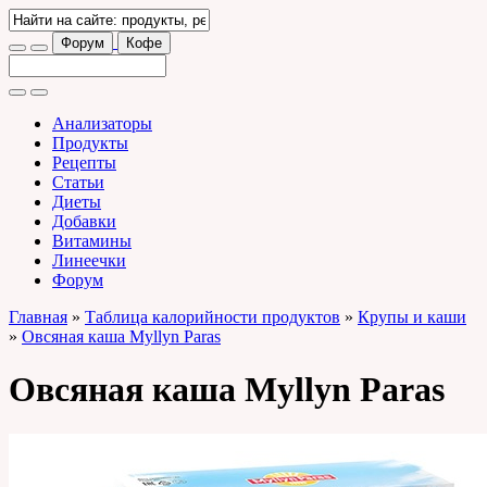
Форум
Кофе
Анализаторы
Продукты
Рецепты
Статьи
Диеты
Добавки
Витамины
Линеечки
Форум
Главная
»
Таблица калорийности продуктов
»
Крупы и каши
»
Овсяная каша Myllyn Paras
Овсяная каша Myllyn Paras