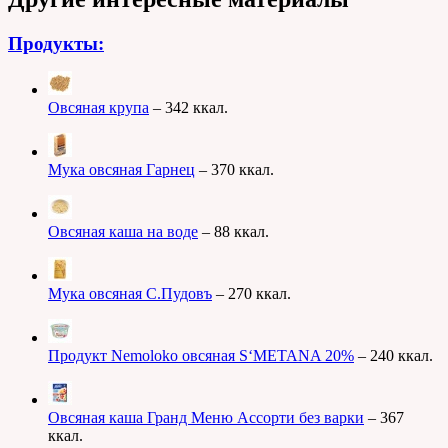
Продукты:
Овсяная крупа
– 342 ккал.
Мука овсяная Гарнец
– 370 ккал.
Овсяная каша на воде
– 88 ккал.
Мука овсяная С.Пудовъ
– 270 ккал.
Продукт Nemoloko овсяная S‘METANA 20%
– 240 ккал.
Овсяная каша Гранд Меню Ассорти без варки
– 367
ккал.