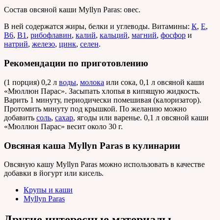
Состав овсяной каши Myllyn Paras: овес.
В ней содержатся жиры, белки и углеводы. Витамины:
К
,
Е
,
В6
,
В1
,
рибофлавин
,
калий
,
кальций
,
магний
,
фосфор
и
натрий
,
железо
,
цинк
,
селен
.
Рекомендации по приготовлению
(1 порция) 0,2 л
воды
,
молока
или сока, 0,1 л овсяной каши
«Мюллюн Парас». Засыпать хлопья в кипящую жидкость.
Варить 1 минуту, периодически помешивая (калоризатор).
Протомить минуту под крышкой. По желанию можно
добавить
соль
,
сахар
, ягоды или варенье. 0,1 л овсяной каши
«Мюллюн Парас» весит около 30 г.
Овсяная каша Myllyn Paras в кулинарии
Овсяную кашу Myllyn Paras можно использовать в качестве
добавки в йогурт или кисель.
Крупы и каши
Myllyn Paras
Другие интересные материалы