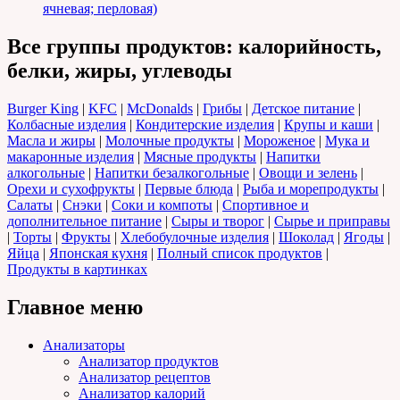
ячневая; перловая)
Все группы продуктов: калорийность,
белки, жиры, углеводы
Burger King
|
KFC
|
McDonalds
|
Грибы
|
Детское питание
|
Колбасные изделия
|
Кондитерские изделия
|
Крупы и каши
|
Масла и жиры
|
Молочные продукты
|
Мороженое
|
Мука и
макаронные изделия
|
Мясные продукты
|
Напитки
алкогольные
|
Напитки безалкогольные
|
Овощи и зелень
|
Орехи и сухофрукты
|
Первые блюда
|
Рыба и морепродукты
|
Салаты
|
Снэки
|
Соки и компоты
|
Спортивное и
дополнительное питание
|
Сыры и творог
|
Сырье и приправы
|
Торты
|
Фрукты
|
Хлебобулочные изделия
|
Шоколад
|
Ягоды
|
Яйца
|
Японская кухня
|
Полный список продуктов
|
Продукты в картинках
Главное меню
Анализаторы
Анализатор продуктов
Анализатор рецептов
Анализатор калорий