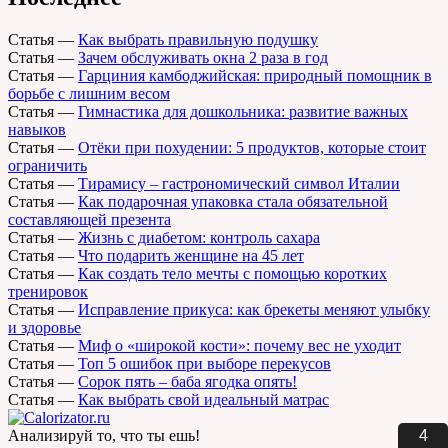
Статья
—
Как выбрать правильную подушку
Статья
—
Зачем обслуживать окна 2 раза в год
Статья
—
Гарциния камбоджийская: природный помощник в
борьбе с лишним весом
Статья
—
Гимнастика для дошкольника: развитие важных
навыков
Статья
—
Отёки при похудении: 5 продуктов, которые стоит
ограничить
Статья
—
Тирамису – гастрономический символ Италии
Статья
—
Как подарочная упаковка стала обязательной
составляющей презента
Статья
—
Жизнь с диабетом: контроль сахара
Статья
—
Что подарить женщине на 45 лет
Статья
—
Как создать тело мечты с помощью коротких
тренировок
Статья
—
Исправление прикуса: как брекеты меняют улыбку
и здоровье
Статья
—
Миф о «широкой кости»: почему вес не уходит
Статья
—
Топ 5 ошибок при выборе перекусов
Статья
—
Сорок пять – баба ягодка опять!
Статья
—
Как выбрать свой идеальный матрас
3
Анализируй то, что ты ешь!