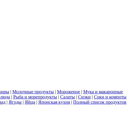
жиры
|
Молочные продукты
|
Мороженое
|
Мука и макаронные
блюда
|
Рыба и морепродукты
|
Салаты
|
Снэки
|
Соки и компоты
лад
|
Ягоды
|
Яйца
|
Японская кухня
|
Полный список продуктов