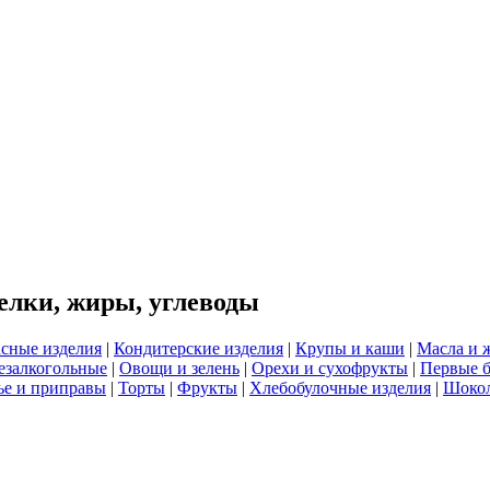
елки, жиры, углеводы
сные изделия
|
Кондитерские изделия
|
Крупы и каши
|
Масла и 
езалкогольные
|
Овощи и зелень
|
Орехи и сухофрукты
|
Первые 
е и приправы
|
Торты
|
Фрукты
|
Хлебобулочные изделия
|
Шоко