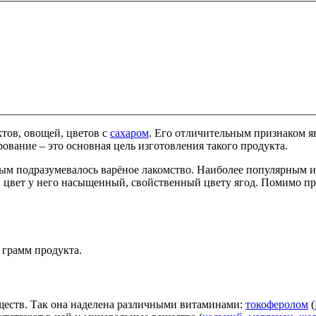
ктов, овощей, цветов с
сахаром
. Его отличительным признаком я
рование – это основная цель изготовления такого продукта.
рым подразумевалось варёное лакомство. Наиболее популярным и
 цвет у него насыщенный, свойственный цвету ягод. Помимо пре
 грамм продукта.
ществ. Так она наделена различными витаминами:
токоферолом
(