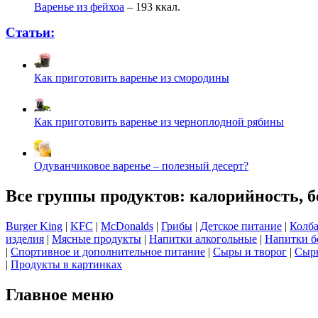
Варенье из фейхоа
– 193 ккал.
Статьи:
Как приготовить варенье из смородины
Как приготовить варенье из черноплодной рябины
Одуванчиковое варенье – полезный десерт?
Все группы продуктов: калорийность, б
Burger King
|
KFC
|
McDonalds
|
Грибы
|
Детское питание
|
Колба
изделия
|
Мясные продукты
|
Напитки алкогольные
|
Напитки б
|
Спортивное и дополнительное питание
|
Сыры и творог
|
Сырь
|
Продукты в картинках
Главное меню