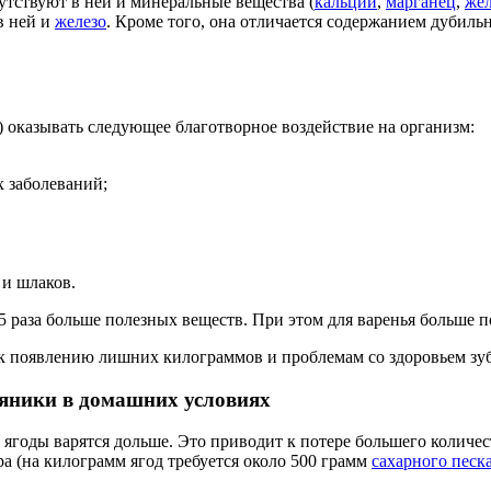
утствуют в ней и минеральные вещества (
кальций
,
марганец
,
жел
в ней и
железо
. Кроме того, она отличается содержанием дубил
ё) оказывать следующее благотворное воздействие на организм:
 заболеваний;
и шлаков.
5 раза больше полезных веществ. При этом для варенья больше п
 к появлению лишних килограммов и проблемам со здоровьем зу
ляники в домашних условиях
 ягоды варятся дольше. Это приводит к потере большего количе
ара (на килограмм ягод требуется около 500 грамм
сахарного песк