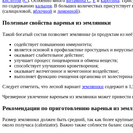
кислотой
(
С
). Особенно много
витамина С
,
Е
и
каротина
. Прис
по содержанию
кальция
. В больших количествах присутствует 
(салициловой,
яблочной
и
лимонной
).
Полезные свойства варенья из земляники
Такой богатый состав позволяет землянике (и продуктам из не
содействует повышению иммунитета;
является основой в профилактике простудных и вирусных
оказывает слабительное действие;
улучшает процесс пищеварения и обмена веществ;
способствует улучшению кроветворения;
оказывает желчегонное и мочегонное воздействие;
выполняет функцию очищения организма от холестерина 
Следует отметить, что лесной вариант
земляники
содержит в 1,
Чрезмерное увлечение вареньем из земляники может привести
Рекомендации по приготовлению варенья из зем
Размер земляники должен быть средний, так как более крупные
около получаса (calorizator). Важно также соблюсти баланс сах