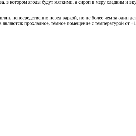
а, в котором ягоды будут мягкими, а сироп в меру сладким и вк
влять непосредственно перед варкой, но не более чем за один д
являются: прохладное, тёмное помещение с температурой от +10