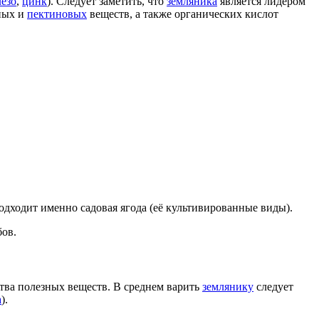
езо
,
цинк
). Следует заметить, что
земляника
является лидером
ьных и
пектиновых
веществ, а также органических кислот
одходит именно садовая ягода (её культивированные виды).
бов.
ства полезных веществ. В среднем варить
землянику
следует
а
).