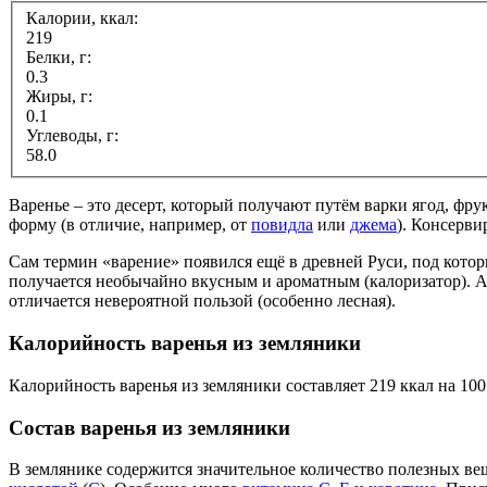
Калории, ккал:
219
Белки, г:
0.3
Жиры, г:
0.1
Углеводы, г:
58.0
Варенье – это десерт, который получают путём варки ягод, фру
форму (в отличие, например, от
повидла
или
джема
). Консерви
Сам термин «варение» появился ещё в древней Руси, под кото
получается необычайно вкусным и ароматным (калоризатор). А
отличается невероятной пользой (особенно лесная).
Калорийность варенья из земляники
Калорийность варенья из земляники составляет 219 ккал на 100
Состав варенья из земляники
В землянике содержится значительное количество полезных ве