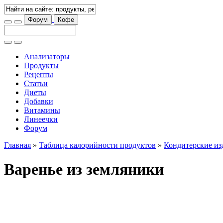
Форум
Кофе
Анализаторы
Продукты
Рецепты
Статьи
Диеты
Добавки
Витамины
Линеечки
Форум
Главная
»
Таблица калорийности продуктов
»
Кондитерские из
Варенье из земляники