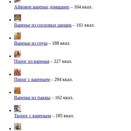
Айвовое варенье домашнее
– 164 ккал.
Варенье из сосновых шишек
– 161 ккал.
Варенье из груш
– 188 ккал.
Пирог из варенья
– 227 ккал.
Пирог с вареньем
– 294 ккал.
Варенье из тыквы
– 162 ккал.
Творог с вареньем
– 185 ккал.