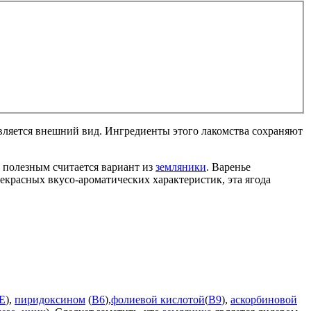
вляется внешний вид. Ингредиенты этого лакомства сохраняют
 полезным считается вариант из
земляники
. Варенье
красных вкусо-ароматических характеристик, эта ягода
Е
),
пиридоксином
(
В6
),
фолиевой кислотой
(
В9
),
аскорбиновой