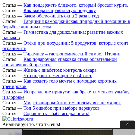
Статья
—
Как поддержать близкого, который бросает курить
Статья
—
Как выбрать правильную подушку
Статья
—
Зачем обслуживать окна 2 раза в год
Статья
—
Гарциния камбоджийская: природный помощник в
борьбе с лишним весом
Статья
—
Гимнастика для дошкольника: развитие важных
навыков
Статья
—
Отёки при похудении: 5 продуктов, которые стоит
ограничить
Статья
—
Тирамису – гастрономический символ Италии
Статья
—
Как подарочная упаковка стала обязательной
составляющей презента
Статья
—
Жизнь с диабетом: контроль сахара
Статья
—
Что подарить женщине на 45 лет
Статья
—
Как создать тело мечты с помощью коротких
тренировок
Статья
—
Исправление прикуса: как брекеты меняют улыбку
и здоровье
Статья
—
Миф о «широкой кости»: почему вес не уходит
Статья
—
Топ 5 ошибок при выборе перекусов
Статья
—
Сорок пять – баба ягодка опять!
3
Анализируй то, что ты ешь!
Личный кабинет