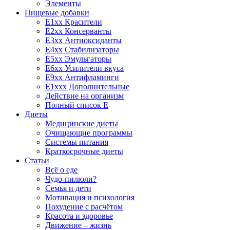
Элементы
Пищевые добавки
E1xx Красители
E2xx Консерванты
E3xx Антиоксиданты
E4xx Стабилизаторы
E5xx Эмульгаторы
E6xx Усилители вкуса
E9xx Антифламинги
E1xxx Дополнительные
Действие на организм
Полный список E
Диеты
Медицинские диеты
Очищающие программы
Системы питания
Краткосрочные диеты
Статьи
Всё о еде
Чудо-пилюли?
Семья и дети
Мотивация и психология
Похудение с расчётом
Красота и здоровье
Движение – жизнь