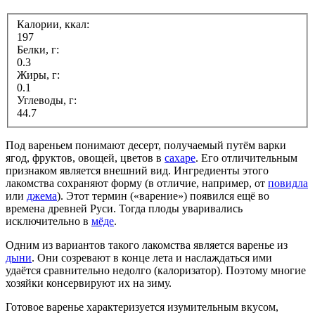
Калории, ккал:
197
Белки, г:
0.3
Жиры, г:
0.1
Углеводы, г:
44.7
Под вареньем понимают десерт, получаемый путём варки
ягод, фруктов, овощей, цветов в
сахаре
. Его отличительным
признаком является внешний вид. Ингредиенты этого
лакомства сохраняют форму (в отличие, например, от
повидла
или
джема
). Этот термин («варение») появился ещё во
времена древней Руси. Тогда плоды уваривались
исключительно в
мёде
.
Одним из вариантов такого лакомства является варенье из
дыни
. Они созревают в конце лета и наслаждаться ими
удаётся сравнительно недолго (калоризатор). Поэтому многие
хозяйки консервируют их на зиму.
Готовое варенье характеризуется изумительным вкусом,