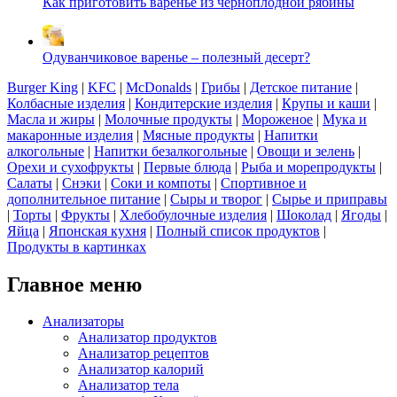
Как приготовить варенье из черноплодной рябины
Одуванчиковое варенье – полезный десерт?
Burger King
|
KFC
|
McDonalds
|
Грибы
|
Детское питание
|
Колбасные изделия
|
Кондитерские изделия
|
Крупы и каши
|
Масла и жиры
|
Молочные продукты
|
Мороженое
|
Мука и
макаронные изделия
|
Мясные продукты
|
Напитки
алкогольные
|
Напитки безалкогольные
|
Овощи и зелень
|
Орехи и сухофрукты
|
Первые блюда
|
Рыба и морепродукты
|
Салаты
|
Снэки
|
Соки и компоты
|
Спортивное и
дополнительное питание
|
Сыры и творог
|
Сырье и приправы
|
Торты
|
Фрукты
|
Хлебобулочные изделия
|
Шоколад
|
Ягоды
|
Яйца
|
Японская кухня
|
Полный список продуктов
|
Продукты в картинках
Главное меню
Анализаторы
Анализатор продуктов
Анализатор рецептов
Анализатор калорий
Анализатор тела