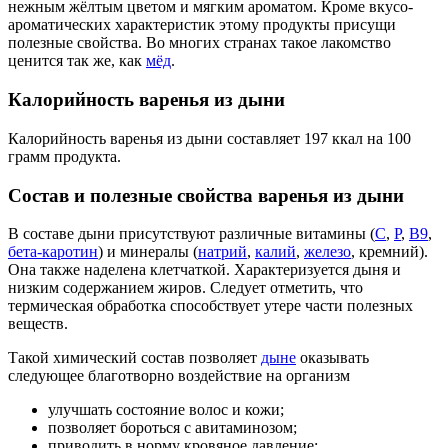
нежным жёлтым цветом и мягким ароматом. Кроме вкусо-
ароматических характеристик этому продукты присущи
полезные свойства. Во многих странах такое лакомство
ценится так же, как
мёд
.
Калорийность варенья из дыни
Калорийность варенья из дыни составляет 197 ккал на 100
грамм продукта.
Состав и полезные свойства варенья из дыни
В составе дыни присутствуют различные витамины (
С
,
Р
,
В9
,
бета-каротин
) и минералы (
натрий
,
калий
,
железо
, кремний).
Она также наделена клетчаткой. Характеризуется дыня и
низким содержанием жиров. Следует отметить, что
термическая обработка способствует утере части полезных
веществ.
Такой химический состав позволяет
дыне
оказывать
следующее благотворно воздействие на организм
улучшать состояние волос и кожи;
позволяет бороться с авитаминозом;
приводить в норму кровяное давление;