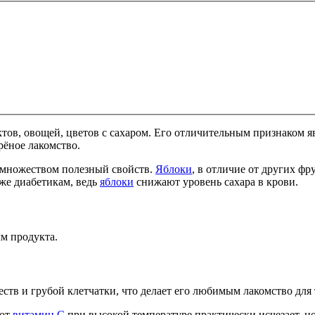
уктов, овощей, цветов с сахаром. Его отличительным признаком 
рёное лакомство.
т множеством полезный свойств.
Яблоки
, в отличие от других фр
аже диабетикам, ведь
яблоки
снижают уровень сахара в крови.
мм продукта.
тв и грубой клетчатки, что делает его любимым лакомство для т
вот
витамин С
при высокой температуре практически исчезает, но