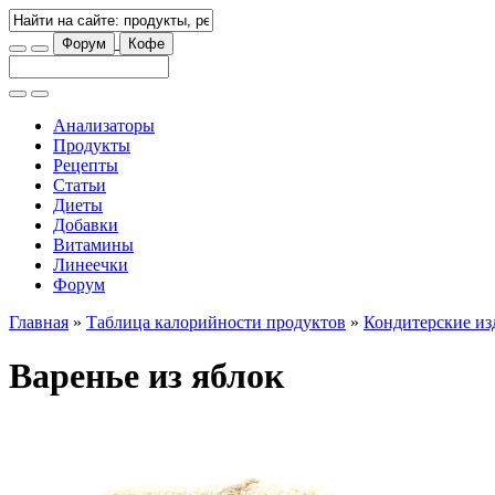
Форум
Кофе
Анализаторы
Продукты
Рецепты
Статьи
Диеты
Добавки
Витамины
Линеечки
Форум
Главная
»
Таблица калорийности продуктов
»
Кондитерские из
Варенье из яблок