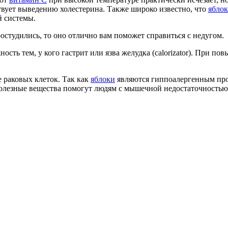
ствует выведению холестерина. Также широко известно, что
ябло
й системы.
ростудились, то оно отлично вам поможет справиться с недугом.
ость тем, у кого гастрит или язва желудка (calorizator). При п
 раковых клеток. Так как
яблоки
являются гиппоалергенным прод
полезные вещества помогут людям с мышечной недостаточностью