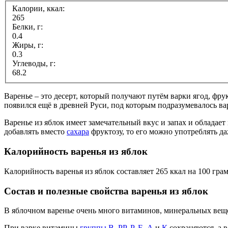
Калории, ккал:
265
Белки, г:
0.4
Жиры, г:
0.3
Углеводы, г:
68.2
Варенье – это десерт, который получают путём варки ягод, фр
появился ещё в древней Руси, под которым подразумевалось ва
Варенье из яблок имеет замечательный вкус и запах и обладае
добавлять вместо
сахара
фруктозу, то его можно употреблять д
Калорийность варенья из яблок
Калорийность варенья из яблок составляет 265 ккал на 100 гра
Состав и полезные свойства варенья из яблок
В яблочном варенье очень много витаминов, минеральных вещес
При варке витамины
группы В
,
РР
,
Р
,
Е
,
А
и
К
сохраняются, а 