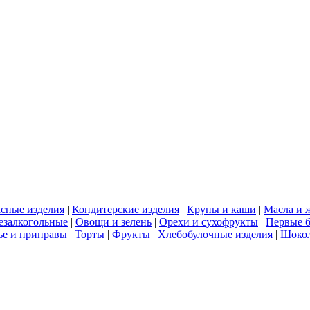
сные изделия
|
Кондитерские изделия
|
Крупы и каши
|
Масла и 
езалкогольные
|
Овощи и зелень
|
Орехи и сухофрукты
|
Первые 
е и приправы
|
Торты
|
Фрукты
|
Хлебобулочные изделия
|
Шоко