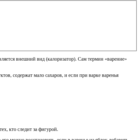
является внешний вид (калоризатор). Сам термин «варение»
уктов, содержат мало сахаров, и если при варке варенья
ех, кто следит за фигурой.
 его можно восстановить, если в варенье из яблок добавить