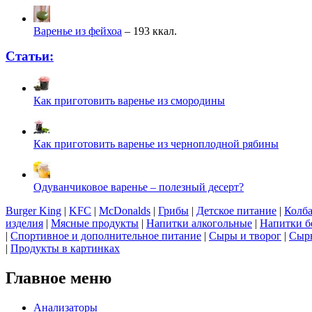
Варенье из фейхоа
– 193 ккал.
Статьи:
Как приготовить варенье из смородины
Как приготовить варенье из черноплодной рябины
Одуванчиковое варенье – полезный десерт?
Burger King
|
KFC
|
McDonalds
|
Грибы
|
Детское питание
|
Колба
изделия
|
Мясные продукты
|
Напитки алкогольные
|
Напитки б
|
Спортивное и дополнительное питание
|
Сыры и творог
|
Сырь
|
Продукты в картинках
Главное меню
Анализаторы