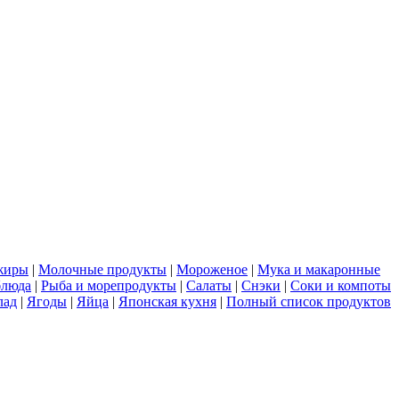
жиры
|
Молочные продукты
|
Мороженое
|
Мука и макаронные
блюда
|
Рыба и морепродукты
|
Салаты
|
Снэки
|
Соки и компоты
лад
|
Ягоды
|
Яйца
|
Японская кухня
|
Полный список продуктов