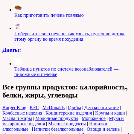
Как приготовить печень говяжью
Поберегите свою печень: как узнать, нужен ли детокс
этому органу во время похудения
Диеты:
Таблица пунктов по системе весонаблюдателей —
пирожные и печенье
Все группы продуктов: калорийность,
белки, жиры, углеводы
Burger King
|
KFC
|
McDonalds
|
Грибы
|
Детское питание
|
Колбасные изделия
|
Кондитерские изделия
|
Крупы и каши
|
Масла и жиры
|
Молочные продукты
|
Мороженое
|
Мука и
макаронные изделия
|
Мясные продукты
|
Напитки
алкогольные
|
Напитки безалкогольные
|
Овощи и зелень
|