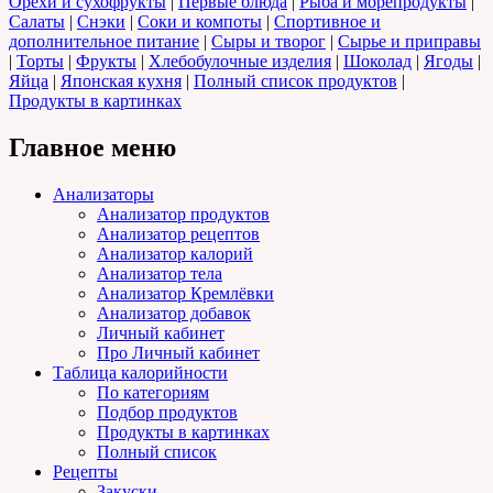
Орехи и сухофрукты
|
Первые блюда
|
Рыба и морепродукты
|
Салаты
|
Снэки
|
Соки и компоты
|
Спортивное и
дополнительное питание
|
Сыры и творог
|
Сырье и приправы
|
Торты
|
Фрукты
|
Хлебобулочные изделия
|
Шоколад
|
Ягоды
|
Яйца
|
Японская кухня
|
Полный список продуктов
|
Продукты в картинках
Главное меню
Анализаторы
Анализатор продуктов
Анализатор рецептов
Анализатор калорий
Анализатор тела
Анализатор Кремлёвки
Анализатор добавок
Личный кабинет
Про Личный кабинет
Таблица калорийности
По категориям
Подбор продуктов
Продукты в картинках
Полный список
Рецепты
Закуски