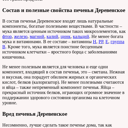
Состав и полезные свойства печенья Деревенское
В состав печенья Деревенское входят лишь натуральные
компоненты, богатые полезными веществами. В частности –
мука является ценным источником таких микроэлементов, как
фтор
,
железо
,
магний
,
калий
,
цинк
,
кальций
. Не менее богата
мука и витаминами. В ее составе – витамины
Н
,
РР
,
Е
,
группа
В
. Кроме того, мука является поистине бесценным
источником клетчатки – яростного борца с заболеваниями
кишечника.
Не менее полезным является для человека и еще одни
компонент, входящий в состав печенья, это – сметана. Нежная
и вкусная, она порадует обилием жирных и органических
кислот, белков (калоризатор). Не менее полезными считаются
и яйца – также непременный компонент печенья. Яйца –
прекрасный источник белков, играющих огромное значение в
поддержании здорового состояния организма на клеточном
уровне.
Вред печенья Деревенское
Несомненно, лучше сделать такое печенье дома, так как