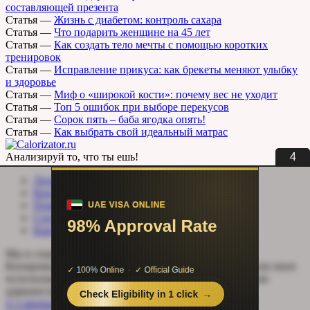
составляющей презента
Статья
—
Жизнь с диабетом: контроль сахара
Статья
—
Что подарить женщине на 45 лет
Статья
—
Как создать тело мечты с помощью коротких
тренировок
Статья
—
Исправление прикуса: как брекеты меняют улыбку
и здоровье
Статья
—
Миф о «широкой кости»: почему вес не уходит
Статья
—
Топ 5 ошибок при выборе перекусов
Статья
—
Сорок пять – баба ягодка опять!
Статья
—
Как выбрать свой идеальный матрас
3
Анализируй то, что ты ешь!
Личный кабинет
Контакты
Помощь сайту
Соцсети
Карта сайта
Мы в социальных сетях:
Копирование, перепечатка (целиком или частично) или иное
использование материала без письменного разрешения
администрации сайта Calorizator.ru не допускается.
© Calorizator.ru 2008-2026