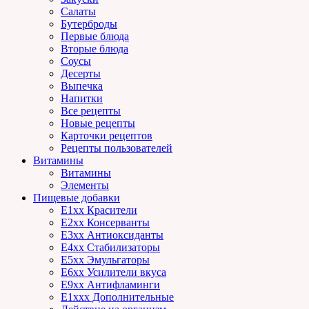
Салаты
Бутерброды
Первые блюда
Вторые блюда
Соусы
Десерты
Выпечка
Напитки
Все рецепты
Новые рецепты
Карточки рецептов
Рецепты пользователей
Витамины
Витамины
Элементы
Пищевые добавки
E1xx Красители
E2xx Консерванты
E3xx Антиоксиданты
E4xx Стабилизаторы
E5xx Эмульгаторы
E6xx Усилители вкуса
E9xx Антифламинги
E1xxx Дополнительные