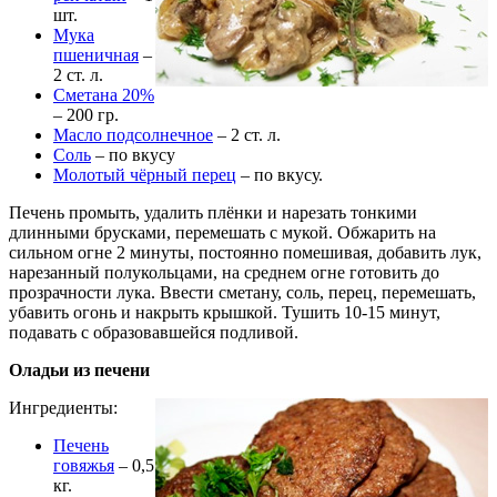
шт.
Мука
пшеничная
–
2 ст. л.
Сметана 20%
– 200 гр.
Масло подсолнечное
– 2 ст. л.
Соль
– по вкусу
Молотый чёрный перец
– по вкусу.
Печень промыть, удалить плёнки и нарезать тонкими
длинными брусками, перемешать с мукой. Обжарить на
сильном огне 2 минуты, постоянно помешивая, добавить лук,
нарезанный полукольцами, на среднем огне готовить до
прозрачности лука. Ввести сметану, соль, перец, перемешать,
убавить огонь и накрыть крышкой. Тушить 10-15 минут,
подавать с образовавшейся подливой.
Оладьи из печени
Ингредиенты:
Печень
говяжья
– 0,5
кг.