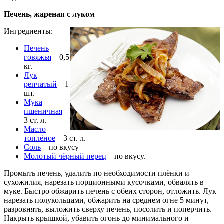
Печень, жареная с луком
Ингредиенты:
Печень
говяжья
– 0,5
кг.
Лук
репчатый
– 1
шт.
Мука
пшеничная
–
3 ст. л.
Масло
топлёное
– 3 ст. л.
Соль
– по вкусу
Молотый чёрный перец
– по вкусу.
Промыть печень, удалить по необходимости плёнки и
сухожилия, нарезать порционными кусочками, обвалять в
муке. Быстро обжарить печень с обеих сторон, отложить. Лук
нарезать полукольцами, обжарить на среднем огне 5 минут,
разровнять, выложить сверху печень, посолить и поперчить.
Накрыть крышкой, убавить огонь до минимального и