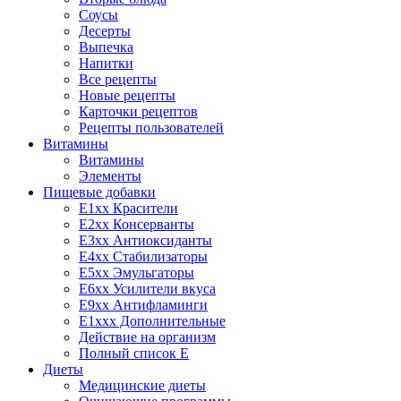
Соусы
Десерты
Выпечка
Напитки
Все рецепты
Новые рецепты
Карточки рецептов
Рецепты пользователей
Витамины
Витамины
Элементы
Пищевые добавки
E1xx Красители
E2xx Консерванты
E3xx Антиоксиданты
E4xx Стабилизаторы
E5xx Эмульгаторы
E6xx Усилители вкуса
E9xx Антифламинги
E1xxx Дополнительные
Действие на организм
Полный список E
Диеты
Медицинские диеты