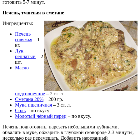
готовить 5-7 минут.
Печень, тушеная в сметане
Ингредиенты:
Печень
говяжья
– 1
кг.
Лук
репчатый
– 2
шт.
Масло
подсолнечное
– 2 ст. л.
Сметана 20%
– 200 гр.
Мука пшеничная
– 3 ст. л.
Соль
– по вкусу
Молотый чёрный перец
– по вкусу.
Печень подготовить, нарезать небольшими кубиками,
обвалять в муке, обжарить в глубокой сковороде 2-3 минуты,
несколько раз перемешать. Добавить нарезанный