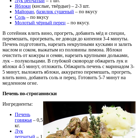
Лук репчатый
– 1 шт.
Яблоки
(кислые, твёрдые) – 2-3 шт.
Майоран
,
базилик сушеный
– по вкусу
Соль
– по вкусу
Молотый чёрный перец
– по вкусу.
В сотейник влить вино, прогреть, добавить мёд и специи,
перемешать, прогревать, не доводя до кипения 3-4 минуты.
Печень подготовить, нарезать некрупными кусками и залить
маслом и соком, выжатым из половины лимона. Яблоки
очистить от кожуры и семян, нарезать крупными дольками,
лук – полукольцами. В глубокой сковороде обжарить лук и
яблоки 4-5 минут, отложить. Обжарить печень с маринадом 3-
5 минут, выложить яблоки, аккуратно перемешать, прогреть,
влить вино, добавить соль и перец. Готовить 5-7 минут на
медленном огне.
Печень по-строгановски
Ингредиенты:
Печень
говяжья
– 0,5
кг.
Лук
репчатый
– 1