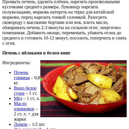
Промыть печень, удалить плёнки, нарезать произвольными
кусочками среднего размера. Луковицу нарезать
полукольцами, морковь натереть на тёрке для китайской
моркови, перец нарезать тонкой соломкой. Разогреть
сковороду с высокими бортами или вок, влить масло,
обжаривать печень 2-3 минуты на сильном огне, энергично
помешивая. Добавить овощи, перемешать, убавить огонь до
среднего и готовить 10-12 минут, посолить, поперчить и снять
с огня.
Печень с яблоками в белом вине
Ингредиенты:
Печень
говяжья
– 0,8
кг.
Вино белое
сухое
– 1 ст.
Мёд
– 1 ст. л.
Масло
оливковое
–
2 ст. л. + для
жарки
Лимон
– 1/2 шт.