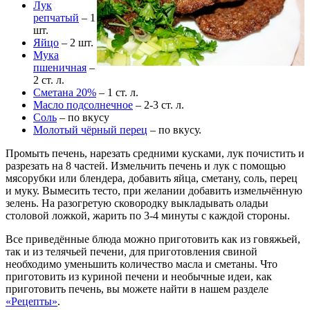
Лук
репчатый
– 1
шт.
Яйцо
– 2 шт.
Мука
пшеничная
–
2 ст. л.
Сметана 20%
– 1 ст. л.
Масло подсолнечное
– 2-3 ст. л.
Соль
– по вкусу
Молотый чёрный перец
– по вкусу.
Промыть печень, нарезать средними кусками, лук почистить и
разрезать на 8 частей. Измельчить печень и лук с помощью
мясорубки или блендера, добавить яйца, сметану, соль, перец
и муку. Вымесить тесто, при желании добавить измельчённую
зелень. На разогретую сковородку выкладывать оладьи
столовой ложкой, жарить по 3-4 минуты с каждой стороны.
Все приведённые блюда можно приготовить как из говяжьей,
так и из телячьей печени, для приготовления свиной
необходимо уменьшить количество масла и сметаны. Что
приготовить из куриной печени и необычные идеи, как
приготовить печень, вы можете найти в нашем разделе
«Рецепты»
.