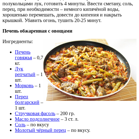
полукольцами лук, готовить 4 минуты. Ввести сметану, соль,
перец, при необходимости – немного кипячёной воды,
хорошенько перемешать, довести до кипения и накрыть
крышкой. Убавить огонь, тушить 20-25 минут.
Печень обжаренная с овощами
Ингредиенты:
Печень
говяжья
– 0,7
кг.
Лук
репчатый
– 1
шт.
Морковь
– 1
шт.
Перец
болгарский
–
1 шт.
Стручковая фасоль
– 200 гр.
Масло подсолнечное
– 3 ст. л.
Соль
– по вкусу
Молотый чёрный перец
– по вкусу.