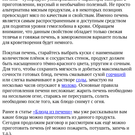
приготовлении, вкусный и необычайно полезный. Не просто
альтернатива мясным продуктам, а в некоторых позициях
превосходит мясо по качествам и свойствам. Именно печень
является самым распространенным и доступным средством
для поднятия уровня гемоглобина в крови. Обращаем
внимание, что данным свойством обладает только свежая
телячья и говяжья печень, в замороженном варианте пользы
для кроветворения будет немного.
Покупая печень, старайтесь выбрать куски с наименьшим
количеством плёнок и сосудистых стенок, продукт должен
быть насыщенного тёмно-красного цвета, упругим и сочным.
Для того, чтобы сохранить мягкость и добиться максимальной
сочности готовых блюд, печень смазывают сухой
горчицей
или слегка вымачивают в растворе
соды
, зачастую на
несколько часов опускают в
молоко
. Основные правила
приготовления печени несложные: жарить печень необходимо
на несильном огне, стараясь не пересушить, солить
необходимо после того, как блюдо снимут с огня.
Ранее в статье
«Блюда из печени»
мы уже рассказывали вам
какие блюда можно приготовить из данного продукта.
Сегодня продолжим разговор и рассмотрим как ещё можно
приготовить печень (её можно пожарить, потушить, запечь и
т.д.).