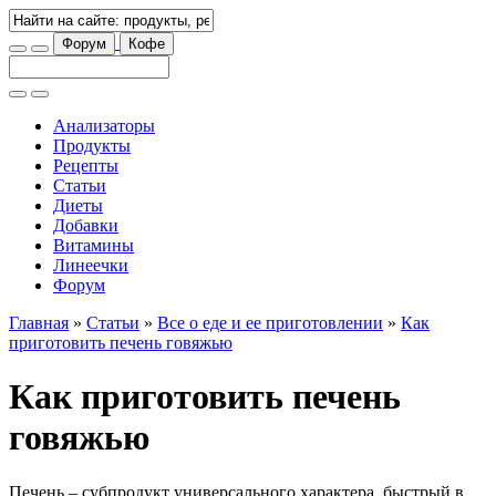
Форум
Кофе
Анализаторы
Продукты
Рецепты
Статьи
Диеты
Добавки
Витамины
Линеечки
Форум
Главная
»
Статьи
»
Все о еде и ее приготовлении
»
Как
приготовить печень говяжью
Как приготовить печень
говяжью
Печень – субпродукт универсального характера, быстрый в