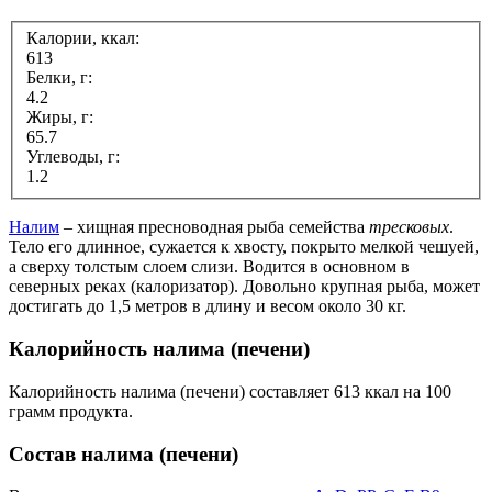
Калории, ккал:
613
Белки, г:
4.2
Жиры, г:
65.7
Углеводы, г:
1.2
Налим
– хищная пресноводная рыба семейства
тресковых
.
Тело его длинное, сужается к хвосту, покрыто мелкой чешуей,
а сверху толстым слоем слизи. Водится в основном в
северных реках (калоризатор). Довольно крупная рыба, может
достигать до 1,5 метров в длину и весом около 30 кг.
Калорийность налима (печени)
Калорийность налима (печени) составляет 613 ккал на 100
грамм продукта.
Состав налима (печени)