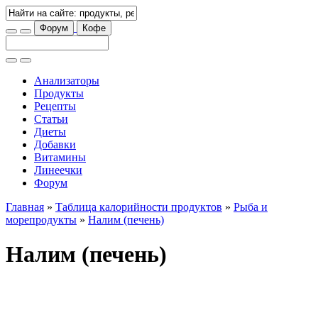
Форум
Кофе
Анализаторы
Продукты
Рецепты
Статьи
Диеты
Добавки
Витамины
Линеечки
Форум
Главная
»
Таблица калорийности продуктов
»
Рыба и
морепродукты
»
Налим (печень)
Налим (печень)