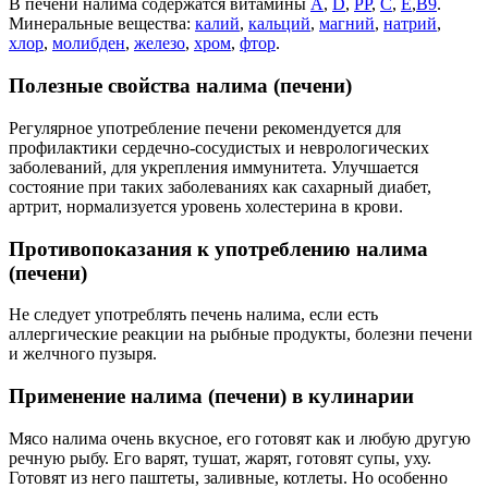
В печени налима содержатся витамины
А
,
D
,
РР
,
С
,
Е
,
В9
.
Минеральные вещества:
калий
,
кальций
,
магний
,
натрий
,
хлор
,
молибден
,
железо
,
хром
,
фтор
.
Полезные свойства налима (печени)
Регулярное употребление печени рекомендуется для
профилактики сердечно-сосудистых и неврологических
заболеваний, для укрепления иммунитета. Улучшается
состояние при таких заболеваниях как сахарный диабет,
артрит, нормализуется уровень холестерина в крови.
Противопоказания к употреблению налима
(печени)
Не следует употреблять печень налима, если есть
аллергические реакции на рыбные продукты, болезни печени
и желчного пузыря.
Применение налима (печени) в кулинарии
Мясо налима очень вкусное, его готовят как и любую другую
речную рыбу. Его варят, тушат, жарят, готовят супы, уху.
Готовят из него паштеты, заливные, котлеты. Но особенно