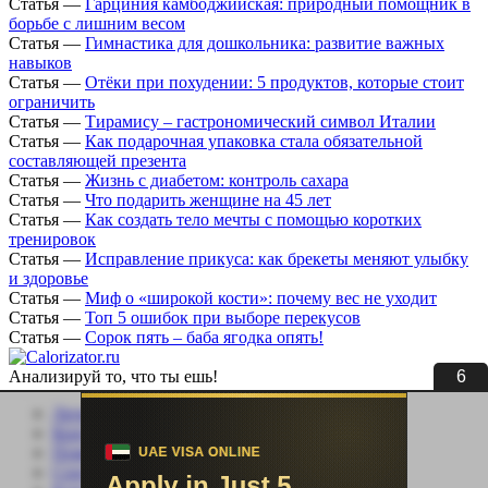
Статья
—
Гарциния камбоджийская: природный помощник в
борьбе с лишним весом
Статья
—
Гимнастика для дошкольника: развитие важных
навыков
Статья
—
Отёки при похудении: 5 продуктов, которые стоит
ограничить
Статья
—
Тирамису – гастрономический символ Италии
Статья
—
Как подарочная упаковка стала обязательной
составляющей презента
Статья
—
Жизнь с диабетом: контроль сахара
Статья
—
Что подарить женщине на 45 лет
Статья
—
Как создать тело мечты с помощью коротких
тренировок
Статья
—
Исправление прикуса: как брекеты меняют улыбку
и здоровье
Статья
—
Миф о «широкой кости»: почему вес не уходит
Статья
—
Топ 5 ошибок при выборе перекусов
Статья
—
Сорок пять – баба ягодка опять!
6
Анализируй то, что ты ешь!
Личный кабинет
Контакты
Помощь сайту
Соцсети