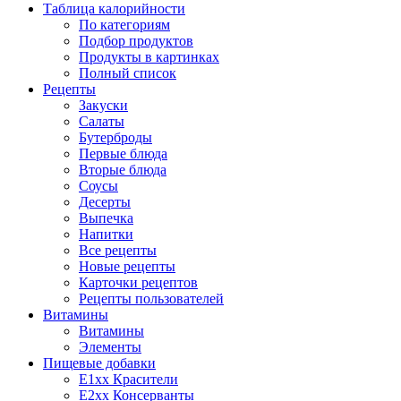
Таблица калорийности
По категориям
Подбор продуктов
Продукты в картинках
Полный список
Рецепты
Закуски
Салаты
Бутерброды
Первые блюда
Вторые блюда
Соусы
Десерты
Выпечка
Напитки
Все рецепты
Новые рецепты
Карточки рецептов
Рецепты пользователей
Витамины
Витамины
Элементы
Пищевые добавки
E1xx Красители
E2xx Консерванты