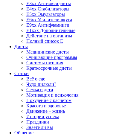
E3xx Антиоксиданты
E4xx Стабилизаторы
E5xx Эмульгаторы
E6xx Усилители вкуса
E9xx Антифламинги
E1xxx Дополнительные
Действие на организм
Полный список E
Диеты
Медицинские диеты
Очищающие программы
Системы питания
Краткосрочные диеты
Статьи
Всё о еде
Чудо-пилюли?
Семья и дети
Мотивация и психология
Похудение с расчётом
Красота и здоровье
Движение – жизнь
Истории успеха
Праздники
Знаете ли вы
Общение