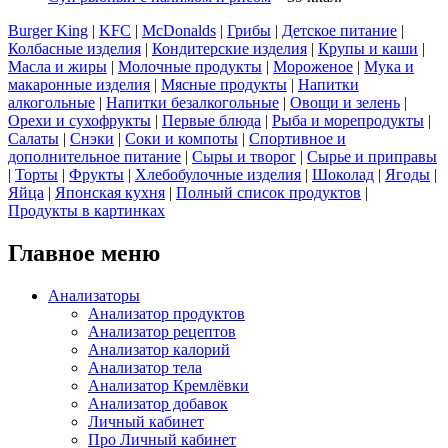
Burger King
|
KFC
|
McDonalds
|
Грибы
|
Детское питание
|
Колбасные изделия
|
Кондитерские изделия
|
Крупы и каши
|
Масла и жиры
|
Молочные продукты
|
Мороженое
|
Мука и
макаронные изделия
|
Мясные продукты
|
Напитки
алкогольные
|
Напитки безалкогольные
|
Овощи и зелень
|
Орехи и сухофрукты
|
Первые блюда
|
Рыба и морепродукты
|
Салаты
|
Снэки
|
Соки и компоты
|
Спортивное и
дополнительное питание
|
Сыры и творог
|
Сырье и приправы
|
Торты
|
Фрукты
|
Хлебобулочные изделия
|
Шоколад
|
Ягоды
|
Яйца
|
Японская кухня
|
Полный список продуктов
|
Продукты в картинках
Главное меню
Анализаторы
Анализатор продуктов
Анализатор рецептов
Анализатор калорий
Анализатор тела
Анализатор Кремлёвки
Анализатор добавок
Личный кабинет
Про Личный кабинет