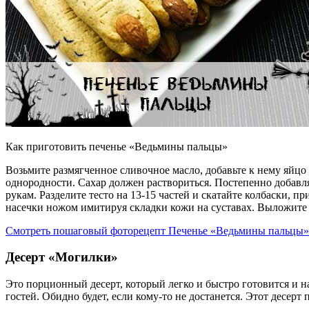
Как приготовить печенье «Ведьмины пальцы»
Возьмите размягченное сливочное масло, добавьте к нему яйцо 
однородности. Сахар должен раствориться. Постепенно добавл
рукам. Разделите тесто на 13-15 частей и скатайте колбаски, п
насечки ножом имитируя складки кожи на суставах. Выложите б
Смотреть пошаговый фоторецепт Печенье «Ведьмины пальцы»
Десерт «Могилки»
Это порционный десерт, который легко и быстро готовится и н
гостей. Обидно будет, если кому-то не достанется. Этот десерт