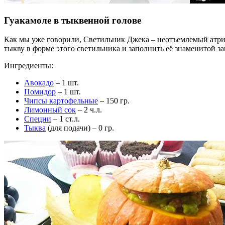
Гуакамоле в тыквенной голове
Как мы уже говорили, Светильник Джека – неотъемлемый атриб
тыкву в форме этого светильника и заполнить её знаменитой за
Ингредиенты:
Авокадо
– 1 шт.
Помидор
– 1 шт.
Чипсы картофельные
– 150 гр.
Лимонный сок
– 2 ч.л.
Специи
– 1 ст.л.
Тыква
(для подачи) – 0 гр.