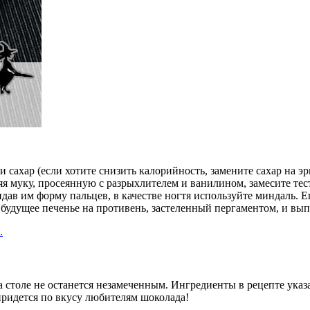
и сахар (если хотите снизить калорийность, замените сахар на 
яя муку, просеянную с разрыхлителем и ванилином, замесите те
ридав им форму пальцев, в качестве ногтя используйте миндаль. 
удущее печенье на противень, застеленный пергаментом, и выпе
.
а столе не останется незамеченным. Ингредиенты в рецепте указ
 придется по вкусу любителям шоколада!