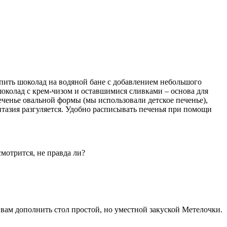
топить шоколад на водяной бане с добавлением небольшого
околад с крем-чизом и оставшимися сливками – основа для
ченье овальной формы (мы использовали детское печенье),
нтазия разгуляется. Удобно расписывать печенья при помощи
мотрится, не правда ли?
 вам дополнить стол простой, но уместной закуской Метелочки.