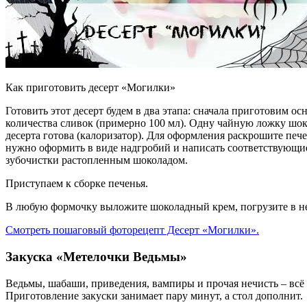
Как приготовить десерт «Могилки»
Готовить этот десерт будем в два этапа: сначала приготовим о
количества сливок (примерно 100 мл). Одну чайную ложку шок
десерта готова (калоризатор). Для оформления раскрошите пе
нужно оформить в виде надгробий и написать соответствующие
зубочистки растопленным шоколадом.
Приступаем к сборке печенья.
В любую формочку выложите шоколадный крем, погрузите в нег
Смотреть пошаговый фоторецепт Десерт «Могилки».
Закуска «Метелочки Ведьмы»
Ведьмы, шабаши, приведения, вампиры и прочая нечисть – всё 
Приготовление закуски занимает пару минут, а стол дополнит.