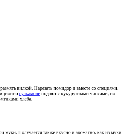
 размять вилкой. Нарезать помидор и вместе со специями,
адиционно
гуакамоле
подают с кукурузными чипсами, но
омтиками хлеба.
ой муки. Получается также вкусно и ароматно, как из муки