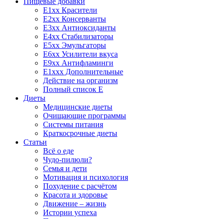
Пищевые добавки
E1xx Красители
E2xx Консерванты
E3xx Антиоксиданты
E4xx Стабилизаторы
E5xx Эмульгаторы
E6xx Усилители вкуса
E9xx Антифламинги
E1xxx Дополнительные
Действие на организм
Полный список E
Диеты
Медицинские диеты
Очищающие программы
Системы питания
Краткосрочные диеты
Статьи
Всё о еде
Чудо-пилюли?
Семья и дети
Мотивация и психология
Похудение с расчётом
Красота и здоровье
Движение – жизнь
Истории успеха