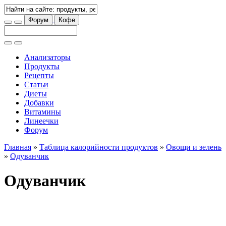
Форум
Кофе
Анализаторы
Продукты
Рецепты
Статьи
Диеты
Добавки
Витамины
Линеечки
Форум
Главная
»
Таблица калорийности продуктов
»
Овощи и зелень
»
Одуванчик
Одуванчик