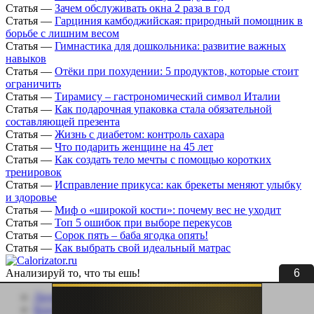
Статья
—
Зачем обслуживать окна 2 раза в год
Статья
—
Гарциния камбоджийская: природный помощник в
борьбе с лишним весом
Статья
—
Гимнастика для дошкольника: развитие важных
навыков
Статья
—
Отёки при похудении: 5 продуктов, которые стоит
ограничить
Статья
—
Тирамису – гастрономический символ Италии
Статья
—
Как подарочная упаковка стала обязательной
составляющей презента
Статья
—
Жизнь с диабетом: контроль сахара
Статья
—
Что подарить женщине на 45 лет
Статья
—
Как создать тело мечты с помощью коротких
тренировок
Статья
—
Исправление прикуса: как брекеты меняют улыбку
и здоровье
Статья
—
Миф о «широкой кости»: почему вес не уходит
Статья
—
Топ 5 ошибок при выборе перекусов
Статья
—
Сорок пять – баба ягодка опять!
Статья
—
Как выбрать свой идеальный матрас
5
Анализируй то, что ты ешь!
Личный кабинет
Контакты