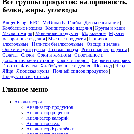
Все группы продуктов: калорийность,
белки, жиры, углеводы
Burger King
|
KFC
|
McDonalds
|
Грибы
|
Детское питание
|
Колбасные изделия
|
Кондитерские изделия
|
Крупы и каши
|
Масла и жиры
|
Молочные продукты
|
Мороженое
|
Мука и
макаронные изделия
|
Мясные продукты
|
Напитки
алкогольные
|
Напитки безалкогольные
|
Овощи и зелень
|
Орехи и сухофрукты
|
Первые блюда
|
Рыба и морепродукты
|
Салаты
|
Снэки
|
Соки и компоты
|
Спортивное и
дополнительное питание
|
Сыры и творог
|
Сырье и приправы
|
Торты
|
Фрукты
|
Хлебобулочные изделия
|
Шоколад
|
Ягоды
|
Яйца
|
Японская кухня
|
Полный список продуктов
|
Продукты в картинках
Главное меню
Анализаторы
Анализатор продуктов
Анализатор рецептов
Анализатор калорий
Анализатор тела
Анализатор Кремлёвки