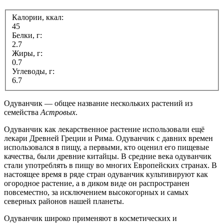
Калории, ккал:
45
Белки, г:
2.7
Жиры, г:
0.7
Углеводы, г:
6.7
Одуванчик — общее название нескольких растений из
семейства
Астровых
.
Одуванчик как лекарственное растение использовали ещё
лекари Древней Греции и Рима. Одуванчик с давних времен
использовался в пищу, а первыми, кто оценил его пищевые
качества, были древние китайцы. В средние века одуванчик
стали употреблять в пищу во многих Европейских странах. В
настоящее время в ряде стран одуванчик культивируют как
огородное растение, а в диком виде он распространен
повсеместно, за исключением высокогорных и самых
северных районов нашей планеты.
Одуванчик широко применяют в косметических и