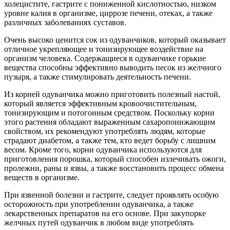
холецистите, гастрите с пониженной кислотностью, низком
уровне калия в организме, циррозе печени, отеках, а также
различных заболеваниях суставов.
Очень высоко ценится сок из одуванчиков, который оказывает
отличное укрепляющее и тонизирующее воздействие на
организм человека. Содержащиеся в одуванчике горькие
вещества способны эффективно выводить песок из желчного
пузыря, а также стимулировать деятельность печени.
Из корней одуванчика можно приготовить полезный настой,
который является эффективным кровоочистительным,
тонизирующим и потогонным средством. Поскольку корни
этого растения обладают выраженным сахаропонижающим
свойством, их рекомендуют употреблять людям, которые
страдают диабетом, а также тем, кто ведет борьбу с лишним
весом. Кроме того, корни одуванчика используются для
приготовления порошка, который способен излечивать ожоги,
пролежни, раны и язвы, а также восстановить процесс обмена
веществ в организме.
При язвенной болезни и гастрите, следует проявлять особую
осторожность при употреблении одуванчика, а также
лекарственных препаратов на его основе. При закупорке
желчных путей одуванчик в любом виде употреблять