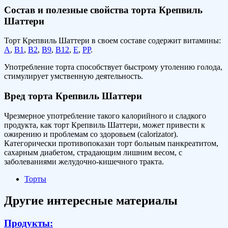
Состав и полезные свойства торта Крепвиль
Шаттери
Торт Крепвиль Шаттери в своем составе содержит витамины:
А
,
В1
,
В2
,
В9
,
В12
,
Е
,
РР
.
Употребление торта способствует быстрому утолению голода,
стимулирует умственную деятельность.
Вред торта Крепвиль Шаттери
Чрезмерное употребление такого калорийного и сладкого
продукта, как торт Крепвиль Шаттери, может привести к
ожирению и проблемам со здоровьем (calorizator).
Категорически противопоказан торт больным панкреатитом,
сахарным диабетом, страдающим лишним весом, с
заболеваниями желудочно-кишечного тракта.
Торты
Другие интересные материалы
Продукты: