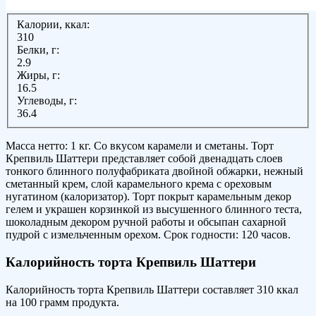
Калории, ккал:
310
Белки, г:
2.9
Жиры, г:
16.5
Углеводы, г:
36.4
Масса нетто: 1 кг. Со вкусом карамели и сметаны. Торт
Крепвиль Шаттери представляет собой двенадцать слоев
тонкого блинного полуфабриката двойной обжарки, нежный
сметанный крем, слой карамельного крема с ореховым
нугатином (калоризатор). Торт покрыт карамельным декор
гелем и украшен корзинкой из высушенного блинного теста,
шоколадным декором ручной работы и обсыпан сахарной
пудрой с измельченным орехом. Срок годности: 120 часов.
Калорийность торта Крепвиль Шаттери
Калорийность торта Крепвиль Шаттери составляет 310 ккал
на 100 грамм продукта.