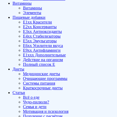
Витамины
Витамины
Элементы
Пищевые добавки
E1xx Красители
E2xx Консерванты
E3xx Антиоксиданты
E4xx Стабилизаторы
E5xx Эмульгаторы
E6xx Усилители вкуса
E9xx Антифламинги
E1xxx Дополнительные
Действие на организм
Полный список E
Диеты
Медицинские диеты
Очищающие программы
Системы питания
Краткосрочные диеты
Статьи
Всё о еде
Чудо-пилюли?
Семья и дети
Мотивация и психология
Похудение с расчётом