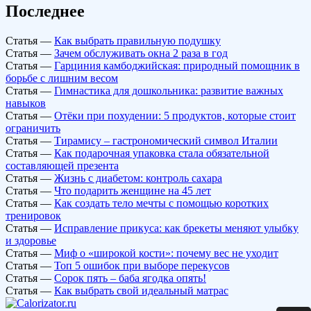
Последнее
Статья
—
Как выбрать правильную подушку
Статья
—
Зачем обслуживать окна 2 раза в год
Статья
—
Гарциния камбоджийская: природный помощник в
борьбе с лишним весом
Статья
—
Гимнастика для дошкольника: развитие важных
навыков
Статья
—
Отёки при похудении: 5 продуктов, которые стоит
ограничить
Статья
—
Тирамису – гастрономический символ Италии
Статья
—
Как подарочная упаковка стала обязательной
составляющей презента
Статья
—
Жизнь с диабетом: контроль сахара
Статья
—
Что подарить женщине на 45 лет
Статья
—
Как создать тело мечты с помощью коротких
тренировок
Статья
—
Исправление прикуса: как брекеты меняют улыбку
и здоровье
Статья
—
Миф о «широкой кости»: почему вес не уходит
Статья
—
Топ 5 ошибок при выборе перекусов
Статья
—
Сорок пять – баба ягодка опять!
Статья
—
Как выбрать свой идеальный матрас