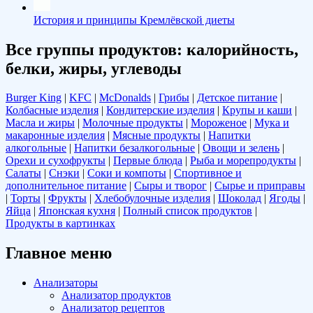
История и принципы Кремлёвской диеты
Все группы продуктов: калорийность,
белки, жиры, углеводы
Burger King
|
KFC
|
McDonalds
|
Грибы
|
Детское питание
|
Колбасные изделия
|
Кондитерские изделия
|
Крупы и каши
|
Масла и жиры
|
Молочные продукты
|
Мороженое
|
Мука и
макаронные изделия
|
Мясные продукты
|
Напитки
алкогольные
|
Напитки безалкогольные
|
Овощи и зелень
|
Орехи и сухофрукты
|
Первые блюда
|
Рыба и морепродукты
|
Салаты
|
Снэки
|
Соки и компоты
|
Спортивное и
дополнительное питание
|
Сыры и творог
|
Сырье и приправы
|
Торты
|
Фрукты
|
Хлебобулочные изделия
|
Шоколад
|
Ягоды
|
Яйца
|
Японская кухня
|
Полный список продуктов
|
Продукты в картинках
Главное меню
Анализаторы
Анализатор продуктов
Анализатор рецептов