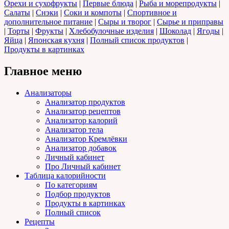
Орехи и сухофрукты
|
Первые блюда
|
Рыба и морепродукты
|
Салаты
|
Снэки
|
Соки и компоты
|
Спортивное и
дополнительное питание
|
Сыры и творог
|
Сырье и приправы
|
Торты
|
Фрукты
|
Хлебобулочные изделия
|
Шоколад
|
Ягоды
|
Яйца
|
Японская кухня
|
Полный список продуктов
|
Продукты в картинках
Главное меню
Анализаторы
Анализатор продуктов
Анализатор рецептов
Анализатор калорий
Анализатор тела
Анализатор Кремлёвки
Анализатор добавок
Личный кабинет
Про Личный кабинет
Таблица калорийности
По категориям
Подбор продуктов
Продукты в картинках
Полный список
Рецепты