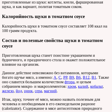
приготовленные из щуки: котлеты, кнели, фаршированная
щука, и как вариант, политая томатным соком.
Калорийность щуки в томатном соусе
Калорийность щуки в томатном соусе составляет 108 ккал на
100 грамм продукта.
Состав и полезные свойства щуки в томатном
соусе
Приготовленная щука станет поистине украшением и
будничного, и праздничного стола и окажет положительное
влияние на организм.
Данное действие невозможно без витаминов, которыми
богато щучье мясо, а именно:
А
,
С
,
РР
,
В9
,
В6
,
В12
,
В1
. Также
оно славится большим количеством
фтора
, и целым
собранием микро- и макроэлементов:
хром
,
калий
,
кобальт
,
железо
,
йод
,
цинк
,
сера
,
магний
.
Итак, щуку, точнее её мясо, можно назвать полезным для
человека и необходимым в его еженедельном рационе
(calorizator). Содержание в мясе антисептиков природного