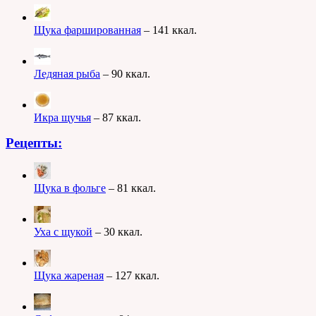
Щука фаршированная
– 141 ккал.
Ледяная рыба
– 90 ккал.
Икра щучья
– 87 ккал.
Рецепты:
Щука в фольге
– 81 ккал.
Уха с щукой
– 30 ккал.
Щука жареная
– 127 ккал.