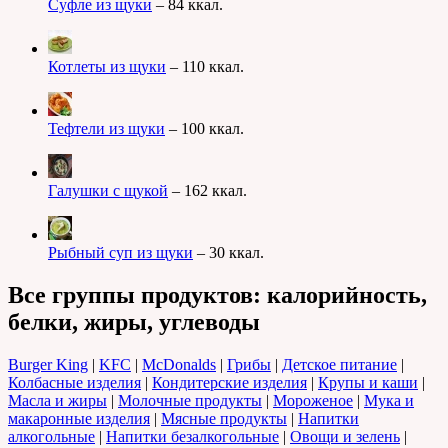
Суфле из щуки
– 84 ккал.
Котлеты из щуки
– 110 ккал.
Тефтели из щуки
– 100 ккал.
Галушки с щукой
– 162 ккал.
Рыбный суп из щуки
– 30 ккал.
Все группы продуктов: калорийность,
белки, жиры, углеводы
Burger King
|
KFC
|
McDonalds
|
Грибы
|
Детское питание
|
Колбасные изделия
|
Кондитерские изделия
|
Крупы и каши
|
Масла и жиры
|
Молочные продукты
|
Мороженое
|
Мука и
макаронные изделия
|
Мясные продукты
|
Напитки
алкогольные
|
Напитки безалкогольные
|
Овощи и зелень
|