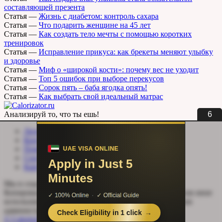
составляющей презента
Статья
—
Жизнь с диабетом: контроль сахара
Статья
—
Что подарить женщине на 45 лет
Статья
—
Как создать тело мечты с помощью коротких
тренировок
Статья
—
Исправление прикуса: как брекеты меняют улыбку
и здоровье
Статья
—
Миф о «широкой кости»: почему вес не уходит
Статья
—
Топ 5 ошибок при выборе перекусов
Статья
—
Сорок пять – баба ягодка опять!
Статья
—
Как выбрать свой идеальный матрас
5
Анализируй то, что ты ешь!
Личный кабинет
Контакты
Помощь сайту
Соцсети
Карта сайта
Мы в социальных сетях:
Копирование, перепечатка (целиком или частично) или иное
использование материала без письменного разрешения
администрации сайта Calorizator.ru не допускается.
© Calorizator.ru 2008-2026