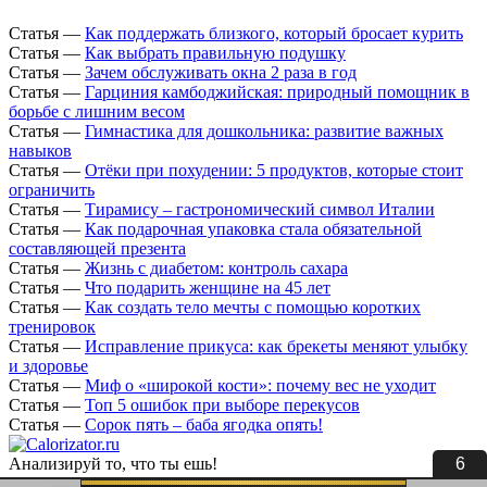
Статья
—
Как поддержать близкого, который бросает курить
Статья
—
Как выбрать правильную подушку
Статья
—
Зачем обслуживать окна 2 раза в год
Статья
—
Гарциния камбоджийская: природный помощник в
борьбе с лишним весом
Статья
—
Гимнастика для дошкольника: развитие важных
навыков
Статья
—
Отёки при похудении: 5 продуктов, которые стоит
ограничить
Статья
—
Тирамису – гастрономический символ Италии
Статья
—
Как подарочная упаковка стала обязательной
составляющей презента
Статья
—
Жизнь с диабетом: контроль сахара
Статья
—
Что подарить женщине на 45 лет
Статья
—
Как создать тело мечты с помощью коротких
тренировок
Статья
—
Исправление прикуса: как брекеты меняют улыбку
и здоровье
Статья
—
Миф о «широкой кости»: почему вес не уходит
Статья
—
Топ 5 ошибок при выборе перекусов
Статья
—
Сорок пять – баба ягодка опять!
5
Анализируй то, что ты ешь!