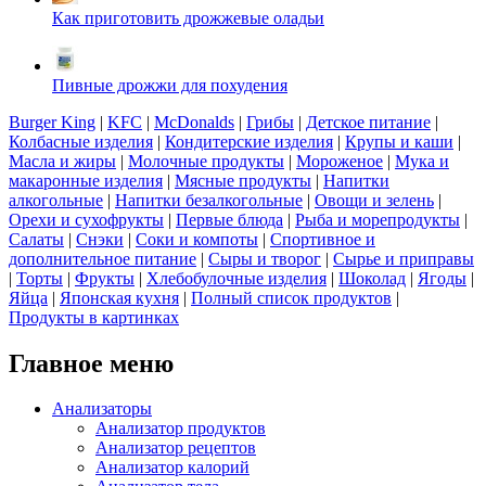
Как приготовить дрожжевые оладьи
Пивные дрожжи для похудения
Burger King
|
KFC
|
McDonalds
|
Грибы
|
Детское питание
|
Колбасные изделия
|
Кондитерские изделия
|
Крупы и каши
|
Масла и жиры
|
Молочные продукты
|
Мороженое
|
Мука и
макаронные изделия
|
Мясные продукты
|
Напитки
алкогольные
|
Напитки безалкогольные
|
Овощи и зелень
|
Орехи и сухофрукты
|
Первые блюда
|
Рыба и морепродукты
|
Салаты
|
Снэки
|
Соки и компоты
|
Спортивное и
дополнительное питание
|
Сыры и творог
|
Сырье и приправы
|
Торты
|
Фрукты
|
Хлебобулочные изделия
|
Шоколад
|
Ягоды
|
Яйца
|
Японская кухня
|
Полный список продуктов
|
Продукты в картинках
Главное меню
Анализаторы
Анализатор продуктов
Анализатор рецептов
Анализатор калорий