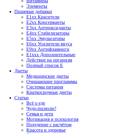
Витамины
Элементы
Пищевые добавки
E1xx Красители
E2xx Консерванты
E3xx Антиоксиданты
E4xx Стабилизаторы
E5xx Эмульгаторы
E6xx Усилители вкуса
E9xx Антифламинги
E1xxx Дополнительные
Действие на организм
Полный список E
Диеты
Медицинские диеты
Очищающие программы
Системы питания
Краткосрочные диеты
Статьи
Всё о еде
Чудо-пилюли?
Семья и дети
Мотивация и психология
Похудение с расчётом
Красота и здоровье