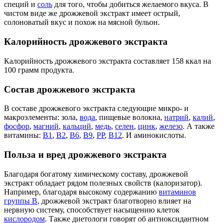
специй и
соль
для того, чтобы добиться желаемого вкуса. В
чистом виде же дрожжевой экстракт имеет острый,
солоноватый вкус и похож на мясной бульон.
Калорийность дрожжевого экстракта
Калорийность дрожжевого экстракта составляет 158 ккал на
100 грамм продукта.
Состав дрожжевого экстракта
В составе дрожжевого экстракта следующие микро- и
макроэлементы: зола,
вода
, пищевые волокна,
натрий
,
калий
,
фосфор
,
магний
,
кальций
,
медь
,
селен
,
цинк
,
железо
. А также
витамины:
В1
,
В2
,
В6
,
В9
,
РР
,
В12
. И аминокислоты.
Польза и вред дрожжевого экстракта
Благодаря богатому химическому составу, дрожжевой
экстракт обладает рядом полезных свойств (калоризатор).
Например, благодаря высокому содержанию
витаминов
группы В
, дрожжевой экстракт благотворно влияет на
нервную систему, способствует насыщению клеток
кислородом
. Также диетологи говорят об антиоксидантном