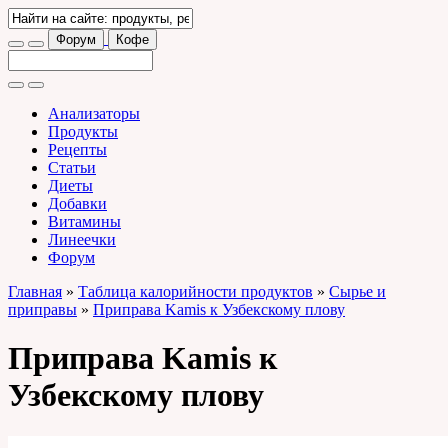
Форум
Кофе
Анализаторы
Продукты
Рецепты
Статьи
Диеты
Добавки
Витамины
Линеечки
Форум
Главная
»
Таблица калорийности продуктов
»
Сырье и
приправы
»
Приправа Kamis к Узбекскому плову
Приправа Kamis к
Узбекскому плову