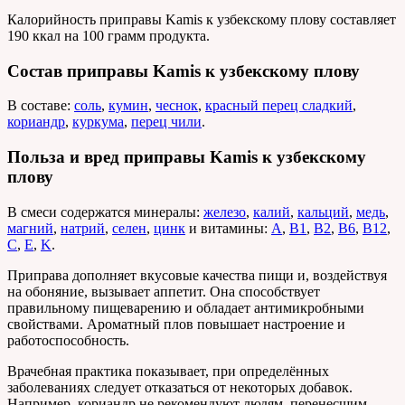
Калорийность приправы Kamis к узбекскому плову составляет
190 ккал на 100 грамм продукта.
Состав приправы Kamis к узбекскому плову
В составе:
соль
,
кумин
,
чеснок
,
красный перец сладкий
,
кориандр
,
куркума
,
перец чили
.
Польза и вред приправы Kamis к узбекскому
плову
В смеси содержатся минералы:
железо
,
калий
,
кальций
,
медь
,
магний
,
натрий
,
селен
,
цинк
и витамины:
A
,
B1
,
B2
,
B6
,
B12
,
C
,
E
,
K
.
Приправа дополняет вкусовые качества пищи и, воздействуя
на обоняние, вызывает аппетит. Она способствует
правильному пищеварению и обладает антимикробными
свойствами. Ароматный плов повышает настроение и
работоспособность.
Врачебная практика показывает, при определённых
заболеваниях следует отказаться от некоторых добавок.
Например, кориандр не рекомендуют людям, перенесшим