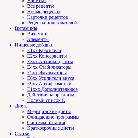
Напитки
Все рецепты
Новые рецепты
Карточки рецептов
Рецепты пользователей
Витамины
Витамины
Элементы
Пищевые добавки
E1xx Красители
E2xx Консерванты
E3xx Антиоксиданты
E4xx Стабилизаторы
E5xx Эмульгаторы
E6xx Усилители вкуса
E9xx Антифламинги
E1xxx Дополнительные
Действие на организм
Полный список E
Диеты
Медицинские диеты
Очищающие программы
Системы питания
Краткосрочные диеты
Статьи