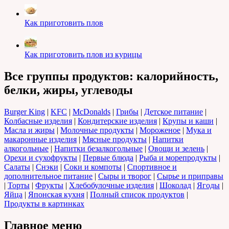
Как приготовить плов
Как приготовить плов из курицы
Все группы продуктов: калорийность,
белки, жиры, углеводы
Burger King
|
KFC
|
McDonalds
|
Грибы
|
Детское питание
|
Колбасные изделия
|
Кондитерские изделия
|
Крупы и каши
|
Масла и жиры
|
Молочные продукты
|
Мороженое
|
Мука и
макаронные изделия
|
Мясные продукты
|
Напитки
алкогольные
|
Напитки безалкогольные
|
Овощи и зелень
|
Орехи и сухофрукты
|
Первые блюда
|
Рыба и морепродукты
|
Салаты
|
Снэки
|
Соки и компоты
|
Спортивное и
дополнительное питание
|
Сыры и творог
|
Сырье и приправы
|
Торты
|
Фрукты
|
Хлебобулочные изделия
|
Шоколад
|
Ягоды
|
Яйца
|
Японская кухня
|
Полный список продуктов
|
Продукты в картинках
Главное меню