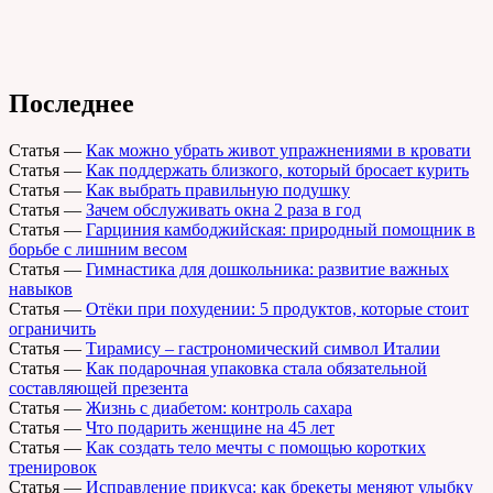
Последнее
Статья
—
Как можно убрать живот упражнениями в кровати
Статья
—
Как поддержать близкого, который бросает курить
Статья
—
Как выбрать правильную подушку
Статья
—
Зачем обслуживать окна 2 раза в год
Статья
—
Гарциния камбоджийская: природный помощник в
борьбе с лишним весом
Статья
—
Гимнастика для дошкольника: развитие важных
навыков
Статья
—
Отёки при похудении: 5 продуктов, которые стоит
ограничить
Статья
—
Тирамису – гастрономический символ Италии
Статья
—
Как подарочная упаковка стала обязательной
составляющей презента
Статья
—
Жизнь с диабетом: контроль сахара
Статья
—
Что подарить женщине на 45 лет
Статья
—
Как создать тело мечты с помощью коротких
тренировок
Статья
—
Исправление прикуса: как брекеты меняют улыбку