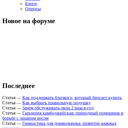
Блоги
Опросы
Новое на форуме
Последнее
Статья
—
Как поддержать близкого, который бросает курить
Статья
—
Как выбрать правильную подушку
Статья
—
Зачем обслуживать окна 2 раза в год
Статья
—
Гарциния камбоджийская: природный помощник в
борьбе с лишним весом
Статья
—
Гимнастика для дошкольника: развитие важных