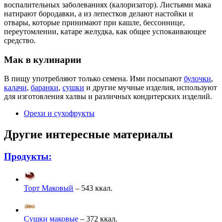
воспалительных заболеваниях (калоризатор). Листьями мака
натирают бородавки, а из лепестков делают настойки и
отвары, которые принимают при кашле, бессоннице,
переутомлении, катаре желудка, как общее успокаивающее
средство.
Мак в кулинарии
В пищу употребляют только семена. Ими посыпают
булочки
,
калачи
,
баранки
,
сушки
и другие мучные изделия, используют
для изготовления халвы и различных кондитерских изделий.
Орехи и сухофрукты
Другие интересные материалы
Продукты:
Торт Маковый
– 543 ккал.
Сушки маковые
– 372 ккал.