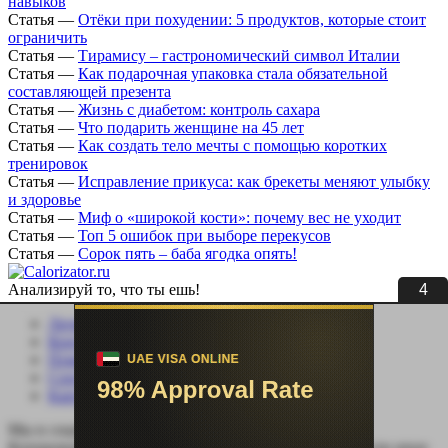
навыков
Статья
—
Отёки при похудении: 5 продуктов, которые стоит
ограничить
Статья
—
Тирамису – гастрономический символ Италии
Статья
—
Как подарочная упаковка стала обязательной
составляющей презента
Статья
—
Жизнь с диабетом: контроль сахара
Статья
—
Что подарить женщине на 45 лет
Статья
—
Как создать тело мечты с помощью коротких
тренировок
Статья
—
Исправление прикуса: как брекеты меняют улыбку
и здоровье
Статья
—
Миф о «широкой кости»: почему вес не уходит
Статья
—
Топ 5 ошибок при выборе перекусов
Статья
—
Сорок пять – баба ягодка опять!
3
Анализируй то, что ты ешь!
Личный кабинет
Контакты
Помощь сайту
Соцсети
Карта сайта
Мы в социальных сетях:
Копирование, перепечатка (целиком или частично) или иное