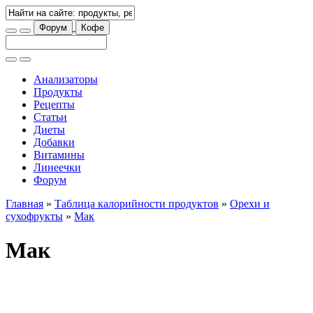
Форум
Кофе
Анализаторы
Продукты
Рецепты
Статьи
Диеты
Добавки
Витамины
Линеечки
Форум
Главная
»
Таблица калорийности продуктов
»
Орехи и
сухофрукты
»
Мак
Мак