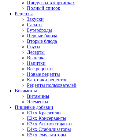
Продукты в картинках
Полный список
Рецепты
Закуски
Салаты
Бутерброды
Первые блюда
Вторые блюда
Соусы
Десерты
Выпечка
Напитки
Все рецепты
Новые рецепты
Карточки рецептов
Рецепты пользователей
Витамины
Витамины
Элементы
Пищевые добавки
E1xx Красители
E2xx Консерванты
E3xx Антиоксиданты
E4xx Стабилизаторы
E5xx Эмульгаторы