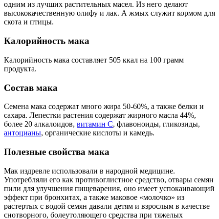
одним из лучших растительных масел. Из него делают
высококачественную олифу и лак. А жмых служит кормом для
скота и птицы.
Калорийность мака
Калорийность мака составляет 505 ккал на 100 грамм
продукта.
Состав мака
Семена мака содержат много жира 50-60%, а также белки и
сахара. Лепестки растения содержат жирного масла 44%,
более 20 алкалоидов,
витамин С
, флавоноиды, гликозиды,
антоцианы
, органические кислоты и камедь.
Полезные свойства мака
Мак издревле использовали в народной медицине.
Употребляли его как противоглистное средство, отвары семян
пили для улучшения пищеварения, оно имеет успокаивающий
эффект при бронхитах, а также маковое «молочко» из
растертых с водой семян давали детям и взрослым в качестве
снотворного, болеутоляющего средства при тяжелых