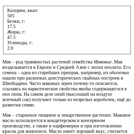
Калории, ккал:
505
Белки, г:
17.5
Жиры, г:
47.5
Углеводы, г:
2.0
Мак – род травянистых растений семейства
Маковые
. Мак
возделывается в Европе и Средней Азии с эпохи неолита. Его
семена – одна из старейших приправ, например, их оболочки
нашли при раскопках доисторических свайных построек в
Швейцарии. Часто маковых зерен почему-то опасаются,
ссылаясь на наркотические свойства якобы содержащегося в
них опия. На самом деле опий (высохший на воздухе
млечный сок) получают только из незрелых коробочек, ещё до
развития семян.
Мак – старинное пищевое и лекарственное растение. Маковое
масло используется в кондитерском и консервном
производстве, а также в парфюмерии и при изготовлении
красок для живописи. Масло имеет хороший вкус, считается