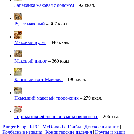
Запеканка маковая с яблоком
– 92 ккал.
Рулет маковый
– 307 ккал.
Маковый рулет
– 340 ккал.
Маковый пирог
– 360 ккал.
Блинный торт Маковка
– 190 ккал.
Немецкий маковый творожник
– 279 ккал.
Торт маково-яблочный в микроволновке
– 206 ккал.
Burger King
|
KFC
|
McDonalds
|
Грибы
|
Детское питание
|
Колбасные изделия
|
Кондитерские изделия
|
Крупы и каши
|