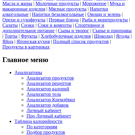
Масла и жиры
|
Молочные продукты
|
Мороженое
|
Мука и
макаронные изделия
|
Мясные продукты
|
Напитки
алкогольные
|
Напитки безалкогольные
|
Овощи и зелень
|
Орехи и сухофрукты
|
Первые блюда
|
Рыба и морепродукты
|
Салаты
|
Снэки
|
Соки и компоты
|
Спортивное и
дополнительное питание
|
Сыры и творог
|
Сырье и приправы
|
Торты
|
Фрукты
|
Хлебобулочные изделия
|
Шоколад
|
Ягоды
|
Яйца
|
Японская кухня
|
Полный список продуктов
|
Продукты в картинках
Главное меню
Анализаторы
Анализатор продуктов
Анализатор рецептов
Анализатор калорий
Анализатор тела
Анализатор Кремлёвки
Анализатор добавок
Личный кабинет
Про Личный кабинет
Таблица калорийности
По категориям
Подбор продуктов