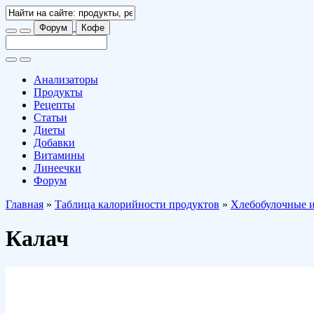
Форум
Кофе
Анализаторы
Продукты
Рецепты
Статьи
Диеты
Добавки
Витамины
Линеечки
Форум
Главная
»
Таблица калорийности продуктов
»
Хлебобулочные и
Калач