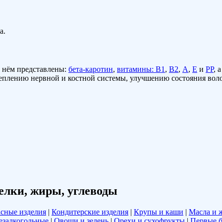
а.
в нём представлены:
бета-каротин
,
витамины: В1
,
В2
,
А
,
Е
и
РР
, 
креплению нервной и костной системы, улучшению состояния воло
елки, жиры, углеводы
сные изделия
|
Кондитерские изделия
|
Крупы и каши
|
Масла и 
езалкогольные
|
Овощи и зелень
|
Орехи и сухофрукты
|
Первые 