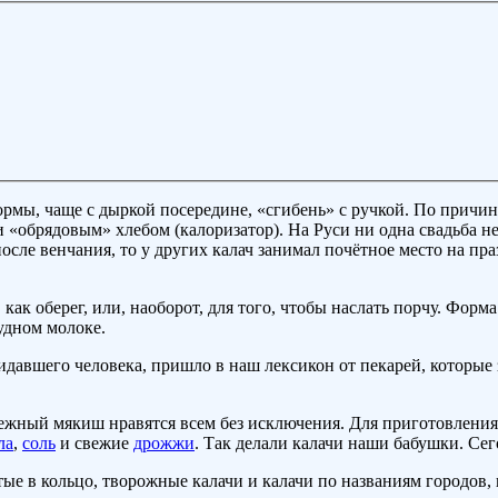
рмы, чаще с дыркой посередине, «сгибень» с ручкой. По причи
 «обрядовым» хлебом (калоризатор). На Руси ни одна свадьба не
ле венчания, то у других калач занимал почётное место на праз
как оберег, или, наоборот, для того, чтобы наслать порчу. Фор
удном молоке.
идавшего человека, пришло в наш лексикон от пекарей, которые 
нежный мякиш нравятся всем без исключения. Для приготовления
ла
,
соль
и свежие
дрожжи
. Так делали калачи наши бабушки. Сег
тые в кольцо, творожные калачи и калачи по названиям городов, 