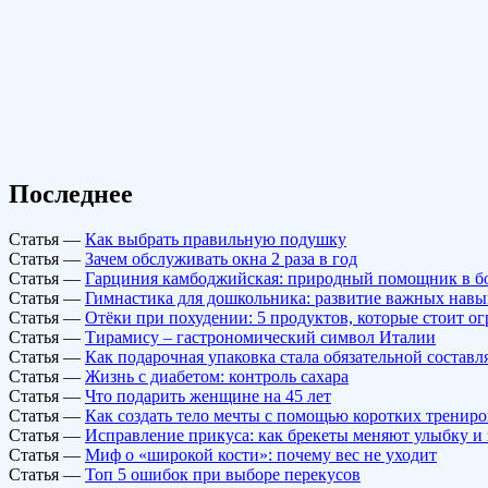
Последнее
Статья
—
Как выбрать правильную подушку
Статья
—
Зачем обслуживать окна 2 раза в год
Статья
—
Гарциния камбоджийская: природный помощник в б
Статья
—
Гимнастика для дошкольника: развитие важных навы
Статья
—
Отёки при похудении: 5 продуктов, которые стоит о
Статья
—
Тирамису – гастрономический символ Италии
Статья
—
Как подарочная упаковка стала обязательной состав
Статья
—
Жизнь с диабетом: контроль сахара
Статья
—
Что подарить женщине на 45 лет
Статья
—
Как создать тело мечты с помощью коротких тренир
Статья
—
Исправление прикуса: как брекеты меняют улыбку и 
Статья
—
Миф о «широкой кости»: почему вес не уходит
Статья
—
Топ 5 ошибок при выборе перекусов