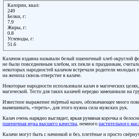
Калории, ккал:
249
Белки, г:
7.9
Жиры, г:
0.8
Углеводы, г:
51.6
Калачом издавна называли белый пшеничный хлеб округлой фо
не были повседневным хлебом, их пекли к праздникам, считали
некоторых народностей калачом встречали родители молодых пос
на жениха сквозь отверстие в калаче.
Некоторые народности использовали калач в магических целях, 
магической. Тесто для таких калачей нередко замешивали на гр
Известное выражение
тёртый калач
, обозначающее много пов
вымешивать, «тереть», для этого нужна сила мужских рук.
Калач очень нарядно выглядит, яркая румяная корочка и белос
пшеничная мука высшего качества
, немного
растительного мас
Калачи могут быть с начинкой и без, плетёные и просто свёрну