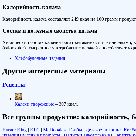
Калорийность калача
Калорийность калача составляет 249 ккал на 100 грамм продукт
Состав и полезные свойства калача
Химический состав калачей богат витаминами и минералами, 
(calorizator). Умеренное употребление калачей способствует у
Хлебобулочные изделия
Другие интересные материалы
Рецепты:
Калачи творожные
– 307 ккал.
Все группы продуктов: калорийность, б
Burger King
|
KFC
|
McDonalds
|
Грибы
|
Детское питание
|
Колба
изделия
|
Мясные продукты
|
Напитки алкогольные
|
Напитки б