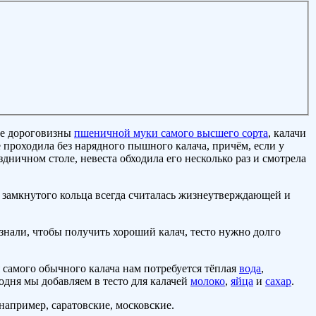
не дороговизны
пшеничной муки самого высшего сорта
, калачи
 проходила без нарядного пышного калача, причём, если у
дничном столе, невеста обходила его несколько раз и смотрела
ма замкнутого кольца всегда считалась жизнеутверждающей и
знали, чтобы получить хороший калач, тесто нужно долго
 самого обычного калача нам потребуется тёплая
вода
,
одня мы добавляем в тесто для калачей
молоко
,
яйца
и
сахар
.
например, саратовские, московские.