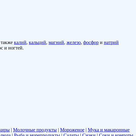
а также
калий
,
кальций
,
магний
,
железо
,
фосфор
и
натрий
с и ногтей.
жиры
|
Молочные продукты
|
Мороженое
|
Мука и макаронные
блюда
|
Рыба и морепродукты
|
Салаты
|
Снэки
|
Соки и компоты