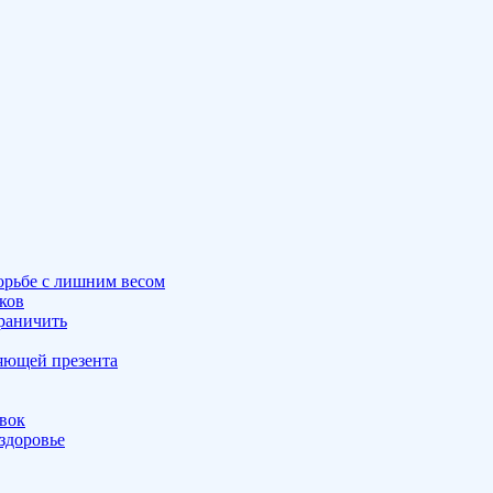
орьбе с лишним весом
ков
граничить
ляющей презента
овок
здоровье