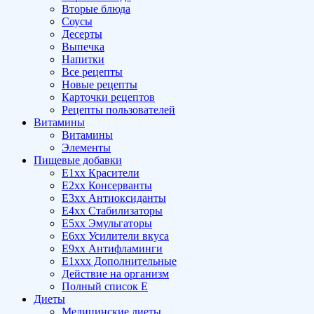
Вторые блюда
Соусы
Десерты
Выпечка
Напитки
Все рецепты
Новые рецепты
Карточки рецептов
Рецепты пользователей
Витамины
Витамины
Элементы
Пищевые добавки
E1xx Красители
E2xx Консерванты
E3xx Антиоксиданты
E4xx Стабилизаторы
E5xx Эмульгаторы
E6xx Усилители вкуса
E9xx Антифламинги
E1xxx Дополнительные
Действие на организм
Полный список E
Диеты
Медицинские диеты