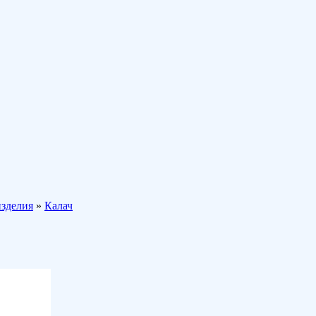
зделия
»
Калач