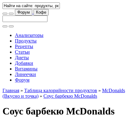
Форум
Кофе
Анализаторы
Продукты
Рецепты
Статьи
Диеты
Добавки
Витамины
Линеечки
Форум
Главная
»
Таблица калорийности продуктов
»
McDonalds
(Вкусно и точка)
»
Соус барбекю McDonalds
Соус барбекю McDonalds