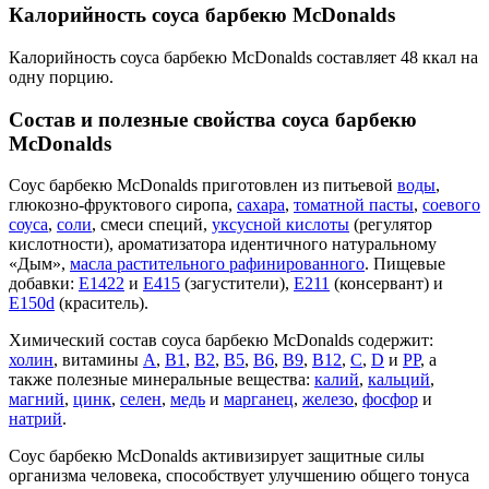
Калорийность соуса барбекю McDonalds
Калорийность соуса барбекю McDonalds составляет 48 ккал на
одну порцию.
Состав и полезные свойства соуса барбекю
McDonalds
Соус барбекю McDonalds приготовлен из питьевой
воды
,
глюкозно-фруктового сиропа,
сахара
,
томатной пасты
,
соевого
соуса
,
соли
, смеси специй,
уксусной кислоты
(регулятор
кислотности), ароматизатора идентичного натуральному
«Дым»,
масла растительного рафинированного
. Пищевые
добавки:
Е1422
и
Е415
(загустители),
Е211
(консервант) и
Е150d
(краситель).
Химический состав соуса барбекю McDonalds содержит:
холин
, витамины
А
,
В1
,
В2
,
В5
,
В6
,
В9
,
В12
,
С
,
D
и
РР
, а
также полезные минеральные вещества:
калий
,
кальций
,
магний
,
цинк
,
селен
,
медь
и
марганец
,
железо
,
фосфор
и
натрий
.
Соус барбекю McDonalds активизирует защитные силы
организма человека, способствует улучшению общего тонуса