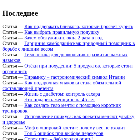
Последнее
Статья
—
Как поддержать близкого, который бросает курить
Статья
—
Как выбрать правильную подушку
Статья
—
Зачем обслуживать окна 2 раза в год
Статья
—
Гарциния камбоджийская: природный помощник в
борьбе с лишним весом
Статья
—
Гимнастика для дошкольника: развитие важных
навыков
Статья
—
Отёки при похудении: 5 продуктов, которые стоит
ограничить
Статья
—
Тирамису – гастрономический символ Италии
Статья
—
Как подарочная упаковка стала обязательной
составляющей презента
Статья
—
Жизнь с диабетом: контроль сахара
Статья
—
Что подарить женщине на 45 лет
Статья
—
Как создать тело мечты с помощью коротких
тренировок
Статья
—
Исправление прикуса: как брекеты меняют улыбку
и здоровье
Статья
—
Миф о «широкой кости»: почему вес не уходит
Статья
—
Топ 5 ошибок при выборе перекусов
Статья
—
Сорок пять – баба ягодка опять!