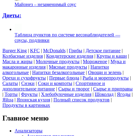
Майонез – незаменимый соус
Диеты:
Таблица пунктов по системе весонаблюдателей —
соусы, подливки
Burger King
|
KFC
|
McDonalds
|
Грибы
|
Детское питание
|
Колбасные изделия
|
Кондитерские изделия
|
Крупы и каши
|
Масла и жиры
|
Молочные продукты
|
Мороженое
|
Мука и
макаронные изделия
|
Мясные продукты
|
Напитки
алкогольные
|
Напитки безалкогольные
|
Овощи и зелень
|
Орехи и сухофрукты
|
Первые блюда
|
Рыба и морепродукты
|
Салаты
|
Снэки
|
Соки и компоты
|
Спортивное и
дополнительное питание
|
Сыры и творог
|
Сырье и приправы
|
Торты
|
Фрукты
|
Хлебобулочные изделия
|
Шоколад
|
Ягоды
|
Яйца
|
Японская кухня
|
Полный список продуктов
|
Продукты в картинках
Главное меню
Анализаторы