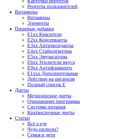
Карточки рецептов
Рецепты пользователей
Витамины
Витамины
Элементы
Пищевые добавки
E1xx Красители
E2xx Консерванты
E3xx Антиоксиданты
E4xx Стабилизаторы
E5xx Эмульгаторы
E6xx Усилители вкуса
E9xx Антифламинги
E1xxx Дополнительные
Действие на организм
Полный список E
Диеты
Медицинские диеты
Очищающие программы
Системы питания
Краткосрочные диеты
Статьи
Всё о еде
Чудо-пилюли?
Семья и дети