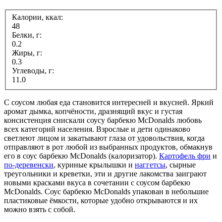
Калории, ккал:
48
Белки, г:
0.2
Жиры, г:
0.3
Углеводы, г:
11.0
С соусом любая еда становится интересней и вкусней. Яркий
аромат дымка, копчёности, дразнящий вкус и густая
консистенция снискали соусу барбекю McDonalds любовь
всех категорий населения. Взрослые и дети одинаково
светлеют лицом и закатывают глаза от удовольствия, когда
отправляют в рот любой из выбранных продуктов, обмакнув
его в соус барбекю McDonalds (калоризатор).
Картофель фри
и
по-деревенски
, куриные крылышки и
наггетсы
, сырные
треугольники и креветки, эти и другие лакомства заиграют
новыми красками вкуса в сочетании с соусом барбекю
McDonalds. Соус барбекю McDonalds упакован в небольшие
пластиковые ёмкости, которые удобно открываются и их
можно взять с собой.