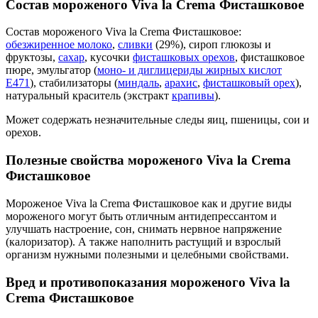
Состав мороженого Viva la Crema Фисташковое
Состав мороженого Viva la Crema Фисташковое:
обезжиренное молоко
,
сливки
(29%), сироп глюкозы и
фруктозы,
сахар
, кусочки
фисташковых орехов
, фисташковое
пюре, эмульгатор (
моно- и диглицериды жирных кислот
Е471
), стабилизаторы (
миндаль
,
арахис
,
фисташковый орех
),
натуральный краситель (экстракт
крапивы
).
Может содержать незначительные следы яиц, пшеницы, сои и
орехов.
Полезные свойства мороженого Viva la Crema
Фисташковое
Мороженое Viva la Crema Фисташковое как и другие виды
мороженого могут быть отличным антидепрессантом и
улучшать настроение, сон, снимать нервное напряжение
(калоризатор). А также наполнить растущий и взрослый
организм нужными полезными и целебными свойствами.
Вред и противопоказания мороженого Viva la
Crema Фисташковое