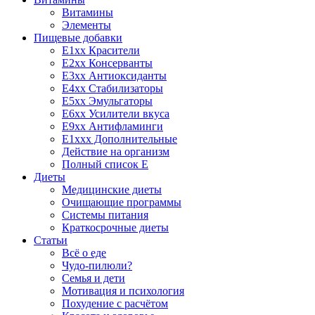
Витамины
Элементы
Пищевые добавки
E1xx Красители
E2xx Консерванты
E3xx Антиоксиданты
E4xx Стабилизаторы
E5xx Эмульгаторы
E6xx Усилители вкуса
E9xx Антифламинги
E1xxx Дополнительные
Действие на организм
Полный список E
Диеты
Медицинские диеты
Очищающие программы
Системы питания
Краткосрочные диеты
Статьи
Всё о еде
Чудо-пилюли?
Семья и дети
Мотивация и психология
Похудение с расчётом