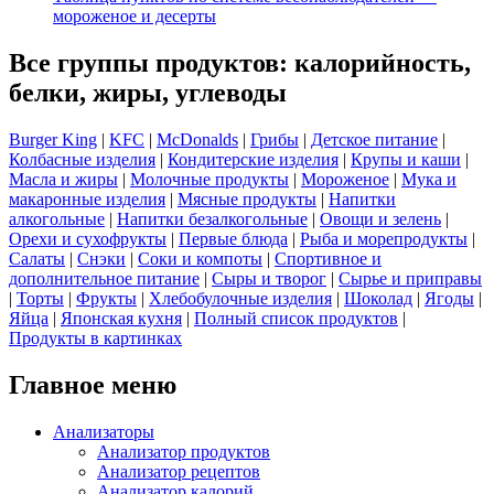
мороженое и десерты
Все группы продуктов: калорийность,
белки, жиры, углеводы
Burger King
|
KFC
|
McDonalds
|
Грибы
|
Детское питание
|
Колбасные изделия
|
Кондитерские изделия
|
Крупы и каши
|
Масла и жиры
|
Молочные продукты
|
Мороженое
|
Мука и
макаронные изделия
|
Мясные продукты
|
Напитки
алкогольные
|
Напитки безалкогольные
|
Овощи и зелень
|
Орехи и сухофрукты
|
Первые блюда
|
Рыба и морепродукты
|
Салаты
|
Снэки
|
Соки и компоты
|
Спортивное и
дополнительное питание
|
Сыры и творог
|
Сырье и приправы
|
Торты
|
Фрукты
|
Хлебобулочные изделия
|
Шоколад
|
Ягоды
|
Яйца
|
Японская кухня
|
Полный список продуктов
|
Продукты в картинках
Главное меню
Анализаторы
Анализатор продуктов
Анализатор рецептов
Анализатор калорий