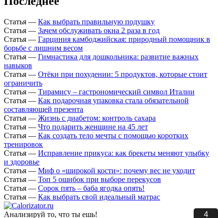
Последнее
Статья
—
Как выбрать правильную подушку
Статья
—
Зачем обслуживать окна 2 раза в год
Статья
—
Гарциния камбоджийская: природный помощник в
борьбе с лишним весом
Статья
—
Гимнастика для дошкольника: развитие важных
навыков
Статья
—
Отёки при похудении: 5 продуктов, которые стоит
ограничить
Статья
—
Тирамису – гастрономический символ Италии
Статья
—
Как подарочная упаковка стала обязательной
составляющей презента
Статья
—
Жизнь с диабетом: контроль сахара
Статья
—
Что подарить женщине на 45 лет
Статья
—
Как создать тело мечты с помощью коротких
тренировок
Статья
—
Исправление прикуса: как брекеты меняют улыбку
и здоровье
Статья
—
Миф о «широкой кости»: почему вес не уходит
Статья
—
Топ 5 ошибок при выборе перекусов
Статья
—
Сорок пять – баба ягодка опять!
Статья
—
Как выбрать свой идеальный матрас
3
Анализируй то, что ты ешь!