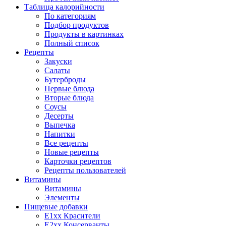
Таблица калорийности
По категориям
Подбор продуктов
Продукты в картинках
Полный список
Рецепты
Закуски
Салаты
Бутерброды
Первые блюда
Вторые блюда
Соусы
Десерты
Выпечка
Напитки
Все рецепты
Новые рецепты
Карточки рецептов
Рецепты пользователей
Витамины
Витамины
Элементы
Пищевые добавки
E1xx Красители
E2xx Консерванты