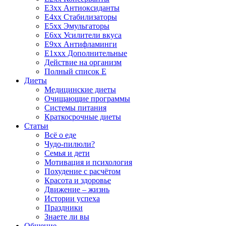
E3xx Антиоксиданты
E4xx Стабилизаторы
E5xx Эмульгаторы
E6xx Усилители вкуса
E9xx Антифламинги
E1xxx Дополнительные
Действие на организм
Полный список E
Диеты
Медицинские диеты
Очищающие программы
Системы питания
Краткосрочные диеты
Статьи
Всё о еде
Чудо-пилюли?
Семья и дети
Мотивация и психология
Похудение с расчётом
Красота и здоровье
Движение – жизнь
Истории успеха
Праздники
Знаете ли вы
Общение