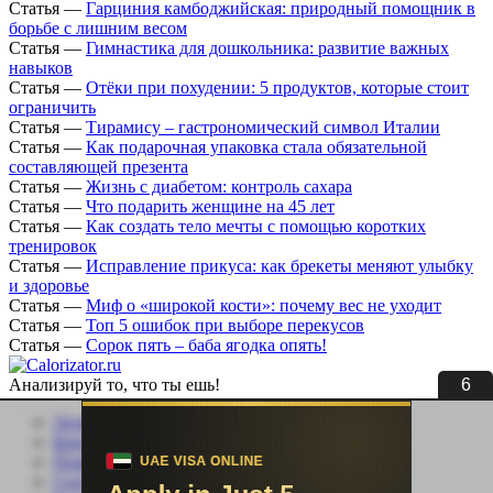
Статья
—
Гарциния камбоджийская: природный помощник в
борьбе с лишним весом
Статья
—
Гимнастика для дошкольника: развитие важных
навыков
Статья
—
Отёки при похудении: 5 продуктов, которые стоит
ограничить
Статья
—
Тирамису – гастрономический символ Италии
Статья
—
Как подарочная упаковка стала обязательной
составляющей презента
Статья
—
Жизнь с диабетом: контроль сахара
Статья
—
Что подарить женщине на 45 лет
Статья
—
Как создать тело мечты с помощью коротких
тренировок
Статья
—
Исправление прикуса: как брекеты меняют улыбку
и здоровье
Статья
—
Миф о «широкой кости»: почему вес не уходит
Статья
—
Топ 5 ошибок при выборе перекусов
Статья
—
Сорок пять – баба ягодка опять!
5
Анализируй то, что ты ешь!
Личный кабинет
Контакты
Помощь сайту
Соцсети