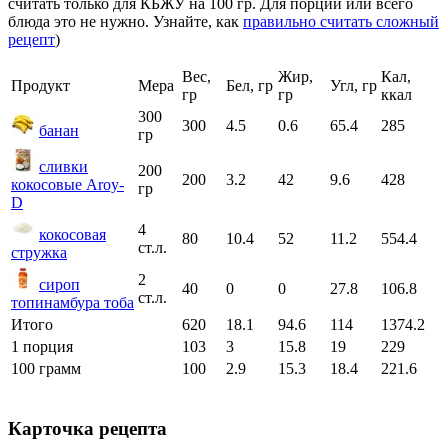
считать только для КБЖУ на 100 гр. Для порции или всего
блюда это не нужно. Узнайте, как
правильно считать сложный
рецепт
)
Вес,
Жир,
Кал,
Продукт
Мера
Бел, гр
Угл, гр
гр
гр
ккал
300
300
4.5
0.6
65.4
285
банан
гр
сливки
200
200
3.2
42
9.6
428
кокосовые Aroy-
гр
D
4
кокосовая
80
10.4
52
11.2
554.4
ст.л.
стружка
2
сироп
40
0
0
27.8
106.8
ст.л.
топинамбура тоба
Итого
620
18.1
94.6
114
1374.2
1 порция
103
3
15.8
19
229
100 грамм
100
2.9
15.3
18.4
221.6
Карточка рецепта