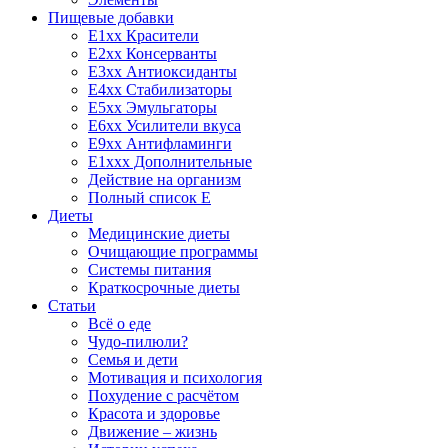
Пищевые добавки
E1xx Красители
E2xx Консерванты
E3xx Антиоксиданты
E4xx Стабилизаторы
E5xx Эмульгаторы
E6xx Усилители вкуса
E9xx Антифламинги
E1xxx Дополнительные
Действие на организм
Полный список E
Диеты
Медицинские диеты
Очищающие программы
Системы питания
Краткосрочные диеты
Статьи
Всё о еде
Чудо-пилюли?
Семья и дети
Мотивация и психология
Похудение с расчётом
Красота и здоровье
Движение – жизнь