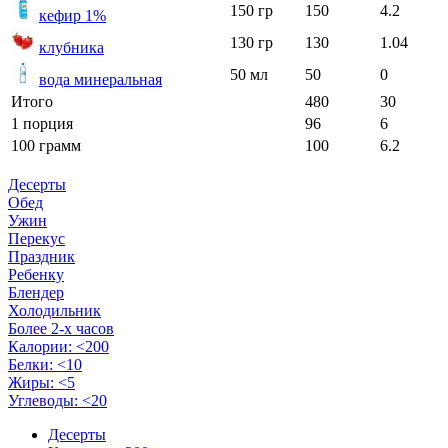
150 гр
150
4.2
кефир 1%
130 гр
130
1.04
клубника
50 мл
50
0
вода минеральная
Итого
480
30
1 порция
96
6
100 грамм
100
6.2
Десерты
Обед
Ужин
Перекус
Праздник
Ребенку
Блендер
Холодильник
Более 2-х часов
Калории: <200
Белки: <10
Жиры: <5
Углеводы: <20
Десерты