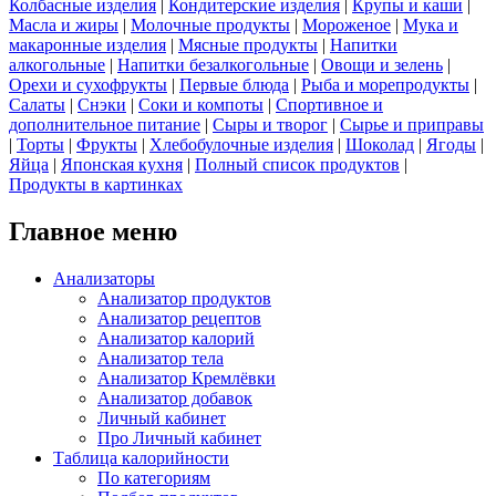
Колбасные изделия
|
Кондитерские изделия
|
Крупы и каши
|
Масла и жиры
|
Молочные продукты
|
Мороженое
|
Мука и
макаронные изделия
|
Мясные продукты
|
Напитки
алкогольные
|
Напитки безалкогольные
|
Овощи и зелень
|
Орехи и сухофрукты
|
Первые блюда
|
Рыба и морепродукты
|
Салаты
|
Снэки
|
Соки и компоты
|
Спортивное и
дополнительное питание
|
Сыры и творог
|
Сырье и приправы
|
Торты
|
Фрукты
|
Хлебобулочные изделия
|
Шоколад
|
Ягоды
|
Яйца
|
Японская кухня
|
Полный список продуктов
|
Продукты в картинках
Главное меню
Анализаторы
Анализатор продуктов
Анализатор рецептов
Анализатор калорий
Анализатор тела
Анализатор Кремлёвки
Анализатор добавок
Личный кабинет
Про Личный кабинет
Таблица калорийности
По категориям