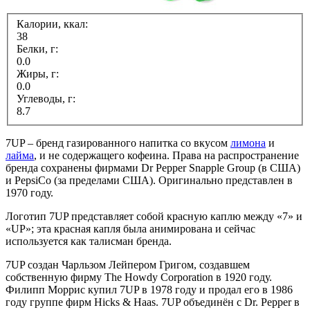
Калории, ккал:
38
Белки, г:
0.0
Жиры, г:
0.0
Углеводы, г:
8.7
7UP – бренд газированного напитка со вкусом
лимона
и
лайма
, и не содержащего кофеина. Права на распространение
бренда сохранены фирмами Dr Pepper Snapple Group (в США)
и PepsiCo (за пределами США). Оригинально представлен в
1970 году.
Логотип 7UP представляет собой красную каплю между «7» и
«UP»; эта красная капля была анимирована и сейчас
используется как талисман бренда.
7UP создан Чарльзом Лейпером Григом, создавшем
собственную фирму The Howdy Corporation в 1920 году.
Филипп Моррис купил 7UP в 1978 году и продал его в 1986
году группе фирм Hicks & Haas. 7UP объединён с Dr. Pepper в