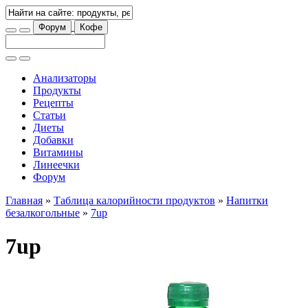
Форум
Кофе
Анализаторы
Продукты
Рецепты
Статьи
Диеты
Добавки
Витамины
Линеечки
Форум
Главная
»
Таблица калорийности продуктов
»
Напитки
безалкогольные
»
7up
7up