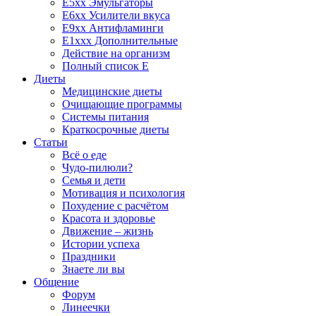
E5xx Эмульгаторы
E6xx Усилители вкуса
E9xx Антифламинги
E1xxx Дополнительные
Действие на организм
Полный список E
Диеты
Медицинские диеты
Очищающие программы
Системы питания
Краткосрочные диеты
Статьи
Всё о еде
Чудо-пилюли?
Семья и дети
Мотивация и психология
Похудение с расчётом
Красота и здоровье
Движение – жизнь
Истории успеха
Праздники
Знаете ли вы
Общение
Форум
Линеечки