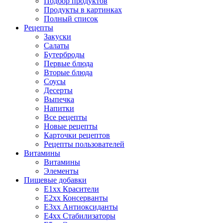
Подбор продуктов
Продукты в картинках
Полный список
Рецепты
Закуски
Салаты
Бутерброды
Первые блюда
Вторые блюда
Соусы
Десерты
Выпечка
Напитки
Все рецепты
Новые рецепты
Карточки рецептов
Рецепты пользователей
Витамины
Витамины
Элементы
Пищевые добавки
E1xx Красители
E2xx Консерванты
E3xx Антиоксиданты
E4xx Стабилизаторы