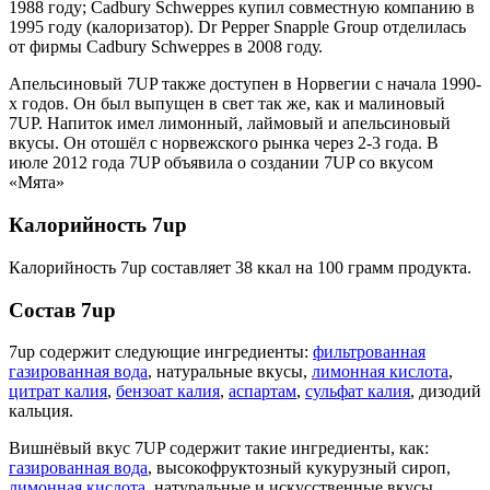
1988 году; Cadbury Schweppes купил совместную компанию в
1995 году (калоризатор). Dr Pepper Snapple Group отделилась
от фирмы Cadbury Schweppes в 2008 году.
Апельсиновый 7UP также доступен в Норвегии с начала 1990-
х годов. Он был выпущен в свет так же, как и малиновый
7UP. Напиток имел лимонный, лаймовый и апельсиновый
вкусы. Он отошёл с норвежского рынка через 2-3 года. В
июле 2012 года 7UP объявила о создании 7UP со вкусом
«Мята»
Калорийность 7up
Калорийность 7up составляет 38 ккал на 100 грамм продукта.
Состав 7up
7up содержит следующие ингредиенты:
фильтрованная
газированная вода
, натуральные вкусы,
лимонная кислота
,
цитрат калия
,
бензоат калия
,
аспартам
,
сульфат калия
, дизодий
кальция.
Вишнёвый вкус 7UP содержит такие ингредиенты, как:
газированная вода
, высокофруктозный кукурузный сироп,
лимонная кислота
, натуральные и искусственные вкусы,