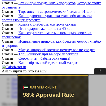
Статья
—
Отёки при похудении: 5 продуктов, которые стоит
ограничить
Статья
—
Тирамису – гастрономический символ Италии
Статья
—
Как подарочная упаковка стала обязательной
составляющей презента
Статья
—
Жизнь с диабетом: контроль сахара
Статья
—
Что подарить женщине на 45 лет
Статья
—
Как создать тело мечты с помощью коротких
тренировок
Статья
—
Исправление прикуса: как брекеты меняют улыбку
и здоровье
Статья
—
Миф о «широкой кости»: почему вес не уходит
Статья
—
Топ 5 ошибок при выборе перекусов
Статья
—
Сорок пять – баба ягодка опять!
Статья
—
Как выбрать свой идеальный матрас
3
Анализируй то, что ты ешь!
Личный кабинет
Контакты
Помощь сайту
Соцсети
Карта сайта
Мы в социальных сетях: