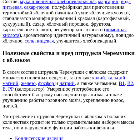
Состав:
мука пшеничная хлебопекарная в/с
,
маргарин
,
вода
питьевая
,
сахар-песок
, полуфабрикат для приготовления
термостойкой яблочной начинки (сухие яблочные кусочки,
cтабилизатор модифицированный крахмал (картофельный,
кукурузный), сахар, яблочный порошок, фруктоза,
картофельное волокно, регулятор кислотности (
лимонная
кислота
), ароматизатор идентичный натуральному), повидло
яблочное,
соль пищевая
, улучшитель хлебопекарный.
Полезные свойства и вред штруделя Черемушки
с яблоком
В своем составе штрудель Черемушки с яблоком содержит
множество полезных веществ, таких как:
калий
,
кальций
,
магний
,
железо
,
фосфор
и
натрий
, а также витамины:
В1
,
В2
,
Е
,
РР
(калоризатор). Умеренное употребление его
способствует быстрому насыщению организма, а также
улучшению работы головного мозга, укреплению волос,
ногтей.
Употребление штруделя Черемушки с яблоком в больших
количествах грозит не только стремительным набором массы
тела, но и нарушением функции работы кишечника.
Кондитерские изделия