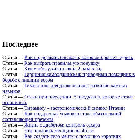
Последнее
Статья
—
Как поддержать близкого, который бросает курить
Статья
—
Как выбрать правильную подушку
Статья
—
Зачем обслуживать окна 2 раза в год
Статья
—
Гарциния камбоджийская: природный помощник в
борьбе с лишним весом
Статья
—
Гимнастика для дошкольника: развитие важных
навыков
Статья
—
Отёки при похудении: 5 продуктов, которые стоит
ограничить
Статья
—
Тирамису – гастрономический символ Италии
Статья
—
Как подарочная упаковка стала обязательной
составляющей презента
Статья
—
Жизнь с диабетом: контроль сахара
Статья
—
Что подарить женщине на 45 лет
Статья
—
Как создать тело мечты с помощью коротких