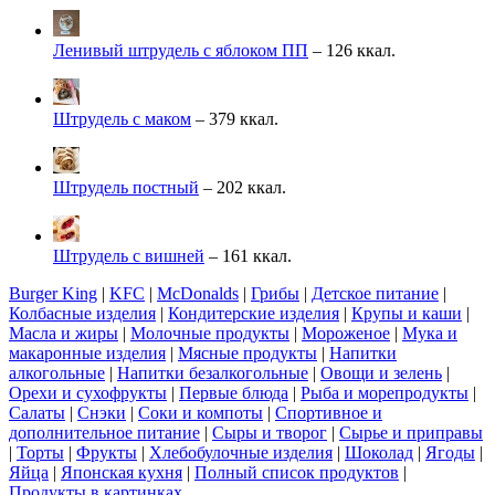
Ленивый штрудель с яблоком ПП
– 126 ккал.
Штрудель с маком
– 379 ккал.
Штрудель постный
– 202 ккал.
Штрудель с вишней
– 161 ккал.
Burger King
|
KFC
|
McDonalds
|
Грибы
|
Детское питание
|
Колбасные изделия
|
Кондитерские изделия
|
Крупы и каши
|
Масла и жиры
|
Молочные продукты
|
Мороженое
|
Мука и
макаронные изделия
|
Мясные продукты
|
Напитки
алкогольные
|
Напитки безалкогольные
|
Овощи и зелень
|
Орехи и сухофрукты
|
Первые блюда
|
Рыба и морепродукты
|
Салаты
|
Снэки
|
Соки и компоты
|
Спортивное и
дополнительное питание
|
Сыры и творог
|
Сырье и приправы
|
Торты
|
Фрукты
|
Хлебобулочные изделия
|
Шоколад
|
Ягоды
|
Яйца
|
Японская кухня
|
Полный список продуктов
|
Продукты в картинках