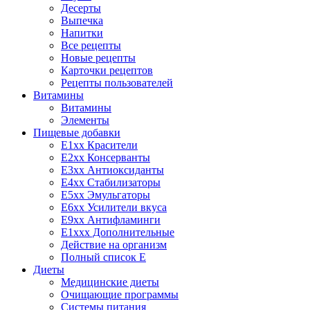
Десерты
Выпечка
Напитки
Все рецепты
Новые рецепты
Карточки рецептов
Рецепты пользователей
Витамины
Витамины
Элементы
Пищевые добавки
E1xx Красители
E2xx Консерванты
E3xx Антиоксиданты
E4xx Стабилизаторы
E5xx Эмульгаторы
E6xx Усилители вкуса
E9xx Антифламинги
E1xxx Дополнительные
Действие на организм
Полный список E
Диеты
Медицинские диеты
Очищающие программы
Системы питания