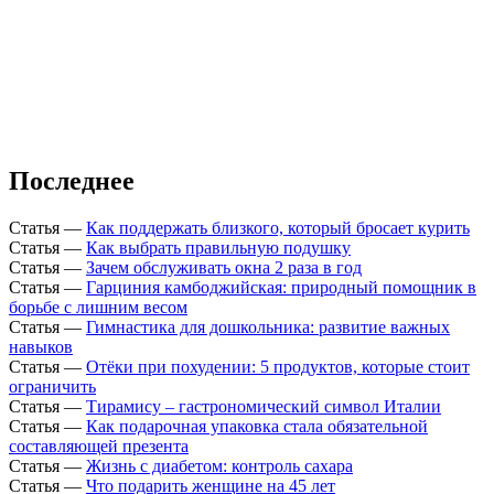
Последнее
Статья
—
Как поддержать близкого, который бросает курить
Статья
—
Как выбрать правильную подушку
Статья
—
Зачем обслуживать окна 2 раза в год
Статья
—
Гарциния камбоджийская: природный помощник в
борьбе с лишним весом
Статья
—
Гимнастика для дошкольника: развитие важных
навыков
Статья
—
Отёки при похудении: 5 продуктов, которые стоит
ограничить
Статья
—
Тирамису – гастрономический символ Италии
Статья
—
Как подарочная упаковка стала обязательной
составляющей презента
Статья
—
Жизнь с диабетом: контроль сахара
Статья
—
Что подарить женщине на 45 лет