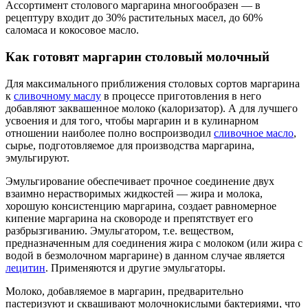
Ассортимент столового маргарина многообразен — в
рецептуру входит до 30% растительных масел, до 60%
саломаса и кокосовое масло.
Как готовят маргарин столовый молочный
Для максимального приближения столовых сортов маргарина
к
сливочному маслу
в процессе приготовления в него
добавляют заквашенное молоко (калоризатор). А для лучшего
усвоения и для того, чтобы маргарин и в кулинарном
отношении наиболее полно воспроизводил
сливочное масло
,
сырье, подготовляемое для производства маргарина,
эмульгируют.
Эмульгирование обеспечивает прочное соединение двух
взаимно нерастворимых жидкостей — жира и молока,
хорошую консистенцию маргарина, создает равномерное
кипение маргарина на сковороде и препятствует его
разбрызгиванию. Эмульгатором, т.е. веществом,
предназначенным для соединения жира с молоком (или жира с
водой в безмолочном маргарине) в данном случае является
лецитин
. Применяются и другие эмульгаторы.
Молоко, добавляемое в маргарин, предварительно
пастеризуют и сквашивают молочнокислыми бактериями, что