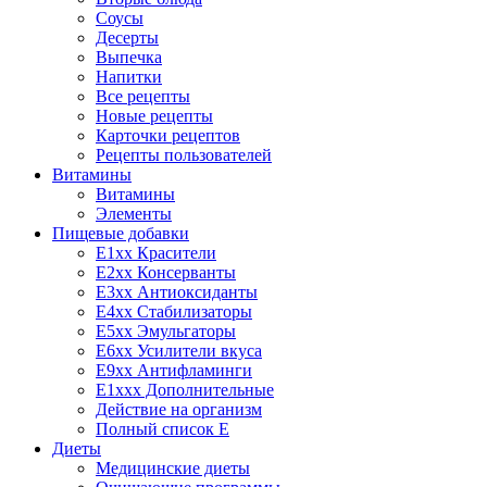
Соусы
Десерты
Выпечка
Напитки
Все рецепты
Новые рецепты
Карточки рецептов
Рецепты пользователей
Витамины
Витамины
Элементы
Пищевые добавки
E1xx Красители
E2xx Консерванты
E3xx Антиоксиданты
E4xx Стабилизаторы
E5xx Эмульгаторы
E6xx Усилители вкуса
E9xx Антифламинги
E1xxx Дополнительные
Действие на организм
Полный список E
Диеты
Медицинские диеты