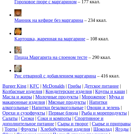
Гороховое пюре с маргарином
– 177 ккал.
Манник на кефире без маргарина
– 234 ккал.
Картошка, жаренная на маргарине
– 108 ккал.
Пицца Маргарита на слоеном тесте
– 290 ккал.
Рис отварной с добавлением маргарина
– 416 ккал.
Burger King
|
KFC
|
McDonalds
|
Грибы
|
Детское питание
|
Колбасные изделия
|
Кондитерские изделия
|
Крупы и каши
|
Масла и жиры
|
Молочные продукты
|
Мороженое
|
Мука и
макаронные изделия
|
Мясные продукты
|
Напитки
алкогольные
|
Напитки безалкогольные
|
Овощи и зелень
|
Орехи и сухофрукты
|
Первые блюда
|
Рыба и морепродукты
|
Салаты
|
Снэки
|
Соки и компоты
|
Спортивное и
дополнительное питание
|
Сыры и творог
|
Сырье и приправы
|
Торты
|
Фрукты
|
Хлебобулочные изделия
|
Шоколад
|
Ягоды
|