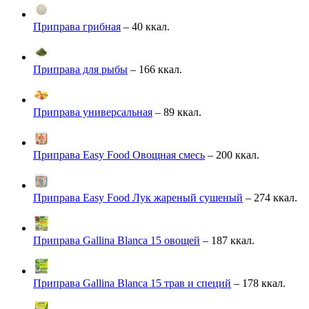
Приправа грибная
– 40 ккал.
Приправа для рыбы
– 166 ккал.
Приправа универсальная
– 89 ккал.
Приправа Easy Food Овощная смесь
– 200 ккал.
Приправа Easy Food Лук жареный сушеный
– 274 ккал.
Приправа Gallina Blanca 15 овощей
– 187 ккал.
Приправа Gallina Blanca 15 трав и специй
– 178 ккал.