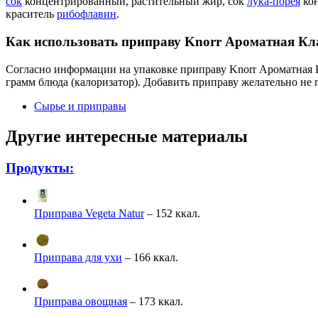
сок
концентрированный, растительный жир, сок
лука-порея
ко
краситель
рибофлавин
.
Как использовать приправу Knorr Ароматная Кл
Согласно информации на упаковке приправу Knorr Ароматная Кла
грамм блюда (калоризатор). Добавить приправу желательно не п
Сырье и приправы
Другие интересные материалы
Продукты:
Приправа Vegeta Natur
– 152 ккал.
Приправа для ухи
– 166 ккал.
Приправа овощная
– 173 ккал.