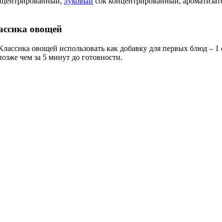
нцентрированный,
луковый
сок концентрированный, ароматизат
ассика овощей
ссика овощей использовать как добавку для первых блюд – 1 ст.
озже чем за 5 минут до готовности.