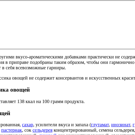
угими вкусо-ароматическими добавками практически не содержи
ния в приправе подобраны таким образом, чтобы они гармоничн
 в себя всевозможные гарниры.
ссика овощей не содержит консервантов и искусственных красит
ика овощей
авляет 138 ккал на 100 грамм продукта.
ощей
рованная,
сахар
, усилители вкуса и запаха (
глутамат
,
инозинат
,
г
,
пастернак
, сок
сельдерея
концентрированный, семена сельдерея