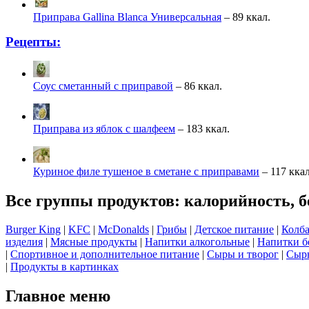
Приправа Gallina Blanca Универсальная
– 89 ккал.
Рецепты:
Соус сметанный с приправой
– 86 ккал.
Приправа из яблок с шалфеем
– 183 ккал.
Куриное филе тушеное в сметане с приправами
– 117 ккал
Все группы продуктов: калорийность, б
Burger King
|
KFC
|
McDonalds
|
Грибы
|
Детское питание
|
Колба
изделия
|
Мясные продукты
|
Напитки алкогольные
|
Напитки б
|
Спортивное и дополнительное питание
|
Сыры и творог
|
Сырь
|
Продукты в картинках
Главное меню