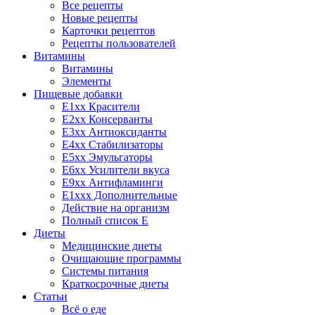
Все рецепты
Новые рецепты
Карточки рецептов
Рецепты пользователей
Витамины
Витамины
Элементы
Пищевые добавки
E1xx Красители
E2xx Консерванты
E3xx Антиоксиданты
E4xx Стабилизаторы
E5xx Эмульгаторы
E6xx Усилители вкуса
E9xx Антифламинги
E1xxx Дополнительные
Действие на организм
Полный список E
Диеты
Медицинские диеты
Очищающие программы
Системы питания
Краткосрочные диеты
Статьи
Всё о еде