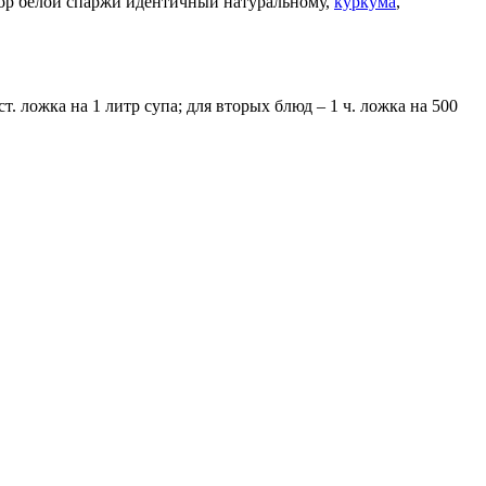
ор белой спаржи идентичный натуральному,
куркума
,
 ложка на 1 литр супа; для вторых блюд – 1 ч. ложка на 500