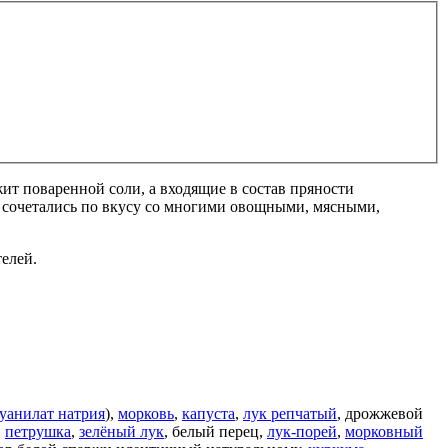
т поваренной соли, а входящие в состав пряности
о сочетались по вкусу со многими овощными, мясными,
елей.
уанилат натрия
),
морковь
,
капуста
,
лук репчатый
, дрожжевой
,
петрушка
,
зелёный лук
, белый перец,
лук-порей
,
морковный