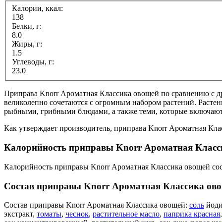
Калории, ккал:
138
Белки, г:
8.0
Жиры, г:
1.5
Углеводы, г:
23.0
Приправа Knorr Ароматная Классика овощей по сравнению с др
великолепно сочетаются с огромным набором растений. Расте
рыбными, грибными блюдами, а также теми, которые включают
Как утверждает производитель, приправа Knorr Ароматная Кла
Калорийность приправы Knorr Ароматная Класс
Калорийность приправы Knorr Ароматная Классика овощей сост
Состав приправы Knorr Ароматная Классика ов
Состав приправы Knorr Ароматная Классика овощей:
соль
йоди
экстракт,
томаты
,
чеснок
,
растительное масло
,
паприка красная