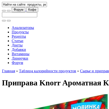
Форум
Кофе
Анализаторы
Продукты
Рецепты
Статьи
Диеты
Добавки
Витамины
Линеечки
Форум
Главная
»
Таблица калорийности продуктов
»
Сырье и припра
Приправа Knorr Ароматная К