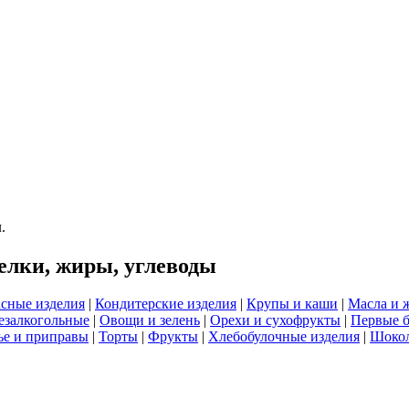
.
елки, жиры, углеводы
сные изделия
|
Кондитерские изделия
|
Крупы и каши
|
Масла и 
езалкогольные
|
Овощи и зелень
|
Орехи и сухофрукты
|
Первые 
е и приправы
|
Торты
|
Фрукты
|
Хлебобулочные изделия
|
Шоко