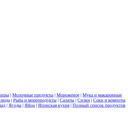
жиры
|
Молочные продукты
|
Мороженое
|
Мука и макаронные
блюда
|
Рыба и морепродукты
|
Салаты
|
Снэки
|
Соки и компоты
лад
|
Ягоды
|
Яйца
|
Японская кухня
|
Полный список продуктов