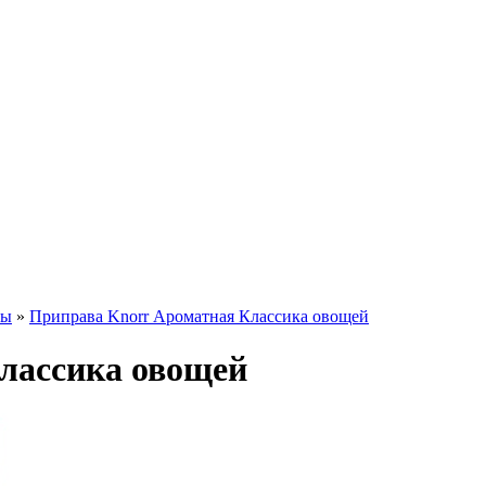
вы
»
Приправа Knorr Ароматная Классика овощей
лассика овощей