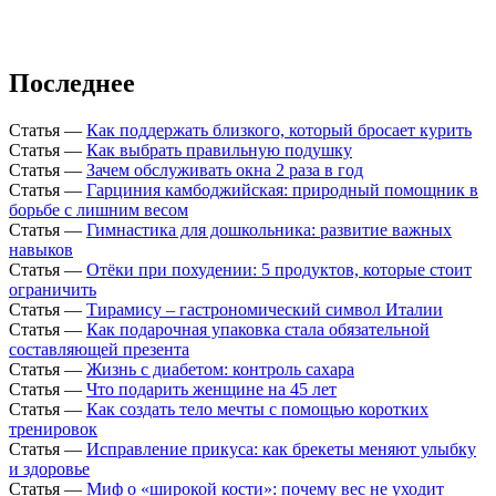
Последнее
Статья
—
Как поддержать близкого, который бросает курить
Статья
—
Как выбрать правильную подушку
Статья
—
Зачем обслуживать окна 2 раза в год
Статья
—
Гарциния камбоджийская: природный помощник в
борьбе с лишним весом
Статья
—
Гимнастика для дошкольника: развитие важных
навыков
Статья
—
Отёки при похудении: 5 продуктов, которые стоит
ограничить
Статья
—
Тирамису – гастрономический символ Италии
Статья
—
Как подарочная упаковка стала обязательной
составляющей презента
Статья
—
Жизнь с диабетом: контроль сахара
Статья
—
Что подарить женщине на 45 лет
Статья
—
Как создать тело мечты с помощью коротких
тренировок
Статья
—
Исправление прикуса: как брекеты меняют улыбку
и здоровье
Статья
—
Миф о «широкой кости»: почему вес не уходит