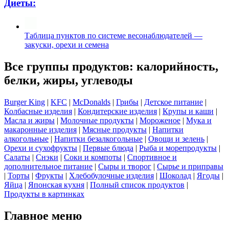
Диеты:
Таблица пунктов по системе весонаблюдателей —
закуски, орехи и семена
Все группы продуктов: калорийность,
белки, жиры, углеводы
Burger King
|
KFC
|
McDonalds
|
Грибы
|
Детское питание
|
Колбасные изделия
|
Кондитерские изделия
|
Крупы и каши
|
Масла и жиры
|
Молочные продукты
|
Мороженое
|
Мука и
макаронные изделия
|
Мясные продукты
|
Напитки
алкогольные
|
Напитки безалкогольные
|
Овощи и зелень
|
Орехи и сухофрукты
|
Первые блюда
|
Рыба и морепродукты
|
Салаты
|
Снэки
|
Соки и компоты
|
Спортивное и
дополнительное питание
|
Сыры и творог
|
Сырье и приправы
|
Торты
|
Фрукты
|
Хлебобулочные изделия
|
Шоколад
|
Ягоды
|
Яйца
|
Японская кухня
|
Полный список продуктов
|
Продукты в картинках
Главное меню