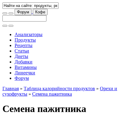
Форум
Кофе
Анализаторы
Продукты
Рецепты
Статьи
Диеты
Добавки
Витамины
Линеечки
Форум
Главная
»
Таблица калорийности продуктов
»
Орехи и
сухофрукты
»
Семена пажитника
Семена пажитника