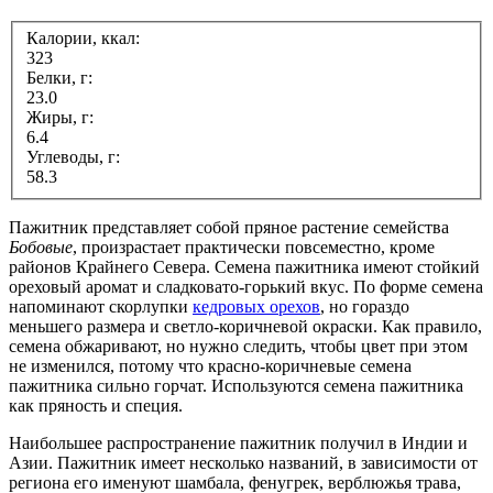
Калории, ккал:
323
Белки, г:
23.0
Жиры, г:
6.4
Углеводы, г:
58.3
Пажитник представляет собой пряное растение семейства
Бобовые
, произрастает практически повсеместно, кроме
районов Крайнего Севера. Семена пажитника имеют стойкий
ореховый аромат и сладковато-горький вкус. По форме семена
напоминают скорлупки
кедровых орехов
, но гораздо
меньшего размера и светло-коричневой окраски. Как правило,
семена обжаривают, но нужно следить, чтобы цвет при этом
не изменился, потому что красно-коричневые семена
пажитника сильно горчат. Используются семена пажитника
как пряность и специя.
Наибольшее распространение пажитник получил в Индии и
Азии. Пажитник имеет несколько названий, в зависимости от
региона его именуют шамбала, фенугрек, верблюжья трава,