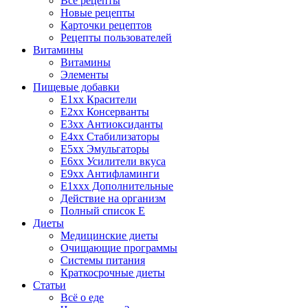
Все рецепты
Новые рецепты
Карточки рецептов
Рецепты пользователей
Витамины
Витамины
Элементы
Пищевые добавки
E1xx Красители
E2xx Консерванты
E3xx Антиоксиданты
E4xx Стабилизаторы
E5xx Эмульгаторы
E6xx Усилители вкуса
E9xx Антифламинги
E1xxx Дополнительные
Действие на организм
Полный список E
Диеты
Медицинские диеты
Очищающие программы
Системы питания
Краткосрочные диеты
Статьи
Всё о еде