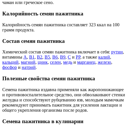
чаман или греческое сено.
Калорийность семян пажитника
Калорийность семян пажитника составляет 323 ккал на 100
грамм продукта.
Состав семян пажитника
Химический состав семян пажитника включает в себя:
рутин
,
витамины
А
,
В1
,
В2
,
В5
,
В6
,
В9
,
С
и
РР
, а также
калий
,
кальций
,
магний
,
цинк
,
селен
,
медь
и
марганец
,
железо
,
фосфор
и
натрий
.
Полезные свойства семян пажитника
Семена пажитника издавна применяли как жаропонижающее
и противовоспалительное средство, они обволакивают стенки
желудка и способствуют рубцеванию язв, молодым мамочкам
рекомендуют принимать пажитник для усиления лактации и
общего укрепления организма после родов.
Семена пажитника в кулинарии