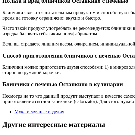
Польза и вред блинчиков Останкино с печенью
Блинчики являются питательным продуктом и способствуют быс
время на готовку ограничено: вкусно и быстро.
Часто такой продукт употреблять не рекомендуется: блинчики
изредка баловать себя таким полуфабрикатом.
Если вы страдаете лишним весом, ожирением, индивидуальной 
Способ приготовления блинчиков с печенью Ост
Блинчики можно приготовить двумя способами: 1) в микроволнов
сторон до румяной корочки.
Блинчики с печенью Останкино в кулинарии
Несмотря на то что данный продукт выступает в качестве само
приготовления сытной запеканки (calorizator). Для этого нужн
Мука и мучные изделия
Другие интересные материалы