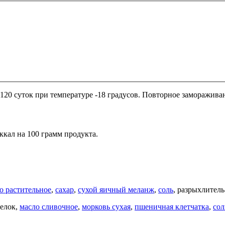
20 суток при температуре -18 градусов. Повторное замораживан
ккал на 100 грамм продукта.
о растительное
,
сахар
,
сухой яичный меланж
,
соль
, разрыхлител
елок,
масло сливочное
,
морковь сухая
,
пшеничная клетчатка
,
сол