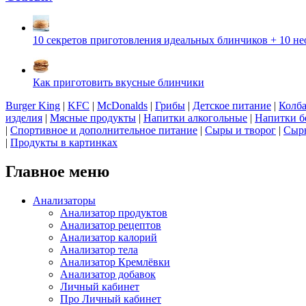
10 секретов приготовления идеальных блинчиков + 10 н
Как приготовить вкусные блинчики
Burger King
|
KFC
|
McDonalds
|
Грибы
|
Детское питание
|
Колба
изделия
|
Мясные продукты
|
Напитки алкогольные
|
Напитки б
|
Спортивное и дополнительное питание
|
Сыры и творог
|
Сырь
|
Продукты в картинках
Главное меню
Анализаторы
Анализатор продуктов
Анализатор рецептов
Анализатор калорий
Анализатор тела
Анализатор Кремлёвки
Анализатор добавок
Личный кабинет
Про Личный кабинет