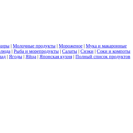
жиры
|
Молочные продукты
|
Мороженое
|
Мука и макаронные
блюда
|
Рыба и морепродукты
|
Салаты
|
Снэки
|
Соки и компоты
лад
|
Ягоды
|
Яйца
|
Японская кухня
|
Полный список продуктов