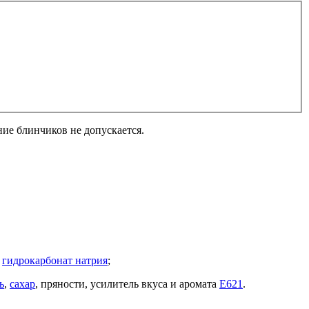
ие блинчиков не допускается.
ь
гидрокарбонат натрия
;
ь
,
сахар
, пряности, усилитель вкуса и аромата
Е621
.