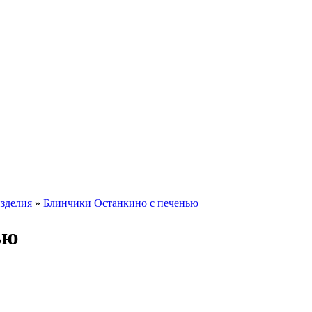
зделия
»
Блинчики Останкино с печенью
ью