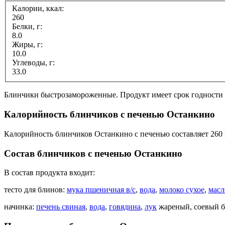
Калории, ккал:
260
Белки, г:
8.0
Жиры, г:
10.0
Углеводы, г:
33.0
Блинчики быстрозамороженные. Продукт имеет срок годности 1
Калорийность блинчиков с печенью Останкино
Калорийность блинчиков Останкино с печенью составляет 260 
Состав блинчиков с печенью Останкино
В состав продукта входит:
тесто для блинов:
мука пшеничная в/с
,
вода
,
молоко сухое
,
масл
начинка:
печень свиная
,
вода
,
говядина
,
лук
жареный, соевый б