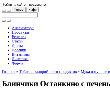
Форум
Кофе
Анализаторы
Продукты
Рецепты
Статьи
Диеты
Добавки
Витамины
Линеечки
Форум
Главная
»
Таблица калорийности продуктов
»
Мука и мучные и
Блинчики Останкино с печен