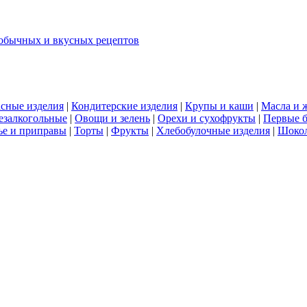
еобычных и вкусных рецептов
сные изделия
|
Кондитерские изделия
|
Крупы и каши
|
Масла и 
езалкогольные
|
Овощи и зелень
|
Орехи и сухофрукты
|
Первые 
е и приправы
|
Торты
|
Фрукты
|
Хлебобулочные изделия
|
Шоко