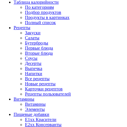
Таблица калорийности
По категориям
Подбор продуктов
Продукты в картинках
Полный список
Рецепты
Закуски
Салаты
Бутерброды
Первые блюда
Вторые блюда
Соусы
Десерты
Выпечка
Напитки
Все рецепты
Новые рецепты
Карточки рецептов
Рецепты пользователей
Витамины
Витамины
Элементы
Пищевые добавки
E1xx Красители
E2xx Консерванты