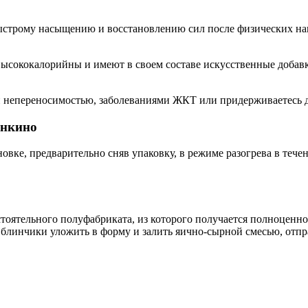
трому насыщению и восстановлению сил после физических нагру
 высококалорийны и имеют в своем составе искусственные доба
непереносимостью, заболеваниями ЖКТ или придерживаетесь диет
анкино
ке, предварительно сняв упаковку, в режиме разогрева в течени
стоятельного полуфабриката, из которого получается полноценно
о блинчики уложить в форму и залить яично-сырной смесью, отпра