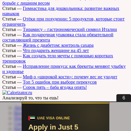
борьбе с лишним весом
Статья
—
Гимнастика для дошкольника: развитие важных
навыков
Статья
—
Отёки при похудении: 5 продуктов, которые стоит
ограничить
Статья
—
Тирамису – гастрономический символ Италии
Статья
—
Как подарочная упаковка стала обязательной
составляющей презента
Статья
—
Жизнь с диабетом: контроль сахара
Статья
—
Что подарить женщине на 45 лет
Статья
—
Как создать тело мечты с помощью коротких
тренировок
Статья
—
Исправление прикуса: как брекеты меняют улыбку
и здоровье
Статья
—
Миф о «широкой кости»: почему вес не уходит
Статья
—
Топ 5 ошибок при выборе перекусов
Статья
—
Сорок пять – баба ягодка опять!
5
Анализируй то, что ты ешь!
Личный кабинет
Контакты
Помощь сайту
Соцсети
Карта сайта