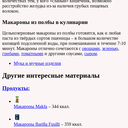
количествах тем, у кого «слабый» кишечник, возможно
расстройство желудка из-за наличия грубых пищевых
волокон.
Макароны из полбы в кулинарии
Цельнозерновые макароны из полбы готовятся, как и любая
паста из твёрдых сортов пшеницы – в большом количестве
кипящей подсоленной воды, при помешивании в течение 7-10
минут. Макароны отлично сочетаются с
овощами
,
зеленью
,
грибами
,
томатными
и другими соусами,
сыром
.
Мука и мучные изделия
Другие интересные материалы
Продукты:
Макароны Makfa
– 344 ккал.
Макароны Barilla Fusilli
– 359 ккал.