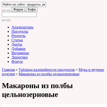
Форум
Кофе
Анализаторы
Продукты
Рецепты
Статьи
Диеты
Добавки
Витамины
Линеечки
Форум
Главная
»
Таблица калорийности продуктов
»
Мука и мучные
изделия
»
Макароны из полбы цельнозерновые
Макароны из полбы
цельнозерновые