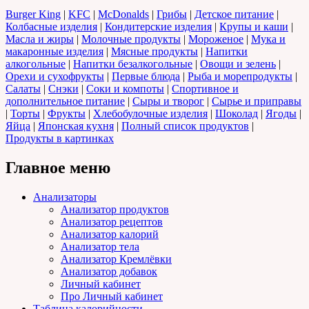
Burger King
|
KFC
|
McDonalds
|
Грибы
|
Детское питание
|
Колбасные изделия
|
Кондитерские изделия
|
Крупы и каши
|
Масла и жиры
|
Молочные продукты
|
Мороженое
|
Мука и
макаронные изделия
|
Мясные продукты
|
Напитки
алкогольные
|
Напитки безалкогольные
|
Овощи и зелень
|
Орехи и сухофрукты
|
Первые блюда
|
Рыба и морепродукты
|
Салаты
|
Снэки
|
Соки и компоты
|
Спортивное и
дополнительное питание
|
Сыры и творог
|
Сырье и приправы
|
Торты
|
Фрукты
|
Хлебобулочные изделия
|
Шоколад
|
Ягоды
|
Яйца
|
Японская кухня
|
Полный список продуктов
|
Продукты в картинках
Главное меню
Анализаторы
Анализатор продуктов
Анализатор рецептов
Анализатор калорий
Анализатор тела
Анализатор Кремлёвки
Анализатор добавок
Личный кабинет
Про Личный кабинет
Таблица калорийности