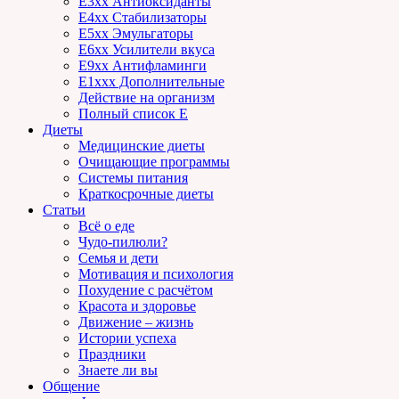
E3xx Антиоксиданты
E4xx Стабилизаторы
E5xx Эмульгаторы
E6xx Усилители вкуса
E9xx Антифламинги
E1xxx Дополнительные
Действие на организм
Полный список E
Диеты
Медицинские диеты
Очищающие программы
Системы питания
Краткосрочные диеты
Статьи
Всё о еде
Чудо-пилюли?
Семья и дети
Мотивация и психология
Похудение с расчётом
Красота и здоровье
Движение – жизнь
Истории успеха
Праздники
Знаете ли вы
Общение