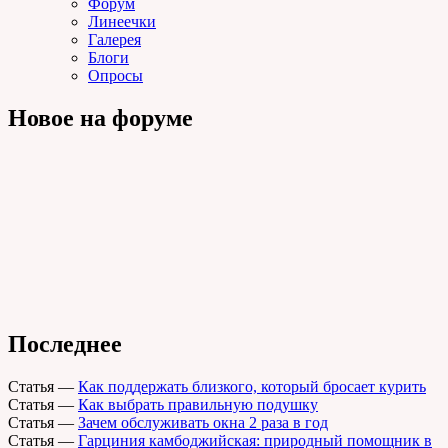
Форум
Линеечки
Галерея
Блоги
Опросы
Новое на форуме
Последнее
Статья
—
Как поддержать близкого, который бросает курить
Статья
—
Как выбрать правильную подушку
Статья
—
Зачем обслуживать окна 2 раза в год
Статья
—
Гарциния камбоджийская: природный помощник в