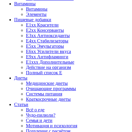
Витамины
Витамины
Элементы
Пищевые добавки
E1xx Красители
E2xx Консерванты
E3xx Антиоксиданты
E4xx Стабилизаторы
E5xx Эмульгаторы
E6xx Усилители вкуса
E9xx Антифламинги
E1xxx Дополнительные
Действие на организм
Полный список E
Диеты
Медицинские диеты
Очищающие программы
Системы питания
Краткосрочные диеты
Статьи
Всё о еде
Чудо-пилюли?
Семья и дети
Мотивация и психология
Похудение с расчётом