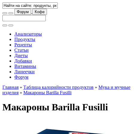
Форум
Кофе
Анализаторы
Продукты
Рецепты
Статьи
Диеты
Добавки
Витамины
Линеечки
Форум
Главная
»
Таблица калорийности продуктов
»
Мука и мучные
изделия
»
Макароны Barilla Fusilli
Макароны Barilla Fusilli