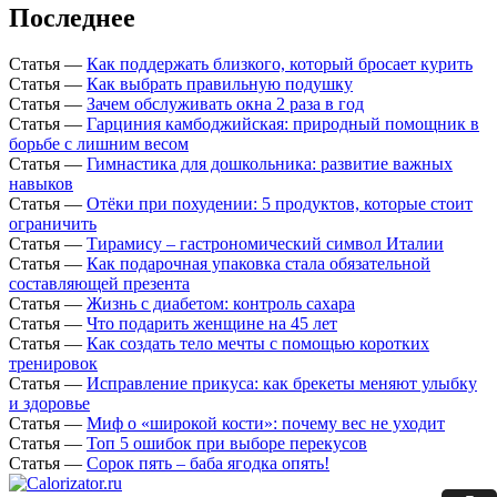
Последнее
Статья
—
Как поддержать близкого, который бросает курить
Статья
—
Как выбрать правильную подушку
Статья
—
Зачем обслуживать окна 2 раза в год
Статья
—
Гарциния камбоджийская: природный помощник в
борьбе с лишним весом
Статья
—
Гимнастика для дошкольника: развитие важных
навыков
Статья
—
Отёки при похудении: 5 продуктов, которые стоит
ограничить
Статья
—
Тирамису – гастрономический символ Италии
Статья
—
Как подарочная упаковка стала обязательной
составляющей презента
Статья
—
Жизнь с диабетом: контроль сахара
Статья
—
Что подарить женщине на 45 лет
Статья
—
Как создать тело мечты с помощью коротких
тренировок
Статья
—
Исправление прикуса: как брекеты меняют улыбку
и здоровье
Статья
—
Миф о «широкой кости»: почему вес не уходит
Статья
—
Топ 5 ошибок при выборе перекусов
Статья
—
Сорок пять – баба ягодка опять!