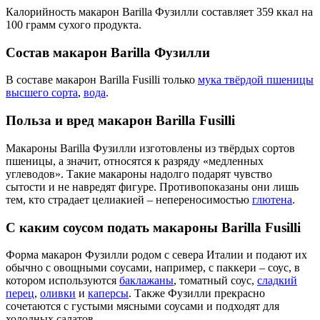
Калорийность макарон Barilla Фузилли составляет 359 ккал на
100 грамм сухого продукта.
Состав макарон Barilla Фузилли
В составе макарон Barilla Fusilli только
мука твёрдой пшеницы
высшего сорта
,
вода
.
Польза и вред макарон Barilla Fusilli
Макароны Barilla Фузилли изготовлены из твёрдых сортов
пшеницы, а значит, относятся к разряду «медленных
углеводов». Такие макароны надолго подарят чувство
сытости и не навредят фигуре. Противопоказаны они лишь
тем, кто страдает целиакией – непереносимостью
глютена
.
С каким соусом подать макароны Barilla Fusilli
Форма макарон Фузилли родом с севера Италии и подают их
обычно с овощными соусами, например, с паккери – соус, в
котором используются
баклажаны
, томатный соус,
сладкий
перец
,
оливки
и
каперсы
. Также Фузилли прекрасно
сочетаются с густыми мясными соусами и подходят для
холодных салатов.