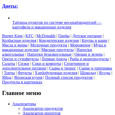
Диеты:
Таблица пунктов по системе весонаблюдателей —
картофель и макаронные изделия
Burger King
|
KFC
|
McDonalds
|
Грибы
|
Детское питание
|
Колбасные изделия
|
Кондитерские изделия
|
Крупы и каши
|
Масла и жиры
|
Молочные продукты
|
Мороженое
|
Мука и
макаронные изделия
|
Мясные продукты
|
Напитки
алкогольные
|
Напитки безалкогольные
|
Овощи и зелень
|
Орехи и сухофрукты
|
Первые блюда
|
Рыба и морепродукты
|
Салаты
|
Снэки
|
Соки и компоты
|
Спортивное и
дополнительное питание
|
Сыры и творог
|
Сырье и приправы
|
Торты
|
Фрукты
|
Хлебобулочные изделия
|
Шоколад
|
Ягоды
|
Яйца
|
Японская кухня
|
Полный список продуктов
|
Продукты в картинках
Главное меню
Анализаторы
Анализатор продуктов
Анализатор рецептов