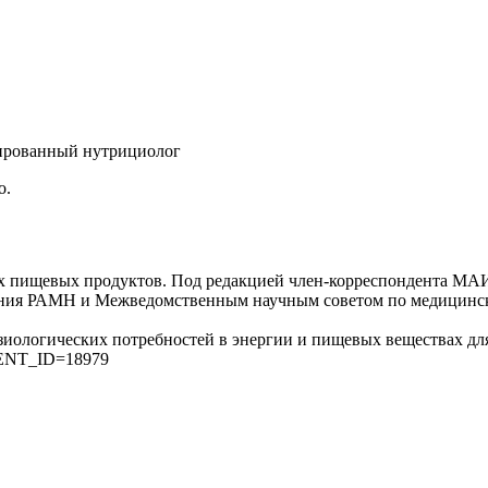
мированный нутрициолог
о.
 пищевых продуктов. Под редакцией член-корреспондента МАИ
ния РАМН и Межведомственным научным советом по медицински
иологических потребностей в энергии и пищевых веществах для
EMENT_ID=18979