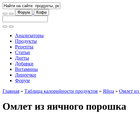
Форум
Кофе
Анализаторы
Продукты
Рецепты
Статьи
Диеты
Добавки
Витамины
Линеечки
Форум
Главная
»
Таблица калорийности продуктов
»
Яйца
»
Омлет из
Омлет из яичного порошка