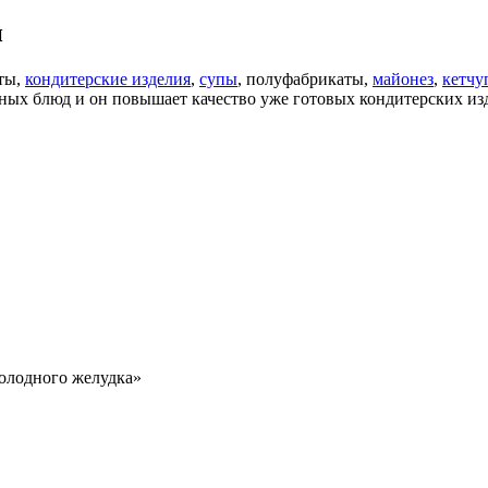
и
еты,
кондитерские изделия
,
супы
, полуфабрикаты,
майонез
,
кетчу
зных блюд и он повышает качество уже готовых кондитерских из
голодного желудка»