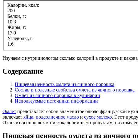
Калории, ккал:
200
Белки, г:
10.3
Жиры, г:
17.0
Углеводы, г:
1.6
Изучаем с нутрициологом сколько калорий в продукте и какова 
Содержание
Пищевая ценность омлета из яичного порошка
Состав и полезные свойства омлета из яичного порошка
Омлет из яичного порошка в кулинарии
Используемые источники информации
Омлет
представляет собой знаменитое блюдо французской кухн
включает
яйца
,
подсолнечное масло
и
сухое молоко
. Этот прод
Относится порошок к низкокалорийным продуктам, поэтому ег
Пищевая ценность омлета из яичного 