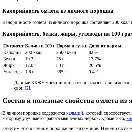
Калорийность омлета из яичного порошка
Калорийность омлета из яичного порошка составляет 200 ккал 
Калорийность, белки, жиры, углеводы на 100 гр
Нутриент
Кол-во в 100 г
Норма в сутки
Доля от нормы
Калории
200 ккал
2500 ккал
8.0%
Белки
10.3 г
75 г
13.7%
Жиры
17.0 г
83 г
20.5%
Углеводы
1.6 г
365 г
0.4%
Данные КБЖУ могут немного отличаться в зависимости о
свои
[2]
.
Состав и полезные свойства омлета из
В яичном порошке содержится
кальций
, который способствуе
которому улучшается работа мышечных нервов. Кроме того,
ка
Заметим, что в яичном порошке нет витаминов. Именно поэто