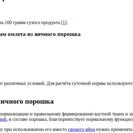
на 100 грамм сухого продукта
[1]
.
амм омлета из яичного порошка
т различных условий. Для расчёта суточной нормы используются
 яичного порошка
т нормализации и правильному формированию костной ткани и з
лий
, в составе порошка, благоприятствует нормальному функци
му при использовании его вместо
свежего яйца
нужно применять 