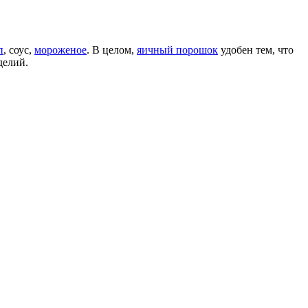
п
, соус,
мороженое
. В целом,
яичный порошок
удобен тем, что
делий.