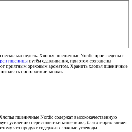
ю несколько недель. Хлопья пшеничные Nordic произведены в
ёрен пшеницы
путём сдавливания, при этом сохранены
дают приятным ореховым ароматом. Хранить хлопья пшеничные
впитывать посторонние запахи.
Хлопья пшеничные Nordic содержат высококачественную
ствует усилению перистальтики кишечника, благотворно влияет
 потому что продукт содержит сложные углеводы.