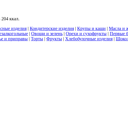
 204 ккал.
сные изделия
|
Кондитерские изделия
|
Крупы и каши
|
Масла и 
езалкогольные
|
Овощи и зелень
|
Орехи и сухофрукты
|
Первые 
е и приправы
|
Торты
|
Фрукты
|
Хлебобулочные изделия
|
Шоко