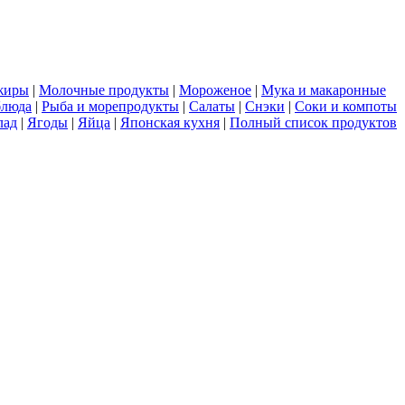
жиры
|
Молочные продукты
|
Мороженое
|
Мука и макаронные
блюда
|
Рыба и морепродукты
|
Салаты
|
Снэки
|
Соки и компоты
лад
|
Ягоды
|
Яйца
|
Японская кухня
|
Полный список продуктов