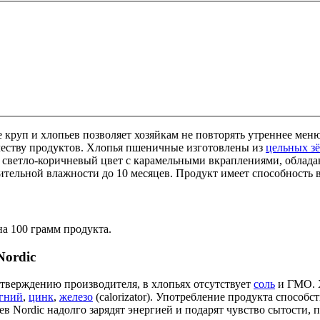
 круп и хлопьев позволяет хозяйкам не повторять утреннее мен
честву продуктов. Хлопья пшеничные изготовлены из
цельных з
т светло-коричневый цвет с карамельными вкраплениями, обла
сительной влажности до 10 месяцев. Продукт имеет способность 
а 100 грамм продукта.
Nordic
утверждению производителя, в хлопьях отсутствует
соль
и ГМО. 
гний
,
цинк
,
железо
(calorizator). Употребление продукта способ
ев Nordic надолго зарядят энергией и подарят чувство сытости,