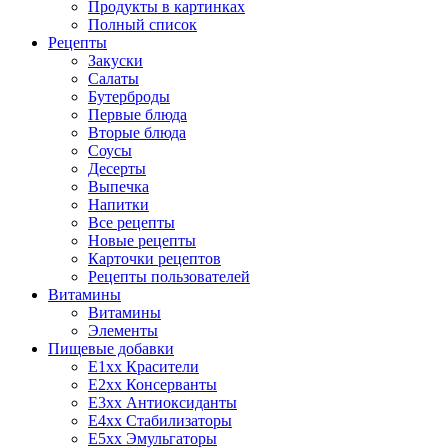
Продукты в картинках
Полный список
Рецепты
Закуски
Салаты
Бутерброды
Первые блюда
Вторые блюда
Соусы
Десерты
Выпечка
Напитки
Все рецепты
Новые рецепты
Карточки рецептов
Рецепты пользователей
Витамины
Витамины
Элементы
Пищевые добавки
E1xx Красители
E2xx Консерванты
E3xx Антиоксиданты
E4xx Стабилизаторы
E5xx Эмульгаторы