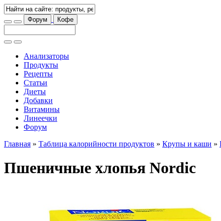
Форум
Кофе
Анализаторы
Продукты
Рецепты
Статьи
Диеты
Добавки
Витамины
Линеечки
Форум
Главная
»
Таблица калорийности продуктов
»
Крупы и каши
»
Пшеничные хлопья Nordic