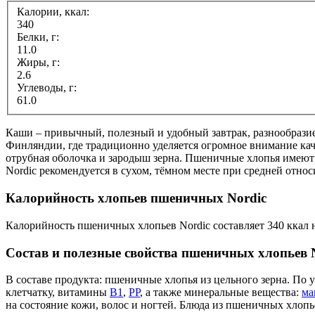
Калории, ккал:
340
Белки, г:
11.0
Жиры, г:
2.6
Углеводы, г:
61.0
Каши – привычный, полезный и удобный завтрак, разнообразие
Финляндии, где традиционно уделяется огромное внимание ка
отрубная оболочка и зародыш зерна. Пшеничные хлопья имею
Nordic рекомендуется в сухом, тёмном месте при средней отно
Калорийность хлопьев пшеничных Nordic
Калорийность пшеничных хлопьев Nordic составляет 340 ккал н
Состав и полезные свойства пшеничных хлопьев 
В составе продукта: пшеничные хлопья из цельного зерна. По 
клетчатку, витамины
В1
,
РР
, а также минеральные вещества:
ма
на состояние кожи, волос и ногтей. Блюда из пшеничных хлопь