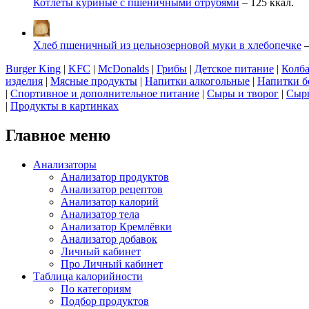
Котлеты куриные с пшеничными отрубями
– 125 ккал.
Хлеб пшеничный из цельнозерновой муки в хлебопечке
–
Burger King
|
KFC
|
McDonalds
|
Грибы
|
Детское питание
|
Колба
изделия
|
Мясные продукты
|
Напитки алкогольные
|
Напитки б
|
Спортивное и дополнительное питание
|
Сыры и творог
|
Сырь
|
Продукты в картинках
Главное меню
Анализаторы
Анализатор продуктов
Анализатор рецептов
Анализатор калорий
Анализатор тела
Анализатор Кремлёвки
Анализатор добавок
Личный кабинет
Про Личный кабинет
Таблица калорийности
По категориям
Подбор продуктов