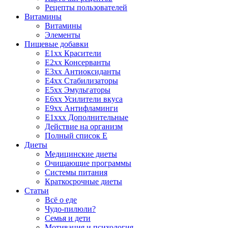
Рецепты пользователей
Витамины
Витамины
Элементы
Пищевые добавки
E1xx Красители
E2xx Консерванты
E3xx Антиоксиданты
E4xx Стабилизаторы
E5xx Эмульгаторы
E6xx Усилители вкуса
E9xx Антифламинги
E1xxx Дополнительные
Действие на организм
Полный список E
Диеты
Медицинские диеты
Очищающие программы
Системы питания
Краткосрочные диеты
Статьи
Всё о еде
Чудо-пилюли?
Семья и дети
Мотивация и психология