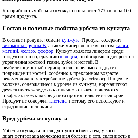
Калорийность урбеча из кунжута составляет 575 ккал на 100
грамм продукта.
Состав и полезные свойства урбеча из кунжута
В составе продукта: семена
кунжута
. Продукт содержит
витамины группы В
, а также минеральные вещества
калий
,
магний
,
железо
,
фосфор
. Кунжут является лидером среди
продуктов по содержанию
кальция
, необходимого для роста и
укрепления костной ткани, зубов и ногтей. В
реабилитационный период после переломов и других
повреждений костей, особенно в преклонном возрасте,
рекомендовано употребление урбеча (calorizator). Пищевые
волокна, содержащиеся в урбече из кунжута, нормализуют
деятельность желудочно-кишечного тракта и являются
профилактическим средством против появления запоров.
Продукт не содержит
глютена
, поэтому его используют и
страдающие целиакией.
Вред урбеча из кунжута
Урбеч из кунжута не следует употреблять тем, у кого
диагностирована мочекаменная болезнь и есть склонность к