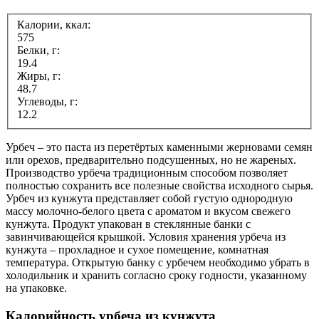
Калории, ккал:
575
Белки, г:
19.4
Жиры, г:
48.7
Углеводы, г:
12.2
Урбеч – это паста из перетёртых каменными жерновами семян
или орехов, предварительно подсушенных, но не жареных.
Производство урбеча традиционным способом позволяет
полностью сохранить все полезные свойства исходного сырья.
Урбеч из кунжута представляет собой густую однородную
массу молочно-белого цвета с ароматом и вкусом свежего
кунжута. Продукт упакован в стеклянные банки с
завинчивающейся крышкой. Условия хранения урбеча из
кунжута – прохладное и сухое помещение, комнатная
температура. Открытую банку с урбечем необходимо убрать в
холодильник и хранить согласно сроку годности, указанному
на упаковке.
Калорийность урбеча из кунжута