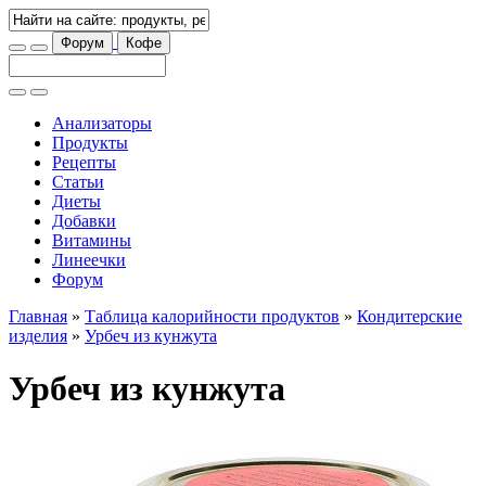
Форум
Кофе
Анализаторы
Продукты
Рецепты
Статьи
Диеты
Добавки
Витамины
Линеечки
Форум
Главная
»
Таблица калорийности продуктов
»
Кондитерские
изделия
»
Урбеч из кунжута
Урбеч из кунжута