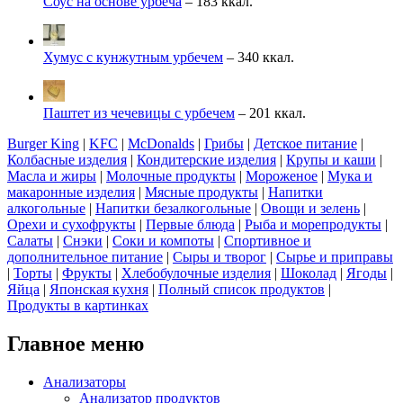
Соус на основе урбеча
– 183 ккал.
Хумус с кунжутным урбечем
– 340 ккал.
Паштет из чечевицы с урбечем
– 201 ккал.
Burger King
|
KFC
|
McDonalds
|
Грибы
|
Детское питание
|
Колбасные изделия
|
Кондитерские изделия
|
Крупы и каши
|
Масла и жиры
|
Молочные продукты
|
Мороженое
|
Мука и
макаронные изделия
|
Мясные продукты
|
Напитки
алкогольные
|
Напитки безалкогольные
|
Овощи и зелень
|
Орехи и сухофрукты
|
Первые блюда
|
Рыба и морепродукты
|
Салаты
|
Снэки
|
Соки и компоты
|
Спортивное и
дополнительное питание
|
Сыры и творог
|
Сырье и приправы
|
Торты
|
Фрукты
|
Хлебобулочные изделия
|
Шоколад
|
Ягоды
|
Яйца
|
Японская кухня
|
Полный список продуктов
|
Продукты в картинках
Главное меню
Анализаторы
Анализатор продуктов