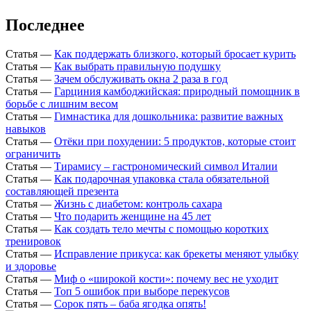
Последнее
Статья
—
Как поддержать близкого, который бросает курить
Статья
—
Как выбрать правильную подушку
Статья
—
Зачем обслуживать окна 2 раза в год
Статья
—
Гарциния камбоджийская: природный помощник в
борьбе с лишним весом
Статья
—
Гимнастика для дошкольника: развитие важных
навыков
Статья
—
Отёки при похудении: 5 продуктов, которые стоит
ограничить
Статья
—
Тирамису – гастрономический символ Италии
Статья
—
Как подарочная упаковка стала обязательной
составляющей презента
Статья
—
Жизнь с диабетом: контроль сахара
Статья
—
Что подарить женщине на 45 лет
Статья
—
Как создать тело мечты с помощью коротких
тренировок
Статья
—
Исправление прикуса: как брекеты меняют улыбку
и здоровье
Статья
—
Миф о «широкой кости»: почему вес не уходит
Статья
—
Топ 5 ошибок при выборе перекусов
Статья
—
Сорок пять – баба ягодка опять!