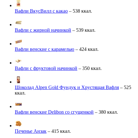
Вафли ВкусВилл с какао
– 538 ккал.
Вафли с жирной начинкой
– 539 ккал.
Вафли венские с карамелью
– 424 ккал.
Вафли с фруктовой начинкой
– 350 ккал.
Шоколад Alpen Gold Фундук и Хрустящая Вафля
– 525
ккал.
Вафли венские Delibon со сгущенкой
– 380 ккал.
Печенье Анзак
– 415 ккал.