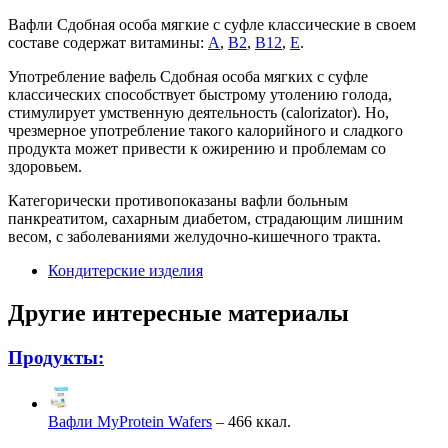
Вафли Сдобная особа мягкие с суфле классические в своем
составе содержат витамины:
А
,
В2
,
В12
,
Е
.
Употребление вафель Сдобная особа мягких с суфле
классических способствует быстрому утолению голода,
стимулирует умственную деятельность (calorizator). Но,
чрезмерное употребление такого калорийного и сладкого
продукта может привести к ожирению и проблемам со
здоровьем.
Категорически противопоказаны вафли больным
панкреатитом, сахарным диабетом, страдающим лишним
весом, с заболеваниями желудочно-кишечного тракта.
Кондитерские изделия
Другие интересные материалы
Продукты:
Вафли MyProtein Wafers
– 466 ккал.