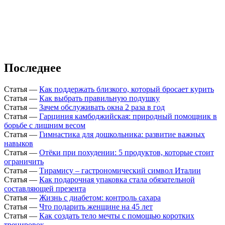
Последнее
Статья
—
Как поддержать близкого, который бросает курить
Статья
—
Как выбрать правильную подушку
Статья
—
Зачем обслуживать окна 2 раза в год
Статья
—
Гарциния камбоджийская: природный помощник в
борьбе с лишним весом
Статья
—
Гимнастика для дошкольника: развитие важных
навыков
Статья
—
Отёки при похудении: 5 продуктов, которые стоит
ограничить
Статья
—
Тирамису – гастрономический символ Италии
Статья
—
Как подарочная упаковка стала обязательной
составляющей презента
Статья
—
Жизнь с диабетом: контроль сахара
Статья
—
Что подарить женщине на 45 лет
Статья
—
Как создать тело мечты с помощью коротких
тренировок