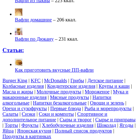
Вафли из тыквы
– 223 ккал.
Вафли домашние
– 206 ккал.
Вафли по Дюкану
– 231 ккал.
Статьи:
Как приготовить вкусные ПП-вафли
Burger King
|
KFC
|
McDonalds
|
Грибы
|
Детское питание
|
Колбасные изделия
|
Кондитерские изделия
|
Крупы и каши
|
Масла и жиры
|
Молочные продукты
|
Мороженое
|
Мука и
макаронные изделия
|
Мясные продукты
|
Напитки
алкогольные
|
Напитки безалкогольные
|
Овощи и зелень
|
Орехи и сухофрукты
|
Первые блюда
|
Рыба и морепродукты
|
Салаты
|
Снэки
|
Соки и компоты
|
Спортивное и
дополнительное питание
|
Сыры и творог
|
Сырье и приправы
|
Торты
|
Фрукты
|
Хлебобулочные изделия
|
Шоколад
|
Ягоды
|
Яйца
|
Японская кухня
|
Полный список продуктов
|
Продукты в картинках