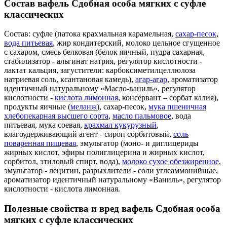
Состав вафель Сдобная особа мягких с суфле
классических
Состав: суфле (патока крахмальная карамельная,
сахар-песок
,
вода питьевая
, жир кондитерский, молоко цельное сгущенное
с сахаром, смесь белковая (белок яичный, пудра сахарная,
стабилизатор - альгинат натрия, регулятор кислотности -
лактат кальция, загустители: карбоксиметилцеллюлоза
натриевая соль, ксантановая камедь),
агар-агар
, ароматизатор
идентичный натуральному «Масло-ваниль», регулятор
кислотности -
кислота лимонная
, консервант – сорбат калия),
продукты яичные (
меланж
), сахар-песок,
мука пшеничная
хлебопекарная высшего сорта
,
масло пальмовое
, вода
питьевая, мука соевая,
крахмал кукурузный
,
влагоудерживающий агент - сироп сорбитовый,
соль
поваренная пищевая
, эмульгатор (моно- и диглицериды
жирных кислот, эфиры полиглицерина и жирных кислот,
сорбитол, этиловый спирт, вода),
молоко сухое обезжиренное
,
эмульгатор - лецитин, разрыхлители - соли углеаммонийные,
ароматизатор идентичный натуральному «Ваниль», регулятор
кислотности - кислота лимонная.
Полезные свойства и вред вафель Сдобная особа
мягких с суфле классических