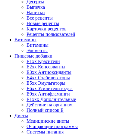
Десерты
Выпечка
Напитки
Все рецепты
Новые рецепты
Карточки рецептов
Рецепты пользователей
Витамины
Витамины
Элементы
Пищевые добавки
E1xx Красители
E2xx Консерванты
E3xx Антиоксиданты
E4xx Стабилизаторы
E5xx Эмульгаторы
E6xx Усилители вкуса
E9xx Антифламинги
E1xxx Дополнительные
Действие на организм
Полный список E
Диеты
Медицинские диеты
Очищающие программы
Системы питания