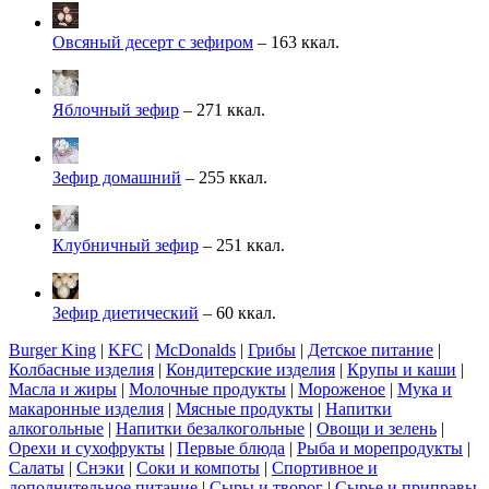
Овсяный десерт с зефиром
– 163 ккал.
Яблочный зефир
– 271 ккал.
Зефир домашний
– 255 ккал.
Клубничный зефир
– 251 ккал.
Зефир диетический
– 60 ккал.
Burger King
|
KFC
|
McDonalds
|
Грибы
|
Детское питание
|
Колбасные изделия
|
Кондитерские изделия
|
Крупы и каши
|
Масла и жиры
|
Молочные продукты
|
Мороженое
|
Мука и
макаронные изделия
|
Мясные продукты
|
Напитки
алкогольные
|
Напитки безалкогольные
|
Овощи и зелень
|
Орехи и сухофрукты
|
Первые блюда
|
Рыба и морепродукты
|
Салаты
|
Снэки
|
Соки и компоты
|
Спортивное и
дополнительное питание
|
Сыры и творог
|
Сырье и приправы