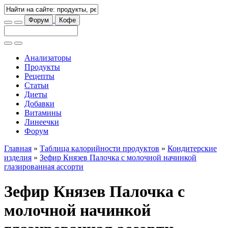
Форум
Кофе
Анализаторы
Продукты
Рецепты
Статьи
Диеты
Добавки
Витамины
Линеечки
Форум
Главная
»
Таблица калорийности продуктов
»
Кондитерские
изделия
»
Зефир Князев Палочка с молочной начинкой
глазированная ассорти
Зефир Князев Палочка с
молочной начинкой