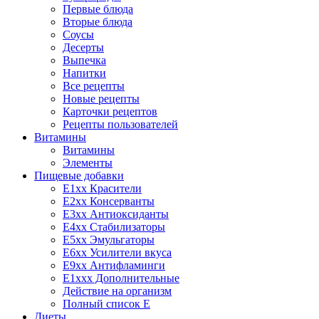
Первые блюда
Вторые блюда
Соусы
Десерты
Выпечка
Напитки
Все рецепты
Новые рецепты
Карточки рецептов
Рецепты пользователей
Витамины
Витамины
Элементы
Пищевые добавки
E1xx Красители
E2xx Консерванты
E3xx Антиоксиданты
E4xx Стабилизаторы
E5xx Эмульгаторы
E6xx Усилители вкуса
E9xx Антифламинги
E1xxx Дополнительные
Действие на организм
Полный список E
Диеты