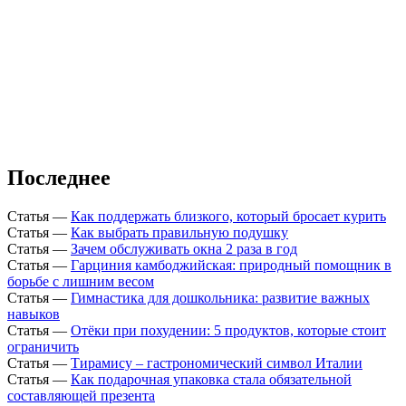
Последнее
Статья
—
Как поддержать близкого, который бросает курить
Статья
—
Как выбрать правильную подушку
Статья
—
Зачем обслуживать окна 2 раза в год
Статья
—
Гарциния камбоджийская: природный помощник в
борьбе с лишним весом
Статья
—
Гимнастика для дошкольника: развитие важных
навыков
Статья
—
Отёки при похудении: 5 продуктов, которые стоит
ограничить
Статья
—
Тирамису – гастрономический символ Италии
Статья
—
Как подарочная упаковка стала обязательной
составляющей презента