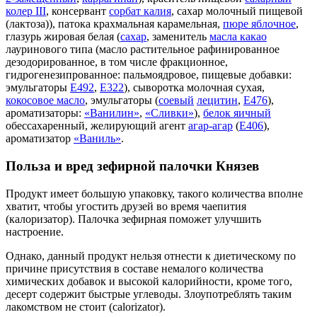
колер III
, консервант
сорбат калия
, сахар молочный пищевой
(лактоза)), патока крахмальная карамельная,
пюре яблочное
,
глазурь жировая белая (
сахар
, заменитель
масла какао
лауринового типа (масло растительное рафинированное
дезодорированное, в том числе фракционное,
гидрогенезипрованное: пальмоядровое, пищевые добавки:
эмульгаторы
Е492
,
Е322
), сыворотка молочная сухая,
кокосовое масло
, эмульгаторы (
соевый
лецитин
,
Е476
),
ароматизаторы:
«Ванилин»
,
«Сливки»
),
белок яичный
обессахаренный, желирующий агент
агар-агар
(
Е406
),
ароматизатор
«Ваниль»
.
Польза и вред зефирной палочки Князев
Продукт имеет большую упаковку, такого количества вполне
хватит, чтобы угостить друзей во время чаепития
(калоризатор). Палочка зефирная поможет улучшить
настроение.
Однако, данный продукт нельзя отнести к диетическому по
причине присутствия в составе немалого количества
химических добавок и высокой калорийности, кроме того,
десерт содержит быстрые углеводы. Злоупотреблять таким
лакомством не стоит (calorizator).