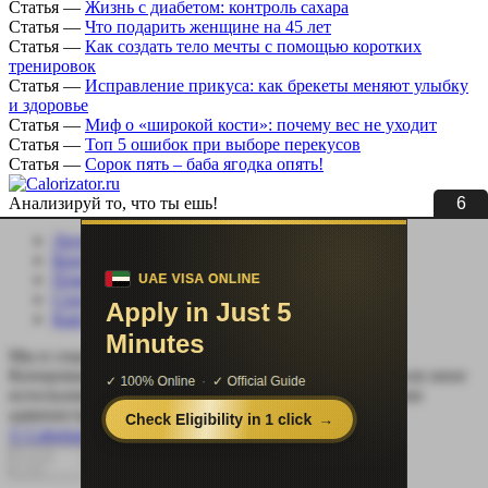
Статья
—
Жизнь с диабетом: контроль сахара
Статья
—
Что подарить женщине на 45 лет
Статья
—
Как создать тело мечты с помощью коротких
тренировок
Статья
—
Исправление прикуса: как брекеты меняют улыбку
и здоровье
Статья
—
Миф о «широкой кости»: почему вес не уходит
Статья
—
Топ 5 ошибок при выборе перекусов
Статья
—
Сорок пять – баба ягодка опять!
5
Анализируй то, что ты ешь!
Личный кабинет
Контакты
Помощь сайту
Соцсети
Карта сайта
Мы в социальных сетях:
Копирование, перепечатка (целиком или частично) или иное
использование материала без письменного разрешения
администрации сайта Calorizator.ru не допускается.
© Calorizator.ru 2008-2026