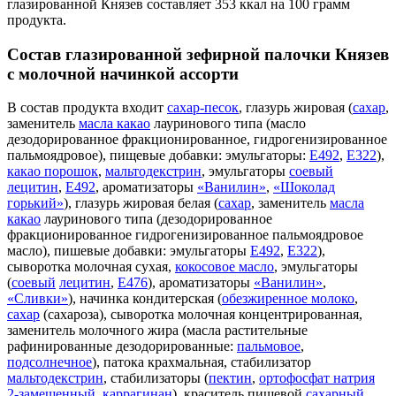
глазированной Князев составляет 353 ккал на 100 грамм
продукта.
Состав глазированной зефирной палочки Князев
с молочной начинкой ассорти
В состав продукта входит
сахар-песок
, глазурь жировая (
сахар
,
заменитель
масла какао
лауринового типа (масло
дезодорированное фракционированное, гидрогенизированное
пальмоядровое), пищевые добавки: эмульгаторы:
Е492
,
Е322
),
какао порошок
,
мальтодекстрин
, эмульгаторы
соевый
лецитин
,
Е492
, ароматизаторы
«Ванилин»
,
«Шоколад
горький»
), глазурь жировая белая (
сахар
, заменитель
масла
какао
лауринового типа (дезодорированное
фракционированное гидрогенизированное пальмоядровое
масло), пишевые добавки: эмульгаторы
Е492
,
Е322
),
сыворотка молочная сухая,
кокосовое масло
, эмульгаторы
(
соевый
лецитин
,
Е476
), ароматизаторы
«Ванилин»
,
«Сливки»
), начинка кондитерская (
обезжиренное молоко
,
сахар
(сахароза), сыворотка молочная концентрированная,
заменитель молочного жира (масла растительные
рафинированные дезодорированные:
пальмовое
,
подсолнечное
), патока крахмальная, стабилизатор
мальтодекстрин
, стабилизаторы (
пектин
,
ортофосфат натрия
2-замещенный
,
каррагинан
), краситель пищевой
сахарный