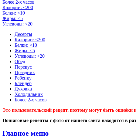
Более 2-х часов
Калории: <200
Белки: <10
Жиры: <5
Углеводы: <20
Десерты
Калории: <200
Белки: <10
Жиры: <5
Углеводы: <20
Обед
Перекус
Праздник
Ребенку
Блендер
Духовка
Холодильник
Более 2-х часов
Это пользовательский рецепт, поэтому могут быть ошибки и
Пошаговые рецепты с фото от нашего сайта находятся в ра
Главное меню