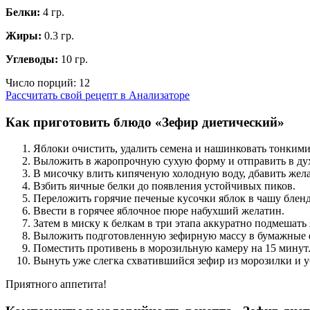
Белки:
4 гр.
Жиры:
0.3 гр.
Углеводы:
10 гр.
Число порций:
12
Рассчитать свой рецепт в Анализаторе
Как приготовить блюдо «Зефир диетический»
Яблоки очистить, удалить семена и нашинковать тонким
Выложить в жаропрочную сухую форму и отправить в дух
В мисочку влить кипяченую холодную воду, дбавить желат
Взбить яичные белки до появления устойчивых пиков.
Переложить горячие печеные кусочки яблок в чашу бленд
Ввести в горячее яблочное пюре набухший желатин.
Затем в миску к белкам в три этапа аккуратно подмешать
Выложить подготовленную зефирную массу в бумажные 
Поместить противень в морозильную камеру на 15
минут
Вынуть уже слегка схватившийся зефир из морозилки и уб
Приятного аппетита!