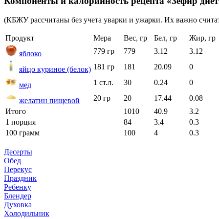
Компоненты и калорийность рецепта «Зефир дие
(КБЖУ рассчитаны без учета уварки и ужарки. Их важно считат
Продукт
Мера
Вес, гр
Бел, гр
Жир, гр
779 гр
779
3.12
3.12
яблоко
181 гр
181
20.09
0
яйцо куриное (белок)
1 ст.л.
30
0.24
0
мед
20 гр
20
17.44
0.08
желатин пищевой
Итого
1010
40.9
3.2
1 порция
84
3.4
0.3
100 грамм
100
4
0.3
Десерты
Обед
Перекус
Праздник
Ребенку
Блендер
Духовка
Холодильник