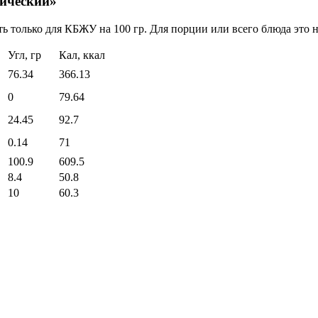
тический»
ь только для КБЖУ на 100 гр. Для порции или всего блюда это н
Угл, гр
Кал, ккал
76.34
366.13
0
79.64
24.45
92.7
0.14
71
100.9
609.5
8.4
50.8
10
60.3