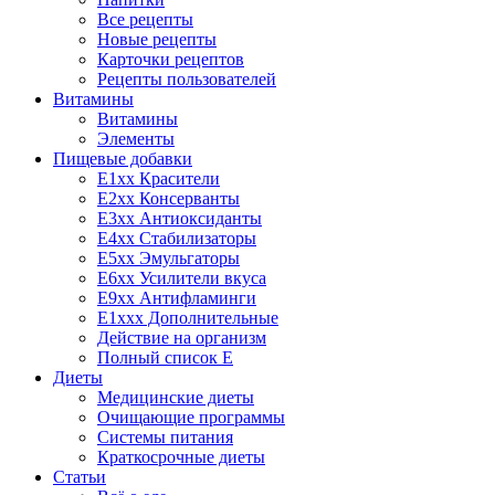
Все рецепты
Новые рецепты
Карточки рецептов
Рецепты пользователей
Витамины
Витамины
Элементы
Пищевые добавки
E1xx Красители
E2xx Консерванты
E3xx Антиоксиданты
E4xx Стабилизаторы
E5xx Эмульгаторы
E6xx Усилители вкуса
E9xx Антифламинги
E1xxx Дополнительные
Действие на организм
Полный список E
Диеты
Медицинские диеты
Очищающие программы
Системы питания
Краткосрочные диеты
Статьи