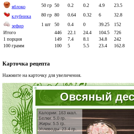
50 гр
50
0.2
0.2
4.9
23.5
яблоко
80 гр
80
0.64
0.32
6
32.8
клубника
1 шт
50
0.4
0
39.25
152
зефир
Итого
446
22.1
24.4
104.5
726
1 порция
149
7.4
8.1
34.8
242
100 грамм
100
5
5.5
23.4
162.8
Карточка рецепта
Нажмите на карточку для увеличения.