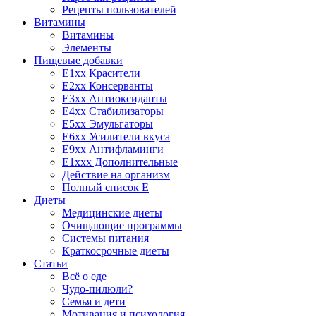
Рецепты пользователей
Витамины
Витамины
Элементы
Пищевые добавки
E1xx Красители
E2xx Консерванты
E3xx Антиоксиданты
E4xx Стабилизаторы
E5xx Эмульгаторы
E6xx Усилители вкуса
E9xx Антифламинги
E1xxx Дополнительные
Действие на организм
Полный список E
Диеты
Медицинские диеты
Очищающие программы
Системы питания
Краткосрочные диеты
Статьи
Всё о еде
Чудо-пилюли?
Семья и дети
Мотивация и психология