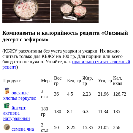
Компоненты и калорийность рецепта «Овсяный
десерт с зефиром»
(КБЖУ рассчитаны без учета уварки и ужарки. Их важно
считать только для КБЖУ на 100 гр. Для порции или всего
блюда это не нужно. Узнайте, как
правильно считать сложный
рецепт
)
Вес,
Жир,
Кал,
Продукт
Мера
Бел, гр
Угл, гр
гр
гр
ккал
3
овсяные
36
4.5
2.23
21.96
126.72
ст.л.
хлопья геркулес
йогурт
180
180
8.1
6.3
11.34
135
активиa
гр
натуральный
2
50
8.25
15.35
21.05
256
семена чиа
ст.л.