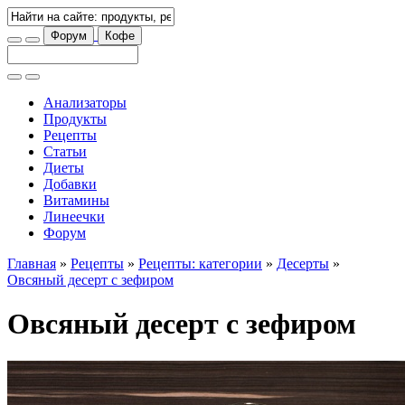
Форум
Кофе
Анализаторы
Продукты
Рецепты
Статьи
Диеты
Добавки
Витамины
Линеечки
Форум
Главная
»
Рецепты
»
Рецепты: категории
»
Десерты
»
Овсяный десерт с зефиром
Овсяный десерт с зефиром