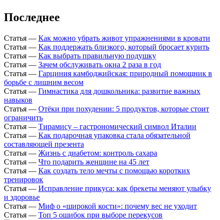
Последнее
Статья
—
Как можно убрать живот упражнениями в кровати
Статья
—
Как поддержать близкого, который бросает курить
Статья
—
Как выбрать правильную подушку
Статья
—
Зачем обслуживать окна 2 раза в год
Статья
—
Гарциния камбоджийская: природный помощник в
борьбе с лишним весом
Статья
—
Гимнастика для дошкольника: развитие важных
навыков
Статья
—
Отёки при похудении: 5 продуктов, которые стоит
ограничить
Статья
—
Тирамису – гастрономический символ Италии
Статья
—
Как подарочная упаковка стала обязательной
составляющей презента
Статья
—
Жизнь с диабетом: контроль сахара
Статья
—
Что подарить женщине на 45 лет
Статья
—
Как создать тело мечты с помощью коротких
тренировок
Статья
—
Исправление прикуса: как брекеты меняют улыбку
и здоровье
Статья
—
Миф о «широкой кости»: почему вес не уходит
Статья
—
Топ 5 ошибок при выборе перекусов