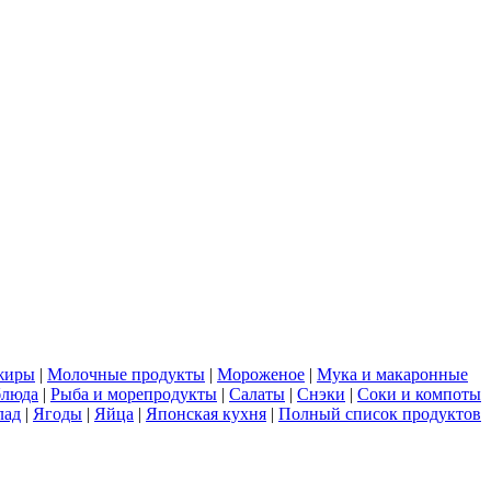
жиры
|
Молочные продукты
|
Мороженое
|
Мука и макаронные
блюда
|
Рыба и морепродукты
|
Салаты
|
Снэки
|
Соки и компоты
лад
|
Ягоды
|
Яйца
|
Японская кухня
|
Полный список продуктов