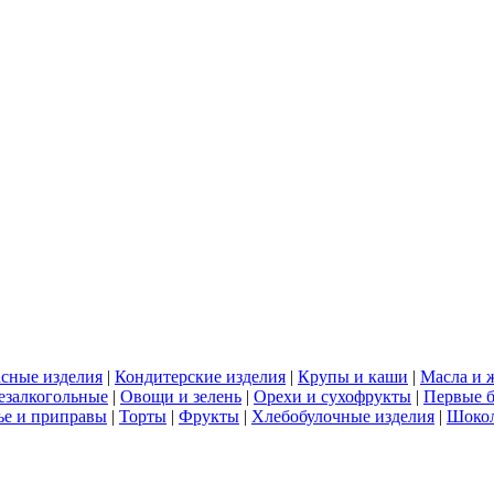
сные изделия
|
Кондитерские изделия
|
Крупы и каши
|
Масла и 
езалкогольные
|
Овощи и зелень
|
Орехи и сухофрукты
|
Первые 
е и приправы
|
Торты
|
Фрукты
|
Хлебобулочные изделия
|
Шоко