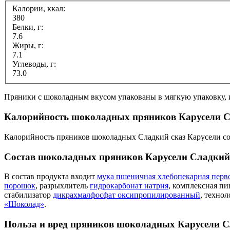
Калории, ккал:
380
Белки, г:
7.6
Жиры, г:
7.1
Углеводы, г:
73.0
Пряники с шоколадным вкусом упакованы в мягкую упаковку, им
Калорийность шоколадных пряников Карусели С
Калорийность пряников шоколадных Сладкий сказ Карусели сос
Состав шоколадных пряников Карусели Сладкий
В состав продукта входит
мука пшеничная хлебопекарная перво
порошок
, разрыхлитель
гидрокарбонат натрия
, комплексная пи
стабилизатор
дикрахмалфосфат оксипропилированный
, техно
«Шоколад»
.
Польза и вред пряников шоколадных Карусели С