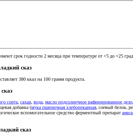
еют срок годности 2 месяца при температуре от +5 до +25 град
ладкий сказ
тавляет 380 ккал на 100 грамм продукта.
 сказ
го сорта
,
сахар
,
вода
,
масло подсолнечное рафинированное дез
щевая добавка (
мука пшеничная хлебопекарная
, соевый белок, р
логическое вспомогательное средство ферментный препарат
амил
ладкий сказ