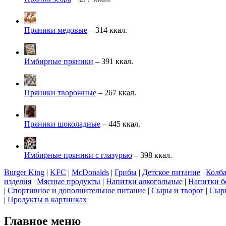
Пряники медовые
– 314 ккал.
Имбирные пряники
– 391 ккал.
Пряники творожные
– 267 ккал.
Пряники шоколадные
– 445 ккал.
Имбирные пряники с глазурью
– 398 ккал.
Burger King
|
KFC
|
McDonalds
|
Грибы
|
Детское питание
|
Колба
изделия
|
Мясные продукты
|
Напитки алкогольные
|
Напитки б
|
Спортивное и дополнительное питание
|
Сыры и творог
|
Сырь
|
Продукты в картинках
Главное меню