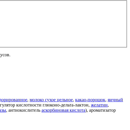
усов.
одорированное
,
молоко сухое цельное
,
какао-порошок
,
яичный
егулятор кислотности глюконо-дельта-лактон,
желатин
,
азы
, антиокислитель
аскорбиновая кислота
), ароматизатор