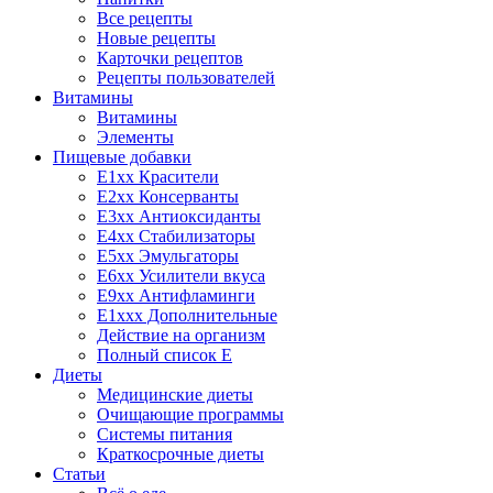
Все рецепты
Новые рецепты
Карточки рецептов
Рецепты пользователей
Витамины
Витамины
Элементы
Пищевые добавки
E1xx Красители
E2xx Консерванты
E3xx Антиоксиданты
E4xx Стабилизаторы
E5xx Эмульгаторы
E6xx Усилители вкуса
E9xx Антифламинги
E1xxx Дополнительные
Действие на организм
Полный список E
Диеты
Медицинские диеты
Очищающие программы
Системы питания
Краткосрочные диеты
Статьи