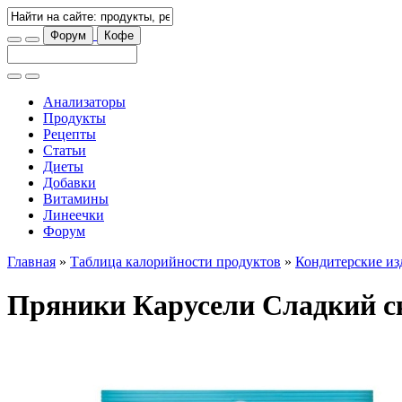
Форум
Кофе
Анализаторы
Продукты
Рецепты
Статьи
Диеты
Добавки
Витамины
Линеечки
Форум
Главная
»
Таблица калорийности продуктов
»
Кондитерские из
Пряники Карусели Сладкий с